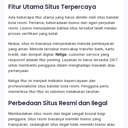
Fitur Utama Situs Terpercaya
Ada beberapa fitur utama yang harus dimiliki oleh situs bandar
bola resmi. Pertama, keberadaan lisensi dari agen perjudian
resmi. Lisensi menunjukkan bahwa situs tersebut telah melalui
proses verifikasi yang ketat.
Kedua, situs ini biasanya menyediakan metode pembayaran
yang aman. Metode tersebut mencakup transfer bank, kartu
kredit, dan dompet digital.
Ketiga
, customer service yang
responsif adalah fitur penting. Layanan ini harus tersedia 24/7
untuk membantu pengguna dalam menghadapi masalah atau
pertanyaan.
Ketiga fitur ini menjadi indikator kepercayaan dan
profesionalisme situs bandar bola resmi. Pengguna perlu
memeriksa fitur-fitur ini sebelum melakukan taruhan.
Perbedaan Situs Resmi dan Ilegal
Membedakan situs resmi dan ilegal sangat krusial bagi
pengguna. Situs resmi biasanya memiliki lisensi yang
transparan, sedangkan situs ilegal tidak memiliki lisensi atau