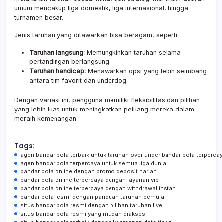
umum mencakup liga domestik, liga internasional, hingga
turnamen besar.
Jenis taruhan yang ditawarkan bisa beragam, seperti:
Taruhan langsung:
Memungkinkan taruhan selama
pertandingan berlangsung.
Taruhan handicap:
Menawarkan opsi yang lebih seimbang
antara tim favorit dan underdog.
Dengan variasi ini, pengguna memiliki fleksibilitas dan pilihan
yang lebih luas untuk meningkatkan peluang mereka dalam
meraih kemenangan.
Tags:
agen bandar bola terbaik untuk taruhan over under bandar bola terperc
agen bandar bola terpercaya untuk semua liga dunia
bandar bola online dengan promo deposit harian
bandar bola online terpercaya dengan layanan vip
bandar bola online terpercaya dengan withdrawal instan
bandar bola resmi dengan panduan taruhan pemula
situs bandar bola resmi dengan pilihan taruhan live
situs bandar bola resmi yang mudah diakses
situs bandar bola terbaik dengan keamanan data tinggi