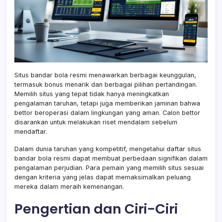
Situs bandar bola resmi menawarkan berbagai keunggulan,
termasuk bonus menarik dan berbagai pilihan pertandingan.
Memilih situs yang tepat tidak hanya meningkatkan
pengalaman taruhan, tetapi juga memberikan jaminan bahwa
bettor beroperasi dalam lingkungan yang aman. Calon bettor
disarankan untuk melakukan riset mendalam sebelum
mendaftar.
Dalam dunia taruhan yang kompetitif, mengetahui daftar situs
bandar bola resmi dapat membuat perbedaan signifikan dalam
pengalaman perjudian. Para pemain yang memilih situs sesuai
dengan kriteria yang jelas dapat memaksimalkan peluang
mereka dalam meraih kemenangan.
Pengertian dan Ciri-Ciri