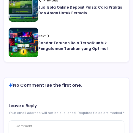
Previous
Judi Bola Online Deposit Pulsa: Cara Praktis
Dan Aman Untuk Bermain
Next
Bandar Taruhan Bola Terbaik untuk
Pengalaman Taruhan yang Optimal
No Comment! Be the first one.
Leave a Reply
Your email address will not be published.
Required fields are marked
*