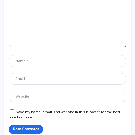
Save my name, email, and website in this browser for the next
time I comment.