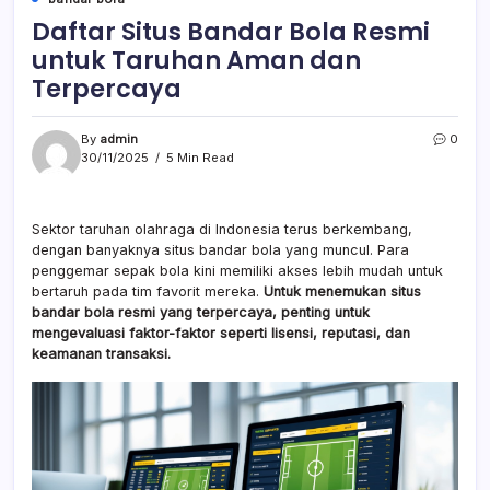
Daftar Situs Bandar Bola Resmi
untuk Taruhan Aman dan
Terpercaya
By
admin
0
30/11/2025
5 Min Read
Sektor taruhan olahraga di Indonesia terus berkembang,
dengan banyaknya situs bandar bola yang muncul. Para
penggemar sepak bola kini memiliki akses lebih mudah untuk
bertaruh pada tim favorit mereka.
Untuk menemukan situs
bandar bola resmi yang terpercaya, penting untuk
mengevaluasi faktor-faktor seperti lisensi, reputasi, dan
keamanan transaksi.