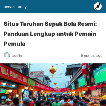
annazaradny
Situs Taruhan Sepak Bola Resmi:
Panduan Lengkap untuk Pemain
Pemula
admin
9 months ago