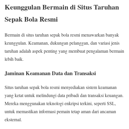
Keunggulan Bermain di Situs Taruhan
Sepak Bola Resmi
Bermain di situs taruhan sepak bola resmi menawarkan banyak
keunggulan. Keamanan, dukungan pelanggan, dan variasi jenis
taruhan adalah aspek penting yang membuat pengalaman bermain
lebih baik.
Jaminan Keamanan Data dan Transaksi
Situs taruhan sepak bola resmi menyediakan sistem keamanan
yang ketat untuk melindungi data pribadi dan transaksi keuangan.
Mereka menggunakan teknologi enkripsi terkini, seperti SSL,
untuk memastikan informasi pemain tetap aman dari ancaman
eksternal.