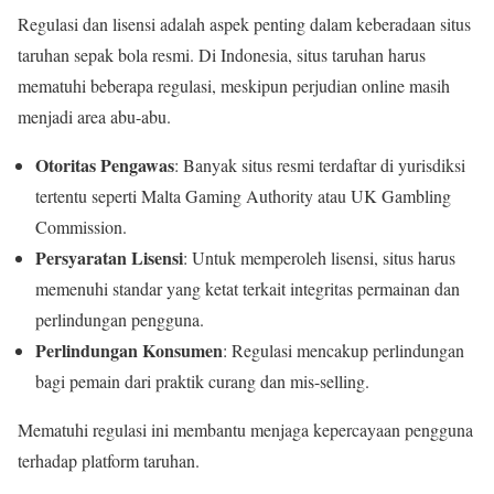
Regulasi dan lisensi adalah aspek penting dalam keberadaan situs
taruhan sepak bola resmi. Di Indonesia, situs taruhan harus
mematuhi beberapa regulasi, meskipun perjudian online masih
menjadi area abu-abu.
Otoritas Pengawas
: Banyak situs resmi terdaftar di yurisdiksi
tertentu seperti Malta Gaming Authority atau UK Gambling
Commission.
Persyaratan Lisensi
: Untuk memperoleh lisensi, situs harus
memenuhi standar yang ketat terkait integritas permainan dan
perlindungan pengguna.
Perlindungan Konsumen
: Regulasi mencakup perlindungan
bagi pemain dari praktik curang dan mis-selling.
Mematuhi regulasi ini membantu menjaga kepercayaan pengguna
terhadap platform taruhan.