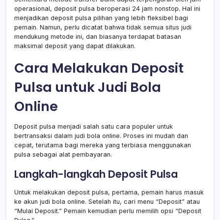
operasional, deposit pulsa beroperasi 24 jam nonstop. Hal ini
menjadikan deposit pulsa pilihan yang lebih fleksibel bagi
pemain. Namun, perlu dicatat bahwa tidak semua situs judi
mendukung metode ini, dan biasanya terdapat batasan
maksimal deposit yang dapat dilakukan.
Cara Melakukan Deposit
Pulsa untuk Judi Bola
Online
Deposit pulsa menjadi salah satu cara populer untuk
bertransaksi dalam judi bola online. Proses ini mudah dan
cepat, terutama bagi mereka yang terbiasa menggunakan
pulsa sebagai alat pembayaran.
Langkah-langkah Deposit Pulsa
Untuk melakukan deposit pulsa, pertama, pemain harus masuk
ke akun judi bola online. Setelah itu, cari menu “Deposit” atau
“Mulai Deposit.” Pemain kemudian perlu memilih opsi “Deposit