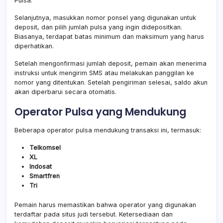
Pulsa.”
Selanjutnya, masukkan nomor ponsel yang digunakan untuk
deposit, dan pilih jumlah pulsa yang ingin didepositkan.
Biasanya, terdapat batas minimum dan maksimum yang harus
diperhatikan.
Setelah mengonfirmasi jumlah deposit, pemain akan menerima
instruksi untuk mengirim SMS atau melakukan panggilan ke
nomor yang ditentukan. Setelah pengiriman selesai, saldo akun
akan diperbarui secara otomatis.
Operator Pulsa yang Mendukung
Beberapa operator pulsa mendukung transaksi ini, termasuk:
Telkomsel
XL
Indosat
Smartfren
Tri
Pemain harus memastikan bahwa operator yang digunakan
terdaftar pada situs judi tersebut. Ketersediaan dan