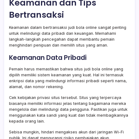
Keamanan dan Tips
Bertransaksi
Keamanan dalam bertransaksi judi bola online sangat penting
untuk melindungi data pribadi dan keuangan. Memahami
langkah-langkah pencegahan dapat membantu pemain
menghindari penipuan dan memilih situs yang aman.
Keamanan Data Pribadi
Pemain harus memastikan bahwa situs judi bola online yang
dipilih memiliki sistem keamanan yang kuat. Hal ini termasuk
enkripsi data yang melindungi informasi pribadi seperti nama,
alamat, dan nomor rekening.
Cek kebijakan privasi situs tersebut. Situs yang terpercaya
biasanya memiliki informasi jelas tentang bagaimana mereka
mengelola dan melindungi data pengguna. Pastikan juga untuk
menggunakan kata sandi yang kuat dan tidak membagikannya
kepada orang lain.
Sebisa mungkin, hindari mengakses akun dari jaringan Wi-Fi
publik. Ini dapat mengurangi risiko pembajakan akun.