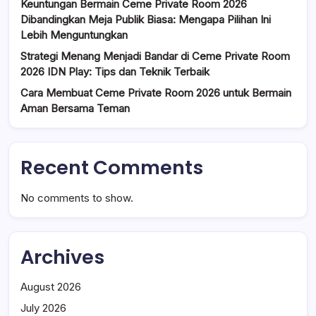
Keuntungan Bermain Ceme Private Room 2026
Dibandingkan Meja Publik Biasa: Mengapa Pilihan Ini
Lebih Menguntungkan
Strategi Menang Menjadi Bandar di Ceme Private Room
2026 IDN Play: Tips dan Teknik Terbaik
Cara Membuat Ceme Private Room 2026 untuk Bermain
Aman Bersama Teman
Recent Comments
No comments to show.
Archives
August 2026
July 2026