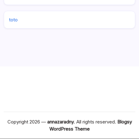
toto
Copyright 2026 —
annazaradny
. All rights reserved.
Blogsy
WordPress Theme