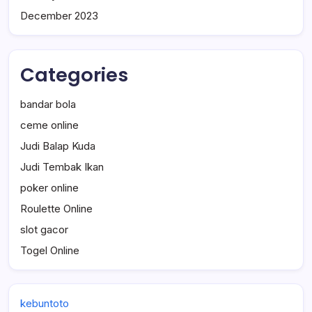
December 2023
Categories
bandar bola
ceme online
Judi Balap Kuda
Judi Tembak Ikan
poker online
Roulette Online
slot gacor
Togel Online
kebuntoto