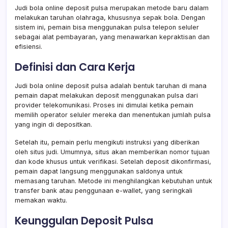
Judi bola online deposit pulsa merupakan metode baru dalam
melakukan taruhan olahraga, khususnya sepak bola. Dengan
sistem ini, pemain bisa menggunakan pulsa telepon seluler
sebagai alat pembayaran, yang menawarkan kepraktisan dan
efisiensi.
Definisi dan Cara Kerja
Judi bola online deposit pulsa adalah bentuk taruhan di mana
pemain dapat melakukan deposit menggunakan pulsa dari
provider telekomunikasi. Proses ini dimulai ketika pemain
memilih operator seluler mereka dan menentukan jumlah pulsa
yang ingin di depositkan.
Setelah itu, pemain perlu mengikuti instruksi yang diberikan
oleh situs judi. Umumnya, situs akan memberikan nomor tujuan
dan kode khusus untuk verifikasi. Setelah deposit dikonfirmasi,
pemain dapat langsung menggunakan saldonya untuk
memasang taruhan. Metode ini menghilangkan kebutuhan untuk
transfer bank atau penggunaan e-wallet, yang seringkali
memakan waktu.
Keunggulan Deposit Pulsa