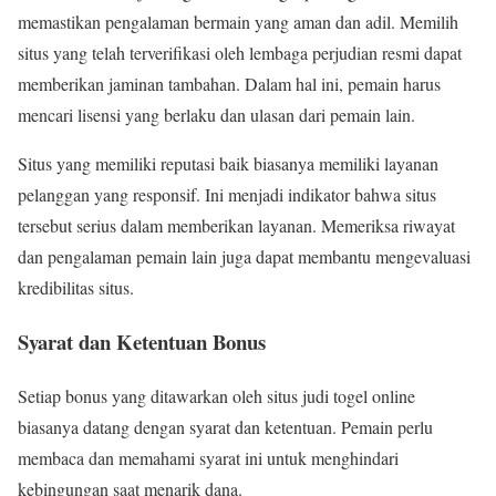
memastikan pengalaman bermain yang aman dan adil. Memilih
situs yang telah terverifikasi oleh lembaga perjudian resmi dapat
memberikan jaminan tambahan. Dalam hal ini, pemain harus
mencari lisensi yang berlaku dan ulasan dari pemain lain.
Situs yang memiliki reputasi baik biasanya memiliki layanan
pelanggan yang responsif. Ini menjadi indikator bahwa situs
tersebut serius dalam memberikan layanan. Memeriksa riwayat
dan pengalaman pemain lain juga dapat membantu mengevaluasi
kredibilitas situs.
Syarat dan Ketentuan Bonus
Setiap bonus yang ditawarkan oleh situs judi togel online
biasanya datang dengan syarat dan ketentuan. Pemain perlu
membaca dan memahami syarat ini untuk menghindari
kebingungan saat menarik dana.