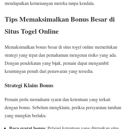
mendapatkan kemenangan mereka tanpa kendala.
Tips Memaksimalkan Bonus Besar di
Situs Togel Online
Memaksimalkan bonus besar di situs togel online memerlukan
strategi yang tepat dan pemahaman mengenai risiko yang ada.
Dengan pendekatan yang bijak, pemain dapat mengambil
keuntungan penuh dari penawaran yang tersedia.
Strategi Klaim Bonus
Pemain perlu memahami syarat dan ketentuan yang terkait
dengan bonus. Sebelum mengklaim, periksa persyaratan taruhan
yang mungkin berlaku.
Baca syarat bonus
: Pelajari ketentuan yang ditetapkan situs.