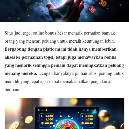
Situs judi togel online bonus besar menarik perhatian banyak
orang yang mencari peluang untuk meraih keuntungan lebih.
Bergabung dengan platform ini tidak hanya memberikan
akses ke permainan togel, tetapi juga menawarkan bonus
yang menarik sehingga pemain dapat meningkatkan peluang
menang mereka.
Dengan banyaknya pilihan situs, penting untuk
memilih yang tepat agar dapat memaksimalkan pengalaman
bermain.