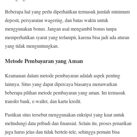
Beberapa hal yang perlu diperhatikan termasuk jumlah minimum
deposit, persyaratan wagering, dan batas waktu untuk
menggunakan bonus. Jangan asal mengambil bonus tanpa
memperhatikan syarat yang terlampir, karena bisa jadi ada aturan
yang tidak menguntungkan.
Metode Pembayaran yang Aman
Keamanan dalam metode pembayaran adalah aspek penting
lainnya. Situs yang dapat dipercaya biasanya menawarkan
beberapa pilihan metode pembayaran yang aman. Ini termasuk
transfer bank, e-wallet, dan kartu kredit.
Pastikan situs tersebut menggunakan enkripsi yang kuat untuk
melindungi data pribadi dan finansial. Selain itu, proses penarikan
juga harus jelas dan tidak bertele-tele, sehingga pemain bisa