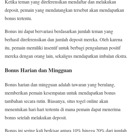
Ketika teman yang direferensikan mendaftar dan melakukan
deposit, pemain yang mendatangkan tersebut akan mendapatkan
bonus tertentu.
Bonus ini dapat bervariasi berdasarkan jumlah teman yang
berhasil direferensikan dan jumlah deposit mereka. Oleh karena
itu, pemain memiliki insentif untuk berbagi pengalaman positif
mereka dengan orang lain, sekaligus mendapatkan imbalan ekstra.
Bonus Harian dan Mingguan
Bonus harian dan mingguan adalah tawaran yang berulang,
memberikan pemain kesempatan untuk mendapatkan bonus
tambahan secara rutin. Biasanya, situs togel online akan
menentukan hari-hari tertentu di mana pemain dapat menerima
bonus setelah melakukan deposit.
Bonus ini sering kali berkisar antara 10% hingga 20% dari jumlah