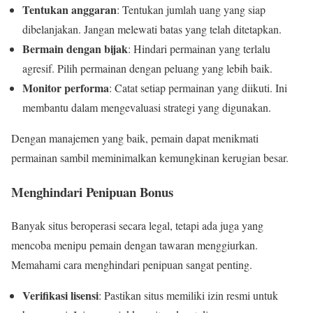
Tentukan anggaran
: Tentukan jumlah uang yang siap
dibelanjakan. Jangan melewati batas yang telah ditetapkan.
Bermain dengan bijak
: Hindari permainan yang terlalu
agresif. Pilih permainan dengan peluang yang lebih baik.
Monitor performa
: Catat setiap permainan yang diikuti. Ini
membantu dalam mengevaluasi strategi yang digunakan.
Dengan manajemen yang baik, pemain dapat menikmati
permainan sambil meminimalkan kemungkinan kerugian besar.
Menghindari Penipuan Bonus
Banyak situs beroperasi secara legal, tetapi ada juga yang
mencoba menipu pemain dengan tawaran menggiurkan.
Memahami cara menghindari penipuan sangat penting.
Verifikasi lisensi
: Pastikan situs memiliki izin resmi untuk