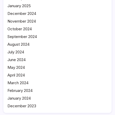
January 2025
December 2024
November 2024
October 2024
September 2024
August 2024
July 2024
June 2024
May 2024
April 2024
March 2024
February 2024
January 2024
December 2023