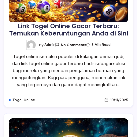
Link Togel Online Gacor Terbaru:
Temukan Keberuntungan Anda di Sini
On
By
Admin
5 Min Read
No Comments
Link
Togel
Togel online semakin populer di kalangan pemain judi,
Online
Gacor
dan link togel online gacor terbaru hadir sebagai solusi
Terbaru:
Temukan
bagi mereka yang mencari pengalaman bermain yang
Keberuntungan
Anda
menguntungkan. Bagi para pengguna, menemukan link
Di
yang terpercaya dan gacor dapat meningkatkan…
Sini
Togel Online
19/11/2025