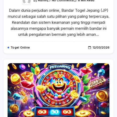
By
Admin
6 Min Read
No Comments
Bandar
Togel
Dalam dunia perjudian online, Bandar Togel Jepang (JP)
Japan
(JP)
muncul sebagai salah satu pilihan yang paling terpercaya.
Online
Terpercaya
Keandalan dan sistem keamanan yang tinggi menjadi
Dengan
Sistem
alasannya mengapa banyak pemain memilih bandar ini
Teraman
untuk pengalaman bermain yang lebih aman…
Dan
Fitur
Unggulan
Togel Online
12/03/2026