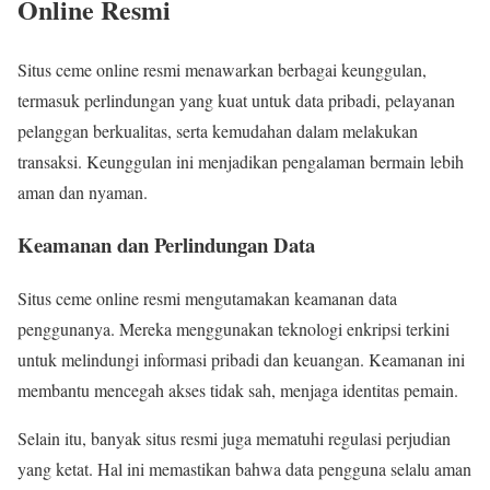
Online Resmi
Situs ceme online resmi menawarkan berbagai keunggulan,
termasuk perlindungan yang kuat untuk data pribadi, pelayanan
pelanggan berkualitas, serta kemudahan dalam melakukan
transaksi. Keunggulan ini menjadikan pengalaman bermain lebih
aman dan nyaman.
Keamanan dan Perlindungan Data
Situs ceme online resmi mengutamakan keamanan data
penggunanya. Mereka menggunakan teknologi enkripsi terkini
untuk melindungi informasi pribadi dan keuangan. Keamanan ini
membantu mencegah akses tidak sah, menjaga identitas pemain.
Selain itu, banyak situs resmi juga mematuhi regulasi perjudian
yang ketat. Hal ini memastikan bahwa data pengguna selalu aman