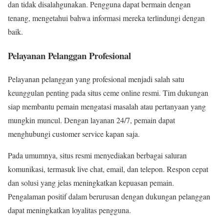
dan tidak disalahgunakan. Pengguna dapat bermain dengan
tenang, mengetahui bahwa informasi mereka terlindungi dengan
baik.
Pelayanan Pelanggan Profesional
Pelayanan pelanggan yang profesional menjadi salah satu
keunggulan penting pada situs ceme online resmi. Tim dukungan
siap membantu pemain mengatasi masalah atau pertanyaan yang
mungkin muncul. Dengan layanan 24/7, pemain dapat
menghubungi customer service kapan saja.
Pada umumnya, situs resmi menyediakan berbagai saluran
komunikasi, termasuk live chat, email, dan telepon. Respon cepat
dan solusi yang jelas meningkatkan kepuasan pemain.
Pengalaman positif dalam berurusan dengan dukungan pelanggan
dapat meningkatkan loyalitas pengguna.