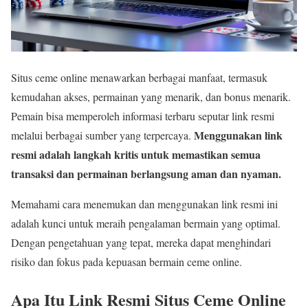
Situs ceme online menawarkan berbagai manfaat, termasuk
kemudahan akses, permainan yang menarik, dan bonus menarik.
Pemain bisa memperoleh informasi terbaru seputar link resmi
Menggunakan link
melalui berbagai sumber yang terpercaya.
resmi adalah langkah kritis untuk memastikan semua
transaksi dan permainan berlangsung aman dan nyaman.
Memahami cara menemukan dan menggunakan link resmi ini
adalah kunci untuk meraih pengalaman bermain yang optimal.
Dengan pengetahuan yang tepat, mereka dapat menghindari
risiko dan fokus pada kepuasan bermain ceme online.
Apa Itu Link Resmi Situs Ceme Online