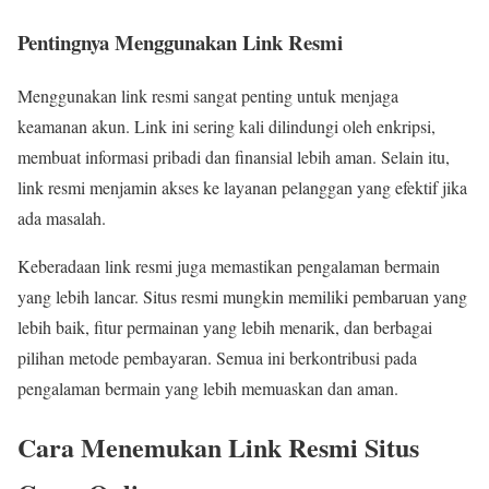
Pentingnya Menggunakan Link Resmi
Menggunakan link resmi sangat penting untuk menjaga
keamanan akun. Link ini sering kali dilindungi oleh enkripsi,
membuat informasi pribadi dan finansial lebih aman. Selain itu,
link resmi menjamin akses ke layanan pelanggan yang efektif jika
ada masalah.
Keberadaan link resmi juga memastikan pengalaman bermain
yang lebih lancar. Situs resmi mungkin memiliki pembaruan yang
lebih baik, fitur permainan yang lebih menarik, dan berbagai
pilihan metode pembayaran. Semua ini berkontribusi pada
pengalaman bermain yang lebih memuaskan dan aman.
Cara Menemukan Link Resmi Situs