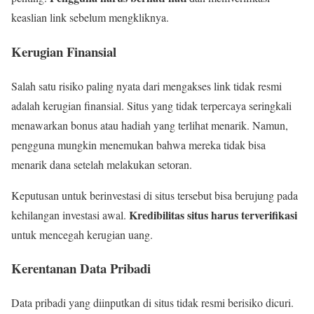
keaslian link sebelum mengkliknya.
Kerugian Finansial
Salah satu risiko paling nyata dari mengakses link tidak resmi
adalah kerugian finansial. Situs yang tidak terpercaya seringkali
menawarkan bonus atau hadiah yang terlihat menarik. Namun,
pengguna mungkin menemukan bahwa mereka tidak bisa
menarik dana setelah melakukan setoran.
Keputusan untuk berinvestasi di situs tersebut bisa berujung pada
Kredibilitas situs harus terverifikasi
kehilangan investasi awal.
untuk mencegah kerugian uang.
Kerentanan Data Pribadi
Data pribadi yang diinputkan di situs tidak resmi berisiko dicuri.