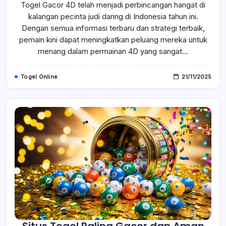
Togel Gacor 4D telah menjadi perbincangan hangat di
4D
Terbaik
kalangan pecinta judi daring di Indonesia tahun ini.
2025:
Strategi
Dengan semua informasi terbaru dan strategi terbaik,
Dan
Tips
pemain kini dapat meningkatkan peluang mereka untuk
Menang
menang dalam permainan 4D yang sangat…
Maksimal
Togel Online
21/11/2025