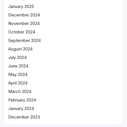
January 2025
December 2024
November 2024
October 2024
September 2024
August 2024
July 2024
June 2024
May 2024
April 2024
March 2024
February 2024
January 2024
December 2023