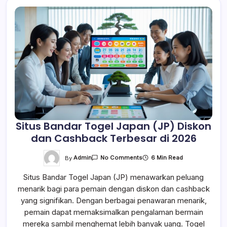
Situs Bandar Togel Japan (JP) Diskon
dan Cashback Terbesar di 2026
On
By
Admin
6 Min Read
No Comments
Situs
Bandar
Situs Bandar Togel Japan (JP) menawarkan peluang
Togel
Japan
menarik bagi para pemain dengan diskon dan cashback
(JP)
Diskon
yang signifikan. Dengan berbagai penawaran menarik,
Dan
Cashback
pemain dapat memaksimalkan pengalaman bermain
Terbesar
mereka sambil menghemat lebih banyak uang. Togel
Di