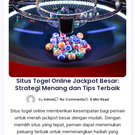
Situs Togel Online Jackpot Besar:
Strategi Menang dan Tips Terbaik
On
By
Admin
6 Min Read
No Comments
Situs
Togel
Situs togel online memberikan kesempatan bagi pemain
Online
Jackpot
untuk meraih jackpot besar dengan mudah. Dengan
Besar:
Strategi
memilih situs yang tepat, pemain dapat menemukan
Menang
Dan
peluang terbaik untuk memenangkan hadiah yang
Tips