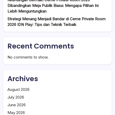
Dibandingkan Meja Publik Biasa: Mengapa Pilihan Ini
Lebih Menguntungkan
Strategi Menang Menjadi Bandar di Ceme Private Room
2026 IDN Play: Tips dan Teknik Terbaik
Recent Comments
No comments to show.
Archives
August 2026
July 2026
June 2026
May 2026