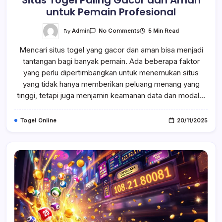
Situs Togel Paling Gacor dan Aman
untuk Pemain Profesional
On
By
Admin
5 Min Read
No Comments
Situs
Togel
Mencari situs togel yang gacor dan aman bisa menjadi
Paling
Gacor
tantangan bagi banyak pemain. Ada beberapa faktor
Dan
Aman
yang perlu dipertimbangkan untuk menemukan situs
Untuk
Pemain
yang tidak hanya memberikan peluang menang yang
Profesional
tinggi, tetapi juga menjamin keamanan data dan modal…
Togel Online
20/11/2025