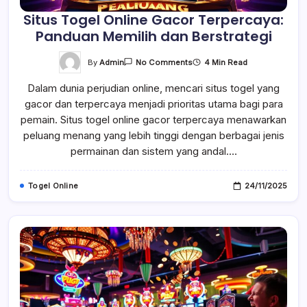
Situs Togel Online Gacor Terpercaya:
Panduan Memilih dan Berstrategi
On
By
Admin
4 Min Read
No Comments
Situs
Togel
Dalam dunia perjudian online, mencari situs togel yang
Online
Gacor
gacor dan terpercaya menjadi prioritas utama bagi para
Terpercaya:
Panduan
pemain. Situs togel online gacor terpercaya menawarkan
Memilih
Dan
peluang menang yang lebih tinggi dengan berbagai jenis
Berstrategi
permainan dan sistem yang andal.…
Togel Online
24/11/2025