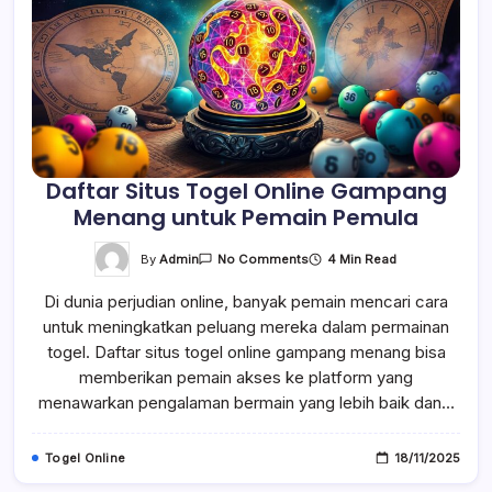
Daftar Situs Togel Online Gampang
Menang untuk Pemain Pemula
On
By
Admin
4 Min Read
No Comments
Daftar
Situs
Di dunia perjudian online, banyak pemain mencari cara
Togel
Online
untuk meningkatkan peluang mereka dalam permainan
Gampang
Menang
togel. Daftar situs togel online gampang menang bisa
Untuk
Pemain
memberikan pemain akses ke platform yang
Pemula
menawarkan pengalaman bermain yang lebih baik dan…
Togel Online
18/11/2025