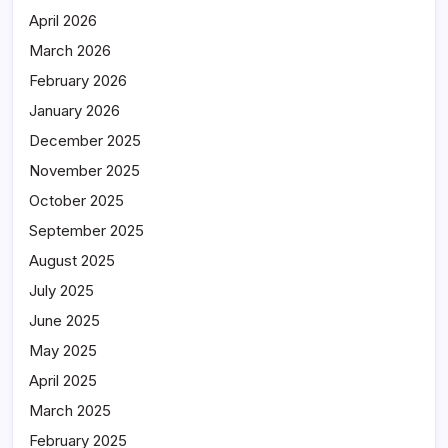
April 2026
March 2026
February 2026
January 2026
December 2025
November 2025
October 2025
September 2025
August 2025
July 2025
June 2025
May 2025
April 2025
March 2025
February 2025