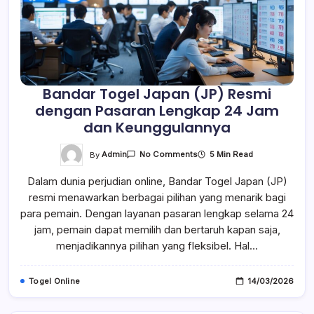
Bandar Togel Japan (JP) Resmi
dengan Pasaran Lengkap 24 Jam
dan Keunggulannya
On
By
Admin
5 Min Read
No Comments
Bandar
Togel
Dalam dunia perjudian online, Bandar Togel Japan (JP)
Japan
(JP)
resmi menawarkan berbagai pilihan yang menarik bagi
Resmi
Dengan
para pemain. Dengan layanan pasaran lengkap selama 24
Pasaran
Lengkap
jam, pemain dapat memilih dan bertaruh kapan saja,
24
menjadikannya pilihan yang fleksibel. Hal…
Jam
Dan
Keunggulannya
Togel Online
14/03/2026