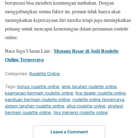
beroperasi bisa memberi keuntungan tambahan. Dengan
menggabungkan semua faktor ini, pemain tidak hanya akan
meningkatkan kepercayaan diri mereka tetapi juga meningkatkan
peluang untuk mencapai kemenangan dalam permainan roulette
online.
Menang Besar di Judi Roulette
Baca Juga Ulasan Lain :
Online Terpercaya
Categories:
Roulette Online
Tags:
bonus roulette online
,
jenis taruhan roulette online
,
keamanan bermain roulette online
,
live dealer roulette online
,
panduan bermain roulette online
,
roulette online terpercaya
,
sistem taruhan roulette online
,
situs roulette online
,
strategi
bermain roulette online
,
tips menang roulette online
Leave a Comment