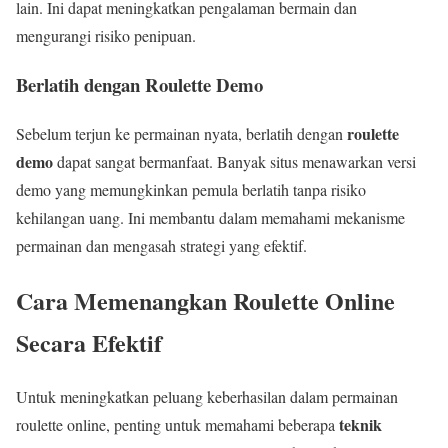
lain. Ini dapat meningkatkan pengalaman bermain dan
mengurangi risiko penipuan.
Berlatih dengan Roulette Demo
roulette
Sebelum terjun ke permainan nyata, berlatih dengan
demo
dapat sangat bermanfaat. Banyak situs menawarkan versi
demo yang memungkinkan pemula berlatih tanpa risiko
kehilangan uang. Ini membantu dalam memahami mekanisme
permainan dan mengasah strategi yang efektif.
Cara Memenangkan Roulette Online
Secara Efektif
Untuk meningkatkan peluang keberhasilan dalam permainan
teknik
roulette online, penting untuk memahami beberapa