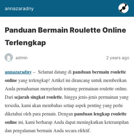
annazaradny
Panduan Bermain Roulette Online
Terlengkap
admin
2 years ago
annazaradny
panduan bermain roulette
– Selamat datang di
online
yang terlengkap! Artikel ini dirancang untuk memberikan
Anda pemahaman menyeluruh tentang permainan roulette online.
sejarah singkat roulette
Dari
, hingga jenis-jenis permainan yang
tersedia, kami akan membahas setiap aspek penting yang perlu
panduan lengkap roulette
diketahui oleh para pemain. Dengan
online
ini, kami berharap Anda dapat meningkatkan keterampilan
dan pengalaman bermain Anda secara efektif.