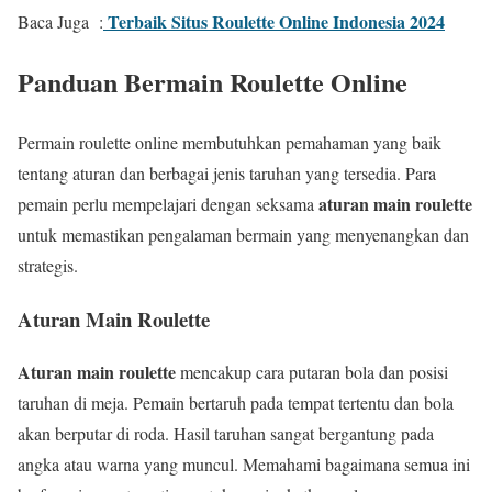
Terbaik Situs Roulette Online Indonesia 2024
Baca Juga :
Panduan Bermain Roulette Online
Permain roulette online membutuhkan pemahaman yang baik
tentang aturan dan berbagai jenis taruhan yang tersedia. Para
aturan main roulette
pemain perlu mempelajari dengan seksama
untuk memastikan pengalaman bermain yang menyenangkan dan
strategis.
Aturan Main Roulette
Aturan main roulette
mencakup cara putaran bola dan posisi
taruhan di meja. Pemain bertaruh pada tempat tertentu dan bola
akan berputar di roda. Hasil taruhan sangat bergantung pada
angka atau warna yang muncul. Memahami bagaimana semua ini