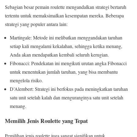
Sebagian besar pemain roulette mengandalkan strategi bertaruh
tertentu untuk memaksimalkan kesempatan mereka. Beberapa
strategi yang populer antara lain:
Martingale: Metode ini melibatkan menggandakan taruhan
setiap kali mengalami kekalahan, sehingga ketika menang,
Anda akan mendapatkan kembali seluruh kerugian.
Fibonacci: Pendekatan ini mengikuti urutan angka Fibonacci
untuk menentukan jumlah taruhan, yang bisa membantu
mengelola risiko.
D’Alembert: Strategi ini berfokus pada meningkatkan taruhan
satu unit setelah kalah dan menguranginya satu unit setelah
menang.
Memilih Jenis Roulette yang Tepat
Pemilihan jenis roulette juga sangat signifikan untuk