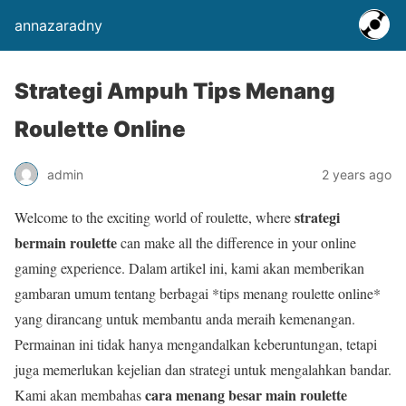
annazaradny
Strategi Ampuh Tips Menang
Roulette Online
admin
2 years ago
strategi
Welcome to the exciting world of roulette, where
bermain roulette
can make all the difference in your online
gaming experience. Dalam artikel ini, kami akan memberikan
gambaran umum tentang berbagai *tips menang roulette online*
yang dirancang untuk membantu anda meraih kemenangan.
Permainan ini tidak hanya mengandalkan keberuntungan, tetapi
juga memerlukan kejelian dan strategi untuk mengalahkan bandar.
cara menang besar main roulette
Kami akan membahas