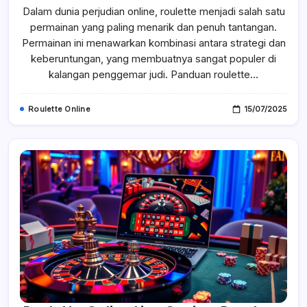
Roulette
Dalam dunia perjudian online, roulette menjadi salah satu
Online:
Strategi
permainan yang paling menarik dan penuh tantangan.
Dan
Tips
Permainan ini menawarkan kombinasi antara strategi dan
Menang
Terbaik
keberuntungan, yang membuatnya sangat populer di
kalangan penggemar judi. Panduan roulette…
Roulette Online
15/07/2025