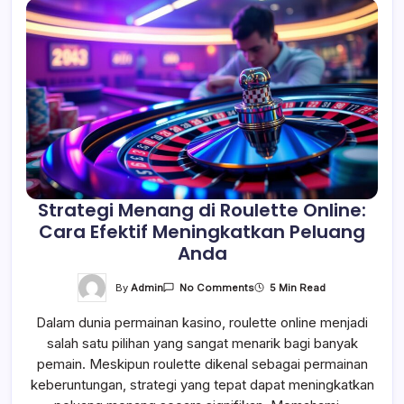
Strategi Menang di Roulette Online:
Cara Efektif Meningkatkan Peluang
Anda
On
By
Admin
5 Min Read
No Comments
Strategi
Menang
Dalam dunia permainan kasino, roulette online menjadi
Di
Roulette
salah satu pilihan yang sangat menarik bagi banyak
Online:
Cara
pemain. Meskipun roulette dikenal sebagai permainan
Efektif
Meningkatkan
keberuntungan, strategi yang tepat dapat meningkatkan
Peluang
Anda