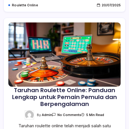
Roulette Online
20/07/2025
Taruhan Roulette Online: Panduan
Lengkap untuk Pemain Pemula dan
Berpengalaman
On
By
Admin
5 Min Read
No Comments
Taruhan
Roulette
Taruhan roulette online telah menjadi salah satu
Online: