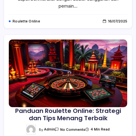
pemain…
Roulette Online
16/07/2025
Panduan Roulette Online: Strategi
dan Tips Menang Terbaik
On
By
Admin
4 Min Read
No Comments
Panduan