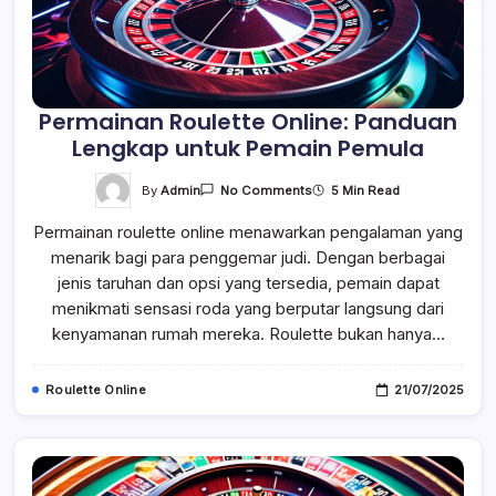
Permainan Roulette Online: Panduan
Lengkap untuk Pemain Pemula
On
By
Admin
5 Min Read
No Comments
Permainan
Roulette
Permainan roulette online menawarkan pengalaman yang
Online:
Panduan
menarik bagi para penggemar judi. Dengan berbagai
Lengkap
Untuk
jenis taruhan dan opsi yang tersedia, pemain dapat
Pemain
Pemula
menikmati sensasi roda yang berputar langsung dari
kenyamanan rumah mereka. Roulette bukan hanya…
Roulette Online
21/07/2025