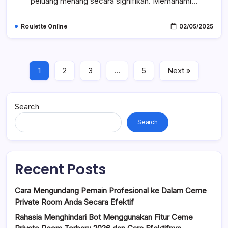
peluang menang secara signifikan. Memahami…
Roulette Online
02/05/2025
1
2
3
…
5
Next »
Search
Search
Recent Posts
Cara Mengundang Pemain Profesional ke Dalam Ceme
Private Room Anda Secara Efektif
Rahasia Menghindari Bot Menggunakan Fitur Ceme