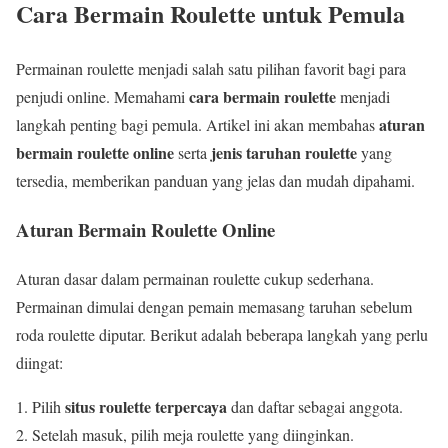
Cara Bermain Roulette untuk Pemula
Permainan roulette menjadi salah satu pilihan favorit bagi para
cara bermain roulette
penjudi online. Memahami
menjadi
aturan
langkah penting bagi pemula. Artikel ini akan membahas
bermain roulette online
jenis taruhan roulette
serta
yang
tersedia, memberikan panduan yang jelas dan mudah dipahami.
Aturan Bermain Roulette Online
Aturan dasar dalam permainan roulette cukup sederhana.
Permainan dimulai dengan pemain memasang taruhan sebelum
roda roulette diputar. Berikut adalah beberapa langkah yang perlu
diingat:
situs roulette terpercaya
Pilih
dan daftar sebagai anggota.
Setelah masuk, pilih meja roulette yang diinginkan.