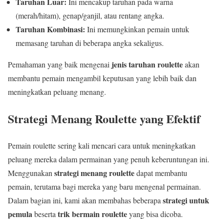
Taruhan Luar:
Ini mencakup taruhan pada warna
(merah/hitam), genap/ganjil, atau rentang angka.
Taruhan Kombinasi:
Ini memungkinkan pemain untuk
memasang taruhan di beberapa angka sekaligus.
jenis taruhan roulette
Pemahaman yang baik mengenai
akan
membantu pemain mengambil keputusan yang lebih baik dan
meningkatkan peluang menang.
Strategi Menang Roulette yang Efektif
Pemain roulette sering kali mencari cara untuk meningkatkan
peluang mereka dalam permainan yang penuh keberuntungan ini.
strategi menang roulette
Menggunakan
dapat membantu
pemain, terutama bagi mereka yang baru mengenal permainan.
strategi untuk
Dalam bagian ini, kami akan membahas beberapa
pemula
trik bermain roulette
beserta
yang bisa dicoba.