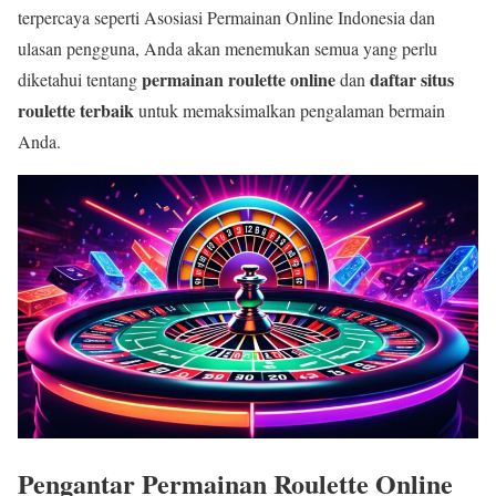
terpercaya seperti Asosiasi Permainan Online Indonesia dan
ulasan pengguna, Anda akan menemukan semua yang perlu
permainan roulette online
daftar situs
diketahui tentang
dan
roulette terbaik
untuk memaksimalkan pengalaman bermain
Anda.
Pengantar Permainan Roulette Online