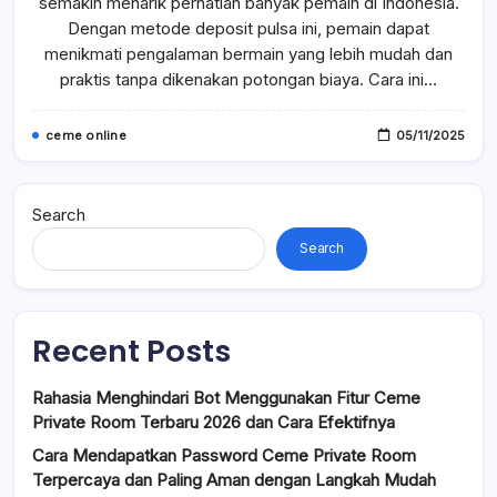
semakin menarik perhatian banyak pemain di Indonesia.
Pulsa
Tanpa
Dengan metode deposit pulsa ini, pemain dapat
Potongan:
Panduan
menikmati pengalaman bermain yang lebih mudah dan
Lengkap
praktis tanpa dikenakan potongan biaya. Cara ini…
Untuk
Pemain
Cerdas
ceme online
05/11/2025
Search
Search
Recent Posts
Rahasia Menghindari Bot Menggunakan Fitur Ceme
Private Room Terbaru 2026 dan Cara Efektifnya
Cara Mendapatkan Password Ceme Private Room
Terpercaya dan Paling Aman dengan Langkah Mudah