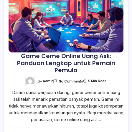
Game Ceme Online Uang Asli:
Panduan Lengkap untuk Pemain
Pemula
On
By
Admin
5 Min Read
No Comments
Game
Ceme
Dalam dunia perjudian daring, game ceme online uang
Online
Uang
asli telah menarik perhatian banyak pemain. Game ini
Asli:
Panduan
tidak hanya menawarkan hiburan, tetapi juga kesempatan
Lengkap
Untuk
untuk mendapatkan keuntungan nyata. Bagi mereka yang
Pemain
penasaran, ceme online uang asli…
Pemula