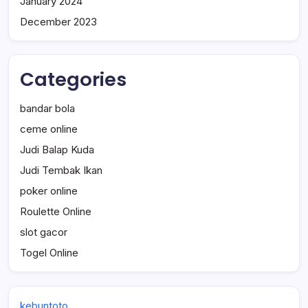
January 2024
December 2023
Categories
bandar bola
ceme online
Judi Balap Kuda
Judi Tembak Ikan
poker online
Roulette Online
slot gacor
Togel Online
kebuntoto