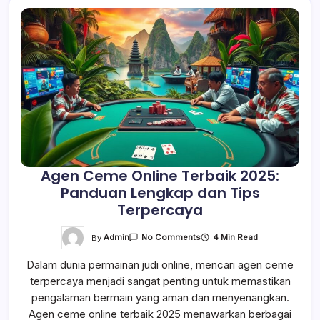
Agen Ceme Online Terbaik 2025:
Panduan Lengkap dan Tips
Terpercaya
On
By
Admin
4 Min Read
No Comments
Agen
Ceme
Dalam dunia permainan judi online, mencari agen ceme
Online
Terbaik
terpercaya menjadi sangat penting untuk memastikan
2025:
Panduan
pengalaman bermain yang aman dan menyenangkan.
Lengkap
Dan
Agen ceme online terbaik 2025 menawarkan berbagai
Tips