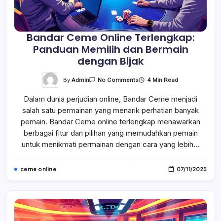
Bandar Ceme Online Terlengkap:
Panduan Memilih dan Bermain
dengan Bijak
On
By
Admin
4 Min Read
No Comments
Bandar
Ceme
Dalam dunia perjudian online, Bandar Ceme menjadi
Online
Terlengkap:
salah satu permainan yang menarik perhatian banyak
Panduan
Memilih
pemain. Bandar Ceme online terlengkap menawarkan
Dan
Bermain
berbagai fitur dan pilihan yang memudahkan pemain
Dengan
untuk menikmati permainan dengan cara yang lebih…
Bijak
ceme online
07/11/2025