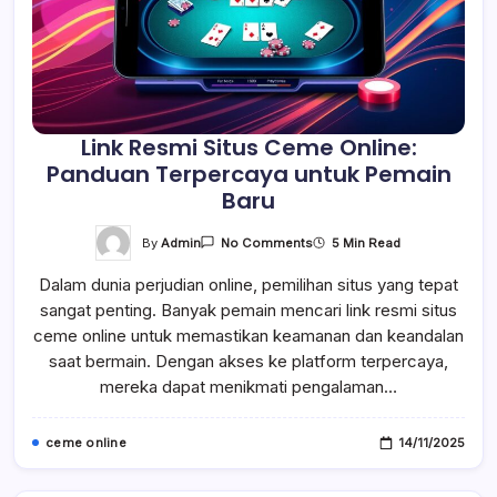
Link Resmi Situs Ceme Online:
Panduan Terpercaya untuk Pemain
Baru
On
By
Admin
5 Min Read
No Comments
Link
Resmi
Dalam dunia perjudian online, pemilihan situs yang tepat
Situs
Ceme
sangat penting. Banyak pemain mencari link resmi situs
Online:
Panduan
ceme online untuk memastikan keamanan dan keandalan
Terpercaya
Untuk
saat bermain. Dengan akses ke platform terpercaya,
Pemain
mereka dapat menikmati pengalaman…
Baru
ceme online
14/11/2025