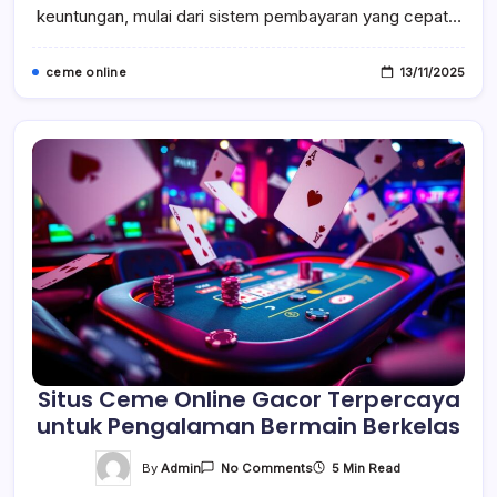
keuntungan, mulai dari sistem pembayaran yang cepat…
Terpercaya
ceme online
13/11/2025
Situs Ceme Online Gacor Terpercaya
untuk Pengalaman Bermain Berkelas
On
By
Admin
5 Min Read
No Comments
Situs
Ceme