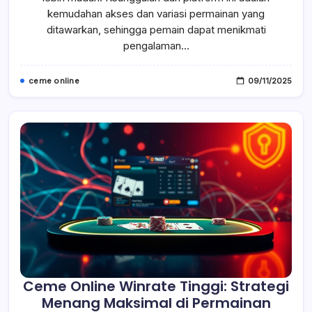
Strategi
Dan
kemudahan akses dan variasi permainan yang
Tips
ditawarkan, sehingga pemain dapat menikmati
Terpercaya
pengalaman…
ceme online
09/11/2025
Ceme Online Winrate Tinggi: Strategi
Menang Maksimal di Permainan