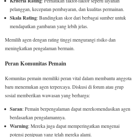
Kriteria Rating
: Perhatikan faktor-faktor seperti layanan
pelanggan, kecepatan pembayaran, dan kualitas permainan.
Skala Rating
: Bandingkan skor dari berbagai sumber untuk
mendapatkan gambaran yang lebih jelas.
Memilih agen dengan rating tinggi mengurangi risiko dan
meningkatkan pengalaman bermain.
Peran Komunitas Pemain
Komunitas pemain memiliki peran vital dalam membantu anggota
baru menemukan agen terpercaya. Diskusi di forum atau grup
sosial memberikan wawasan yang berharga:
Saran
: Pemain berpengalaman dapat merekomendasikan agen
berdasarkan pengalamannya.
Warning
: Mereka juga dapat memperingatkan mengenai
potensi penipuan yang telah mereka alami.