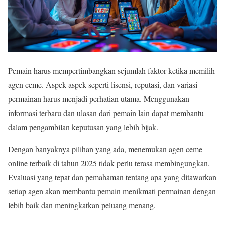
Pemain harus mempertimbangkan sejumlah faktor ketika memilih
agen ceme. Aspek-aspek seperti lisensi, reputasi, dan variasi
permainan harus menjadi perhatian utama. Menggunakan
informasi terbaru dan ulasan dari pemain lain dapat membantu
dalam pengambilan keputusan yang lebih bijak.
Dengan banyaknya pilihan yang ada, menemukan agen ceme
online terbaik di tahun 2025 tidak perlu terasa membingungkan.
Evaluasi yang tepat dan pemahaman tentang apa yang ditawarkan
setiap agen akan membantu pemain menikmati permainan dengan
lebih baik dan meningkatkan peluang menang.