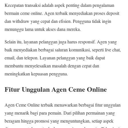
Kecepatan transaksi adalah aspek penting dalam pengalaman
bermain ceme online. Agen terbaik menyediakan proses deposit
dan withdraw yang cepat dan efisien. Pengguna tidak ingin
menunggu lama untuk akses dana mereka.
Selain itu, layanan pelanggan juga harus responsif. Agen yang
baik menyediakan berbagai saluran komunikasi, seperti live chat,
email, dan telepon. Layanan pelanggan yang baik dapat
membantu menyelesaikan masalah dengan cepat dan
meningkatkan kepuasan pengguna.
Fitur Unggulan Agen Ceme Online
Agen Ceme Online terbaik menawarkan berbagai fitur unggulan
yang menarik bagi para pemain. Dari pilihan permainan yang
beragam hingga promosi yang menguntungkan, setiap aspek