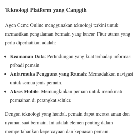
Teknologi Platform yang Canggih
Agen Ceme Online menggunakan teknologi terkini untuk
memastikan pengalaman bermain yang lancar. Fitur utama yang
perlu diperhatikan adalah:
Keamanan Data
: Perlindungan yang kuat terhadap informasi
pribadi pemain.
Antarmuka Pengguna yang Ramah
: Memudahkan navigasi
untuk semua jenis pemain.
Akses Mobile
: Memungkinkan pemain untuk menikmati
permainan di perangkat seluler.
Dengan teknologi yang handal, pemain dapat merasa aman dan
nyaman saat bermain. Ini adalah elemen penting dalam
mempertahankan kepercayaan dan kepuasan pemain.