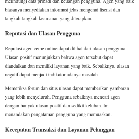
melindungi data pribadi dan keuangan pengguna. Agen yang baik
biasanya menyediakan informasi jelas mengenai lisensi dan
langkah-langkah keamanan yang diterapkan.
Reputasi dan Ulasan Pengguna
Reputasi agen ceme online dapat dilihat dari ulasan pengguna.
Ulasan positif menunjukkan bahwa agen tersebut dapat
diandalkan dan memiliki layanan yang baik. Sebaliknya, ulasan
negatif dapat menjadi indikator adanya masalah.
Memeriksa forum dan situs ulasan dapat memberikan gambaran
yang lebih menyeluruh. Pengguna sebaiknya mencari agen
dengan banyak ulasan positif dan sedikit keluhan. Ini
menandakan pengalaman pengguna yang memuaskan.
Kecepatan Transaksi dan Layanan Pelanggan