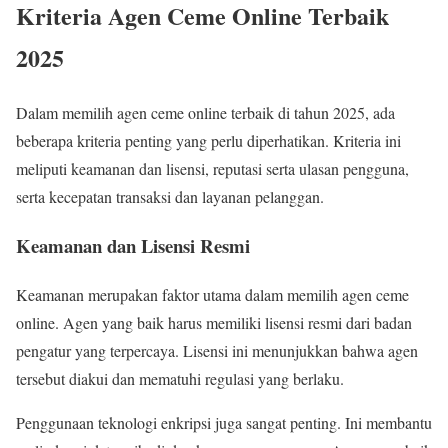
Kriteria Agen Ceme Online Terbaik
2025
Dalam memilih agen ceme online terbaik di tahun 2025, ada
beberapa kriteria penting yang perlu diperhatikan. Kriteria ini
meliputi keamanan dan lisensi, reputasi serta ulasan pengguna,
serta kecepatan transaksi dan layanan pelanggan.
Keamanan dan Lisensi Resmi
Keamanan merupakan faktor utama dalam memilih agen ceme
online. Agen yang baik harus memiliki lisensi resmi dari badan
pengatur yang terpercaya. Lisensi ini menunjukkan bahwa agen
tersebut diakui dan mematuhi regulasi yang berlaku.
Penggunaan teknologi enkripsi juga sangat penting. Ini membantu