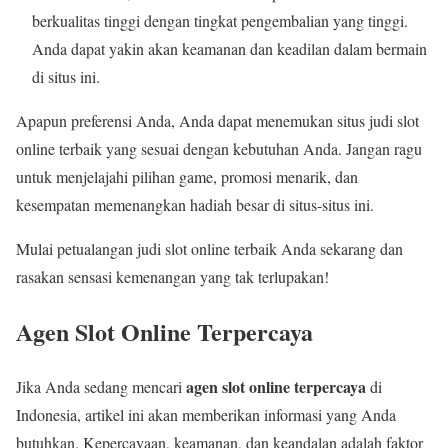
berkualitas tinggi dengan tingkat pengembalian yang tinggi.
Anda dapat yakin akan keamanan dan keadilan dalam bermain
di situs ini.
Apapun preferensi Anda, Anda dapat menemukan situs judi slot
online terbaik yang sesuai dengan kebutuhan Anda. Jangan ragu
untuk menjelajahi pilihan game, promosi menarik, dan
kesempatan memenangkan hadiah besar di situs-situs ini.
Mulai petualangan judi slot online terbaik Anda sekarang dan
rasakan sensasi kemenangan yang tak terlupakan!
Agen Slot Online Terpercaya
agen slot online terpercaya
Jika Anda sedang mencari
di
Indonesia, artikel ini akan memberikan informasi yang Anda
butuhkan. Kepercayaan, keamanan, dan keandalan adalah faktor