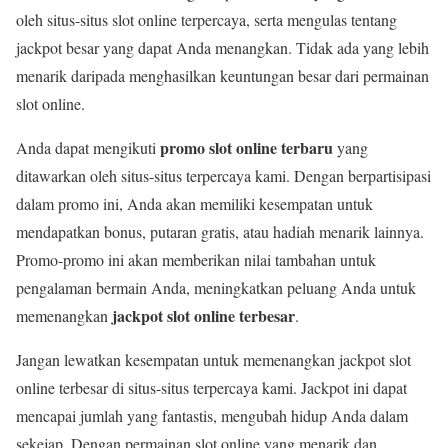
oleh situs-situs slot online terpercaya, serta mengulas tentang
jackpot besar yang dapat Anda menangkan. Tidak ada yang lebih
menarik daripada menghasilkan keuntungan besar dari permainan
slot online.
promo slot online terbaru
Anda dapat mengikuti
yang
ditawarkan oleh situs-situs terpercaya kami. Dengan berpartisipasi
dalam promo ini, Anda akan memiliki kesempatan untuk
mendapatkan bonus, putaran gratis, atau hadiah menarik lainnya.
Promo-promo ini akan memberikan nilai tambahan untuk
pengalaman bermain Anda, meningkatkan peluang Anda untuk
jackpot slot online terbesar
memenangkan
.
Jangan lewatkan kesempatan untuk memenangkan jackpot slot
online terbesar di situs-situs terpercaya kami. Jackpot ini dapat
mencapai jumlah yang fantastis, mengubah hidup Anda dalam
sekejap. Dengan permainan slot online yang menarik dan