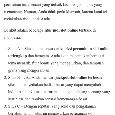
permainan ini, mencari yang terbaik bisa menjadi tugas yang
menantang. Namun, Anda tidak perlu khawatir, karena kami telah
melakukan riset untuk Anda.
judi slot online terbaik
Berikut adalah beberapa situs
di
Indonesia:
permainan slot online
Situs A – Situs ini menawarkan koleksi
terlengkap
dan beragam. Anda akan menemukan berbagai
tema menarik, fitur bonus yang menggiurkan, dan tampilan
grafis yang mengesankan.
jackpot slot online terbesar
Situs B – Jika Anda mencari
,
situs ini menyediakan hadiah besar yang dapat mengubah
hidup Anda. Nikmati permainan dengan peluang menang yang
luar biasa dan rasakan sensasi kemenangan besar.
Situs C – Dengan reputasi yang solid dan pengalaman
bertahun-tahun, situs ini menawarkan permainan slot