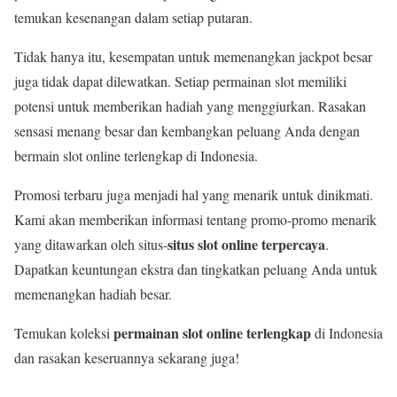
temukan kesenangan dalam setiap putaran.
Tidak hanya itu, kesempatan untuk memenangkan jackpot besar
juga tidak dapat dilewatkan. Setiap permainan slot memiliki
potensi untuk memberikan hadiah yang menggiurkan. Rasakan
sensasi menang besar dan kembangkan peluang Anda dengan
bermain slot online terlengkap di Indonesia.
Promosi terbaru juga menjadi hal yang menarik untuk dinikmati.
Kami akan memberikan informasi tentang promo-promo menarik
situs slot online terpercaya
yang ditawarkan oleh situs-
.
Dapatkan keuntungan ekstra dan tingkatkan peluang Anda untuk
memenangkan hadiah besar.
permainan slot online terlengkap
Temukan koleksi
di Indonesia
dan rasakan keseruannya sekarang juga!