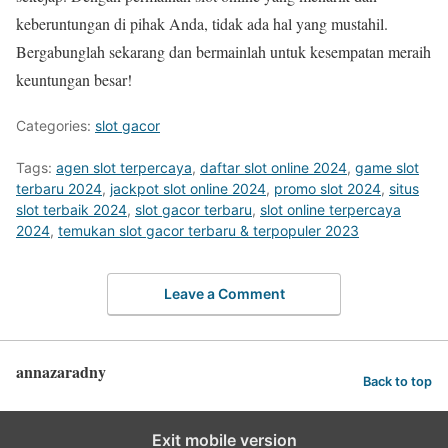
keberuntungan di pihak Anda, tidak ada hal yang mustahil.
Bergabunglah sekarang dan bermainlah untuk kesempatan meraih
keuntungan besar!
Categories:
slot gacor
Tags:
agen slot terpercaya
,
daftar slot online 2024
,
game slot
terbaru 2024
,
jackpot slot online 2024
,
promo slot 2024
,
situs
slot terbaik 2024
,
slot gacor terbaru
,
slot online terpercaya
2024
,
temukan slot gacor terbaru & terpopuler 2023
Leave a Comment
annazaradny
Back to top
Exit mobile version