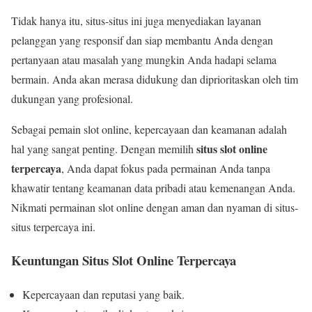
Tidak hanya itu, situs-situs ini juga menyediakan layanan
pelanggan yang responsif dan siap membantu Anda dengan
pertanyaan atau masalah yang mungkin Anda hadapi selama
bermain. Anda akan merasa didukung dan diprioritaskan oleh tim
dukungan yang profesional.
Sebagai pemain slot online, kepercayaan dan keamanan adalah
situs slot online
hal yang sangat penting. Dengan memilih
terpercaya
, Anda dapat fokus pada permainan Anda tanpa
khawatir tentang keamanan data pribadi atau kemenangan Anda.
Nikmati permainan slot online dengan aman dan nyaman di situs-
situs terpercaya ini.
Keuntungan Situs Slot Online Terpercaya
Kepercayaan dan reputasi yang baik.