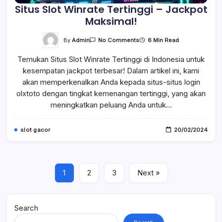
Situs Slot Winrate Tertinggi – Jackpot
Maksimal!
On
By
Admin
6 Min Read
No Comments
Situs
Slot
Temukan Situs Slot Winrate Tertinggi di Indonesia untuk
Winrate
Tertinggi
kesempatan jackpot terbesar! Dalam artikel ini, kami
–
Jackpot
akan memperkenalkan Anda kepada situs-situs login
Maksimal!
olxtoto dengan tingkat kemenangan tertinggi, yang akan
meningkatkan peluang Anda untuk…
slot gacor
20/02/2024
1
2
3
Next »
Search