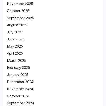
November 2025
October 2025
September 2025
August 2025
July 2025
June 2025
May 2025
April 2025
March 2025
February 2025
January 2025
December 2024
November 2024
October 2024
September 2024