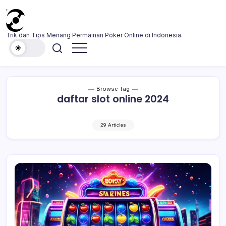
Skip
to
content
annazaradny
Trik dan Tips Menang Permainan Poker Online di Indonesia.
Browse Tag
daftar slot online 2024
29 Articles