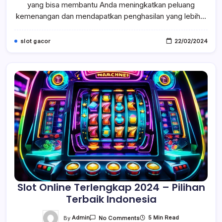
Bonus
yang bisa membantu Anda meningkatkan peluang
Besar
kemenangan dan mendapatkan penghasilan yang lebih…
slot gacor
22/02/2024
Slot Online Terlengkap 2024 – Pilihan
Terbaik Indonesia
On
By
Admin
5 Min Read
No Comments