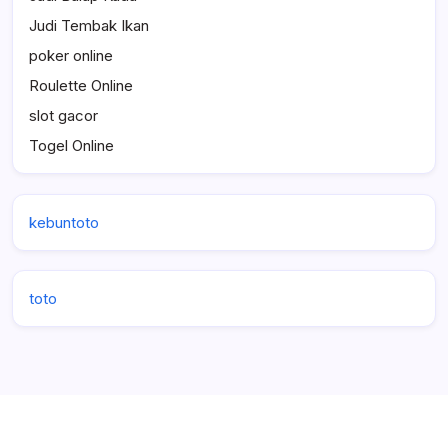
Judi Tembak Ikan
poker online
Roulette Online
slot gacor
Togel Online
kebuntoto
toto