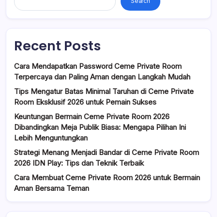
Search
Recent Posts
Cara Mendapatkan Password Ceme Private Room
Terpercaya dan Paling Aman dengan Langkah Mudah
Tips Mengatur Batas Minimal Taruhan di Ceme Private
Room Eksklusif 2026 untuk Pemain Sukses
Keuntungan Bermain Ceme Private Room 2026
Dibandingkan Meja Publik Biasa: Mengapa Pilihan Ini
Lebih Menguntungkan
Strategi Menang Menjadi Bandar di Ceme Private Room
2026 IDN Play: Tips dan Teknik Terbaik
Cara Membuat Ceme Private Room 2026 untuk Bermain
Aman Bersama Teman