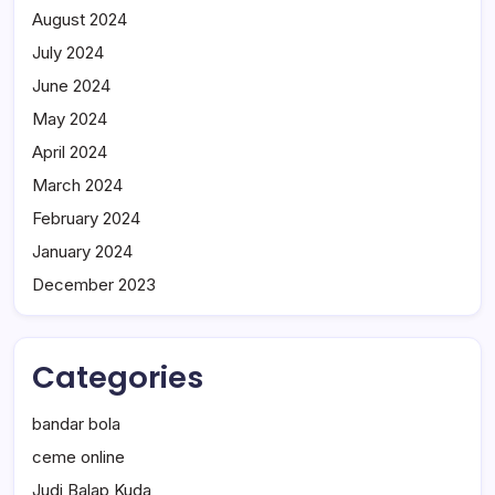
August 2024
July 2024
June 2024
May 2024
April 2024
March 2024
February 2024
January 2024
December 2023
Categories
bandar bola
ceme online
Judi Balap Kuda