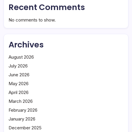
Recent Comments
No comments to show.
Archives
August 2026
July 2026
June 2026
May 2026
April 2026
March 2026
February 2026
January 2026
December 2025