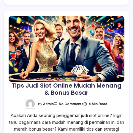
Tips Judi Slot Online Mudah Menang
& Bonus Besar
On
By
Admin
4 Min Read
No Comments
Tips
Judi
Apakah Anda seorang penggemar judi slot online? Ingin
Slot
Online
tahu bagaimana cara mudah menang di permainan ini dan
Mudah
Menang
meraih bonus besar? Kami memiliki tips dan strategi
&