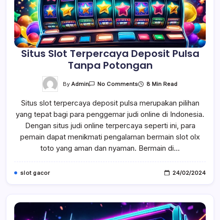
Situs Slot Terpercaya Deposit Pulsa
Tanpa Potongan
On
By
Admin
8 Min Read
No Comments
Situs
Slot
Situs slot terpercaya deposit pulsa merupakan pilihan
Terpercaya
Deposit
yang tepat bagi para penggemar judi online di Indonesia.
Pulsa
Tanpa
Dengan situs judi online terpercaya seperti ini, para
Potongan
pemain dapat menikmati pengalaman bermain slot olx
toto yang aman dan nyaman. Bermain di…
slot gacor
24/02/2024