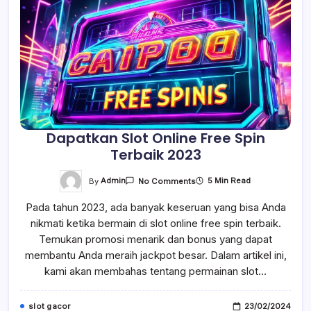
Dapatkan Slot Online Free Spin
Terbaik 2023
On
By
Admin
5 Min Read
No Comments
Dapatkan
Slot
Pada tahun 2023, ada banyak keseruan yang bisa Anda
Online
Free
nikmati ketika bermain di slot online free spin terbaik.
Spin
Terbaik
Temukan promosi menarik dan bonus yang dapat
2023
membantu Anda meraih jackpot besar. Dalam artikel ini,
kami akan membahas tentang permainan slot…
slot gacor
23/02/2024