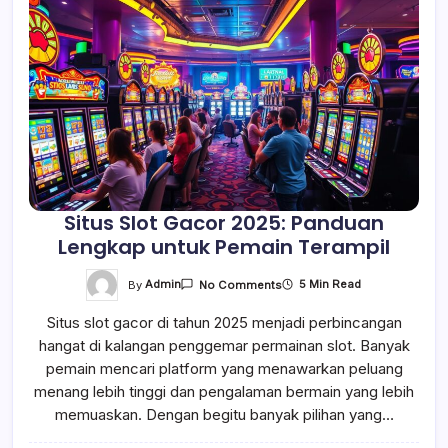
Situs Slot Gacor 2025: Panduan
Lengkap untuk Pemain Terampil
On
By
Admin
5 Min Read
No Comments
Situs
Slot
Situs slot gacor di tahun 2025 menjadi perbincangan
Gacor
2025:
hangat di kalangan penggemar permainan slot. Banyak
Panduan
Lengkap
pemain mencari platform yang menawarkan peluang
Untuk
Pemain
menang lebih tinggi dan pengalaman bermain yang lebih
Terampil
memuaskan. Dengan begitu banyak pilihan yang…