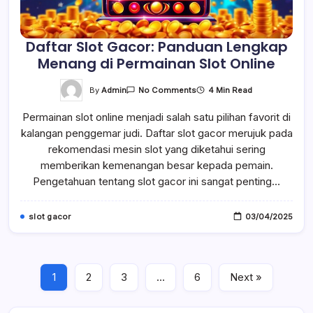
Daftar Slot Gacor: Panduan Lengkap
Menang di Permainan Slot Online
On
By
Admin
4 Min Read
No Comments
Daftar
Slot
Permainan slot online menjadi salah satu pilihan favorit di
Gacor:
Panduan
kalangan penggemar judi. Daftar slot gacor merujuk pada
Lengkap
Menang
rekomendasi mesin slot yang diketahui sering
Di
Permainan
memberikan kemenangan besar kepada pemain.
Slot
Pengetahuan tentang slot gacor ini sangat penting…
Online
slot gacor
03/04/2025
1
2
3
…
6
Next »