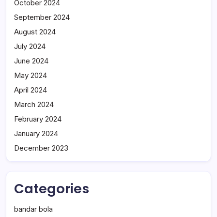
October 2024
September 2024
August 2024
July 2024
June 2024
May 2024
April 2024
March 2024
February 2024
January 2024
December 2023
Categories
bandar bola