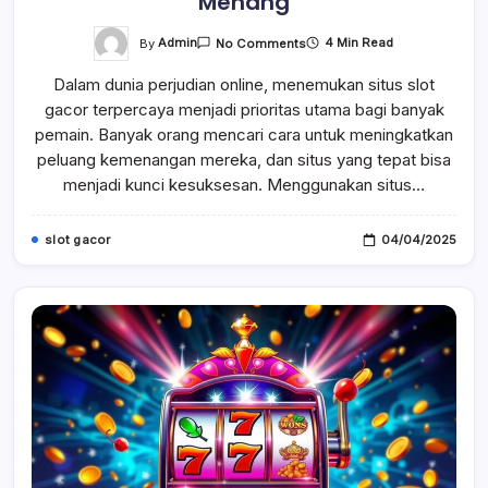
Menang
On
By
Admin
4 Min Read
No Comments
Situs
Slot
Dalam dunia perjudian online, menemukan situs slot
Gacor
Terpercaya:
gacor terpercaya menjadi prioritas utama bagi banyak
Panduan
Memilih
pemain. Banyak orang mencari cara untuk meningkatkan
Platform
Terbaik
peluang kemenangan mereka, dan situs yang tepat bisa
Untuk
menjadi kunci kesuksesan. Menggunakan situs…
Menang
slot gacor
04/04/2025