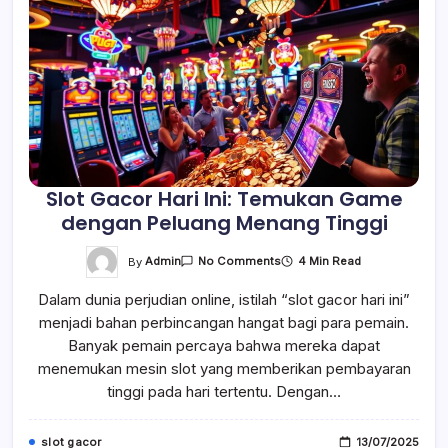
Slot Gacor Hari Ini: Temukan Game
dengan Peluang Menang Tinggi
On
By
Admin
4 Min Read
No Comments
Slot
Gacor
Dalam dunia perjudian online, istilah “slot gacor hari ini”
Hari
Ini:
menjadi bahan perbincangan hangat bagi para pemain.
Temukan
Game
Banyak pemain percaya bahwa mereka dapat
Dengan
Peluang
menemukan mesin slot yang memberikan pembayaran
Menang
tinggi pada hari tertentu. Dengan…
Tinggi
slot gacor
13/07/2025