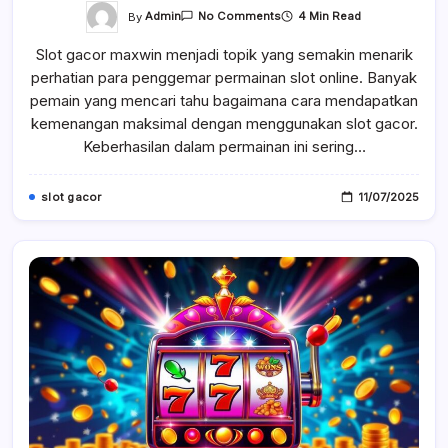
On
By
Admin
4 Min Read
No Comments
Slot
Gacor
Slot gacor maxwin menjadi topik yang semakin menarik
Maxwin:
Strategi
perhatian para penggemar permainan slot online. Banyak
Terbaik
Memenangkan
pemain yang mencari tahu bagaimana cara mendapatkan
Permainan
Judi
kemenangan maksimal dengan menggunakan slot gacor.
Online
Keberhasilan dalam permainan ini sering…
slot gacor
11/07/2025