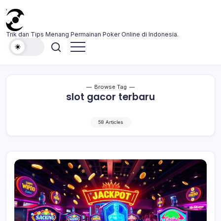
Skip
to
content
annazaradny
Trik dan Tips Menang Permainan Poker Online di Indonesia.
Browse Tag
slot gacor terbaru
58 Articles