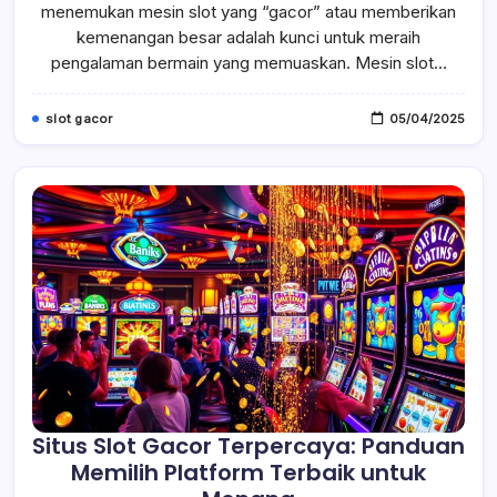
Kesempatan
menemukan mesin slot yang “gacor” atau memberikan
Menang
Besar!
kemenangan besar adalah kunci untuk meraih
pengalaman bermain yang memuaskan. Mesin slot…
slot gacor
05/04/2025
Situs Slot Gacor Terpercaya: Panduan
Memilih Platform Terbaik untuk