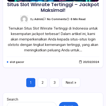
Situs Slot Winrate Tertinggi – Jackpot
Maksimal!
On
By
Admin
6 Min Read
No Comments
Situs
Slot
Temukan Situs Slot Winrate Tertinggi di Indonesia untuk
Winrate
Tertinggi
kesempatan jackpot terbesar! Dalam artikel ini, kami
–
Jackpot
akan memperkenalkan Anda kepada situs-situs login
Maksimal!
olxtoto dengan tingkat kemenangan tertinggi, yang akan
meningkatkan peluang Anda untuk…
slot gacor
20/02/2024
1
2
3
Next »
Search