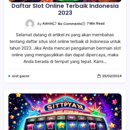
Daftar Slot Online Terbaik Indonesia
2023
On
By
Admin
7 Min Read
No Comments
Daftar
Slot
Selamat datang di artikel ini yang akan membahas
Online
Terbaik
tentang daftar situs slot online terbaik di Indonesia untuk
Indonesia
2023
tahun 2023. Jika Anda mencari pengalaman bermain slot
online yang mengasyikkan dan dapat dipercaya, maka
Anda berada di tempat yang tepat. Kami…
slot gacor
25/02/2024