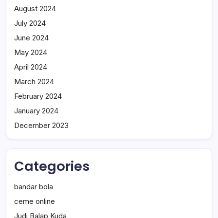
August 2024
July 2024
June 2024
May 2024
April 2024
March 2024
February 2024
January 2024
December 2023
Categories
bandar bola
ceme online
Judi Balap Kuda