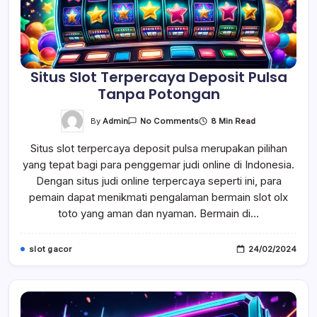
Situs Slot Terpercaya Deposit Pulsa
Tanpa Potongan
On
By
Admin
8 Min Read
No Comments
Situs
Slot
Situs slot terpercaya deposit pulsa merupakan pilihan
Terpercaya
Deposit
yang tepat bagi para penggemar judi online di Indonesia.
Pulsa
Tanpa
Dengan situs judi online terpercaya seperti ini, para
Potongan
pemain dapat menikmati pengalaman bermain slot olx
toto yang aman dan nyaman. Bermain di…
slot gacor
24/02/2024