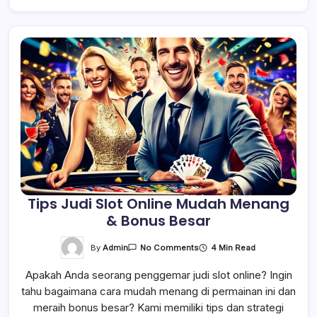
Tips Judi Slot Online Mudah Menang
& Bonus Besar
On
By
Admin
4 Min Read
No Comments
Tips
Judi
Apakah Anda seorang penggemar judi slot online? Ingin
Slot
Online
tahu bagaimana cara mudah menang di permainan ini dan
Mudah
Menang
meraih bonus besar? Kami memiliki tips dan strategi
&