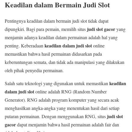
Keadilan dalam Bermain Judi Slot
Pentingnya keadilan dalam bermain judi slot tidak dapat
judi slot gacor
dipungkiri. Bagi para pemain, memilih situs
yang
menjamin adanya keadilan dalam permainan adalah hal yang
keadilan dalam judi slot
penting. Keberadaan
online
memastikan bahwa hasil permainan didasarkan pada
keberuntungan semata, dan tidak ada manipulasi yang dilakukan
oleh pihak penyedia permainan.
keadilan
Salah satu teknologi yang digunakan untuk memastikan
dalam judi slot
online adalah RNG (Random Number
Generator). RNG adalah program komputer yang secara acak
menghasilkan angka-angka yang menentukan hasil dari setiap
judi slot
putaran permainan. Dengan menggunakan RNG, situs
gacor
dapat menjamin bahwa hasil permainan adalah fair dan