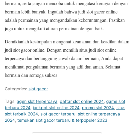
bermain, serta jangan mencoba untuk mengatasi kerugian dengan
bermain lebih banyak. Ingatlah bahwa judi slot gacor online
adalah permainan yang mengandalkan keberuntungan. Pastikan
juga untuk mengikuti aturan permainan dengan baik.
Demikianlah kesimpulan mengenai keamanan dan keadilan dalam
judi slot gacor online. Dengan memilih situs judi slot online
terpercaya dan bertanggung jawab dalam bermain, Anda dapat
menikmati pengalaman bermain yang adil dan aman. Selamat
bermain dan semoga sukses!
Categories:
slot gacor
Tags:
agen slot terpercaya
,
daftar slot online 2024
,
game slot
terbaru 2024
,
jackpot slot online 2024
,
promo slot 2024
,
situs
slot terbaik 2024
,
slot gacor terbaru
,
slot online terpercaya
2024
,
temukan slot gacor terbaru & terpopuler 2023