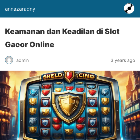
annazaradny
Keamanan dan Keadilan di Slot
Gacor Online
admin
3 years ago