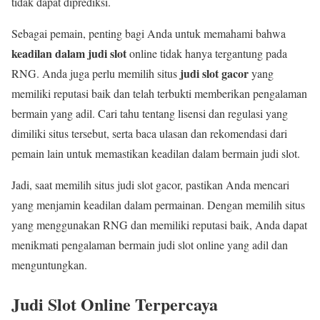
tidak dapat diprediksi.
Sebagai pemain, penting bagi Anda untuk memahami bahwa
keadilan dalam judi slot
online tidak hanya tergantung pada
judi slot gacor
RNG. Anda juga perlu memilih situs
yang
memiliki reputasi baik dan telah terbukti memberikan pengalaman
bermain yang adil. Cari tahu tentang lisensi dan regulasi yang
dimiliki situs tersebut, serta baca ulasan dan rekomendasi dari
pemain lain untuk memastikan keadilan dalam bermain judi slot.
Jadi, saat memilih situs judi slot gacor, pastikan Anda mencari
yang menjamin keadilan dalam permainan. Dengan memilih situs
yang menggunakan RNG dan memiliki reputasi baik, Anda dapat
menikmati pengalaman bermain judi slot online yang adil dan
menguntungkan.
Judi Slot Online Terpercaya