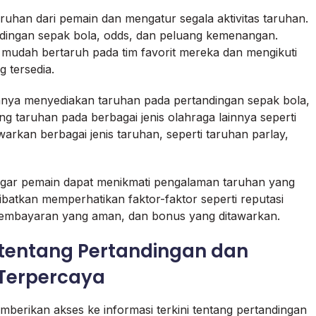
uhan dari pemain dan mengatur segala aktivitas taruhan.
ndingan sepak bola, odds, dan peluang kemenangan.
mudah bertaruh pada tim favorit mereka dan mengikuti
 tersedia.
hanya menyediakan taruhan pada pertandingan sepak bola,
 taruhan pada berbagai jenis olahraga lainnya seperti
arkan berbagai jenis taruhan, seperti taruhan parlay,
agar pemain dapat menikmati pengalaman taruhan yang
batkan memperhatikan faktor-faktor seperti reputasi
 pembayaran yang aman, dan bonus yang ditawarkan.
 tentang Pertandingan dan
Terpercaya
berikan akses ke informasi terkini tentang pertandingan