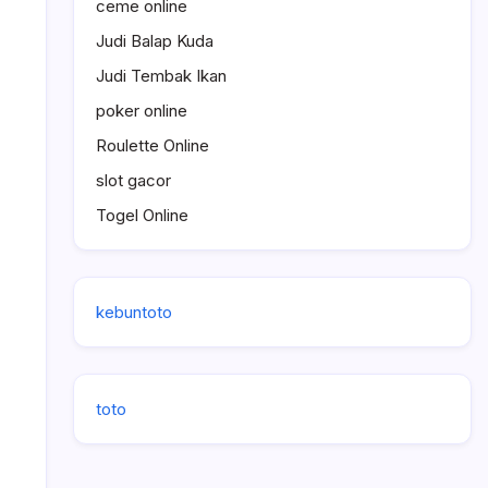
ceme online
Judi Balap Kuda
Judi Tembak Ikan
poker online
Roulette Online
slot gacor
Togel Online
kebuntoto
toto