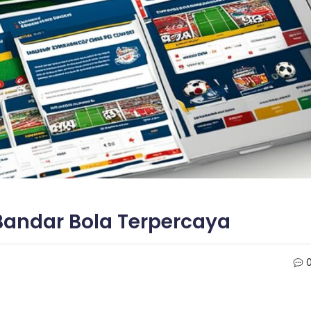
 Bandar Bola Terpercaya