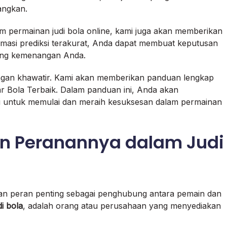
angkan.
 permainan judi bola online, kami juga akan memberikan
rmasi prediksi terakurat, Anda dapat membuat keputusan
uang kemenangan Anda.
jangan khawatir. Kami akan memberikan panduan lengkap
dar Bola Terbaik. Dalam panduan ini, Anda akan
i untuk memulai dan meraih kesuksesan dalam permainan
an Peranannya dalam Judi
kan peran penting sebagai penghubung antara pemain dan
i bola
, adalah orang atau perusahaan yang menyediakan