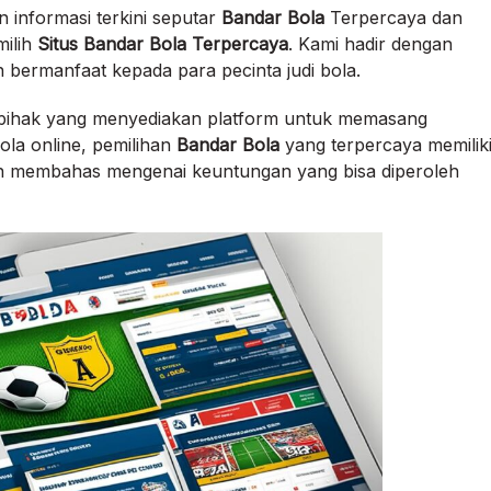
 informasi terkini seputar
Bandar Bola
Terpercaya dan
milih
Situs Bandar Bola Terpercaya
. Kami hadir dengan
bermanfaat kepada para pecinta judi bola.
ihak yang menyediakan platform untuk memasang
ola online, pemilihan
Bandar Bola
yang terpercaya memilik
kan membahas mengenai keuntungan yang bisa diperoleh