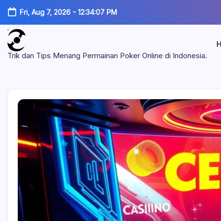
Skip
Fri, Aug 7, 2026
-
12:34:09 PM
to
content
H
annazaradny
Trik dan Tips Menang Permainan Poker Online di Indonesia.