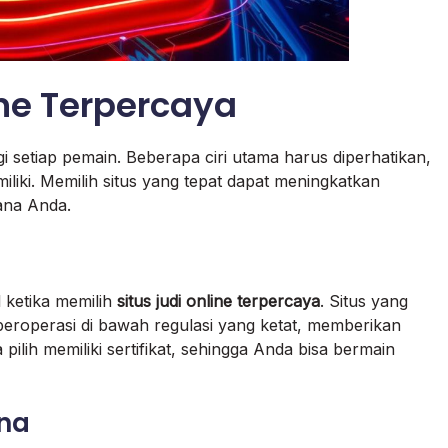
line Terpercaya
i setiap pemain. Beberapa ciri utama harus diperhatikan,
iliki. Memilih situs yang tepat dapat meningkatkan
ana Anda.
 ketika memilih
situs judi online terpercaya
. Situs yang
beroperasi di bawah regulasi yang ketat, memberikan
pilih memiliki sertifikat, sehingga Anda bisa bermain
na