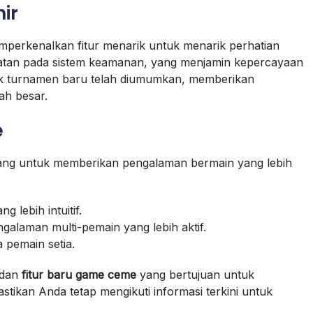
ir
perkenalkan fitur menarik untuk menarik perhatian
atan pada sistem keamanan, yang menjamin kepercayaan
ak turnamen baru telah diumumkan, memberikan
h besar.
e
ang untuk memberikan pengalaman bermain yang lebih
 lebih intuitif.
laman multi-pemain yang lebih aktif.
 pemain setia.
 dan
fitur baru game ceme
yang bertujuan untuk
tikan Anda tetap mengikuti informasi terkini untuk