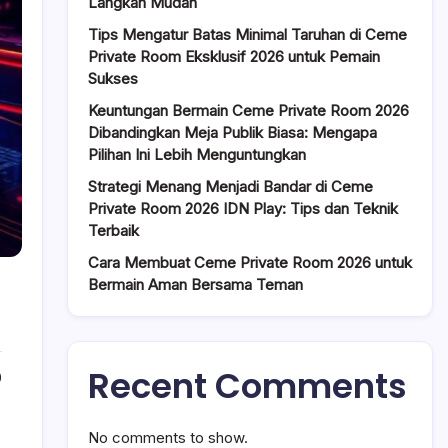
Langkah Mudah
Tips Mengatur Batas Minimal Taruhan di Ceme
Private Room Eksklusif 2026 untuk Pemain
Sukses
Keuntungan Bermain Ceme Private Room 2026
Dibandingkan Meja Publik Biasa: Mengapa
Pilihan Ini Lebih Menguntungkan
Strategi Menang Menjadi Bandar di Ceme
Private Room 2026 IDN Play: Tips dan Teknik
Terbaik
Cara Membuat Ceme Private Room 2026 untuk
Bermain Aman Bersama Teman
Recent Comments
0
No comments to show.