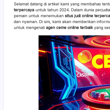
Selamat datang di artikel kami yang membahas ten
terpercaya
untuk tahun 2024. Dalam dunia perjudia
pemain untuk menemukan
situs judi online terperc
dan nyaman. Di sini, kami akan memberikan informas
untuk mengenali
agen ceme online terbaik
yang ses