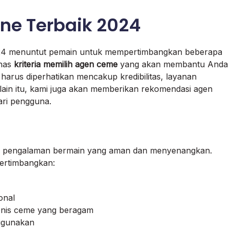
ne Terbaik 2024
24 menuntut pemain untuk mempertimbangkan beberapa
ahas
kriteria memilih agen ceme
yang akan membantu Anda
 harus diperhatikan mencakup kredibilitas, layanan
elain itu, kami juga akan memberikan rekomendasi agen
dari pengguna.
tuk pengalaman bermain yang aman dan menyenangkan.
pertimbangkan:
onal
jenis ceme yang beragam
igunakan