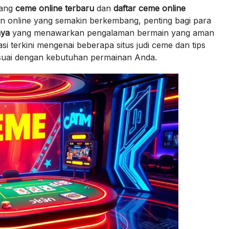
tang
ceme online terbaru
dan
daftar ceme online
n online yang semakin berkembang, penting bagi para
aya
yang menawarkan pengalaman bermain yang aman
i terkini mengenai beberapa situs judi ceme dan tips
uai dengan kebutuhan permainan Anda.