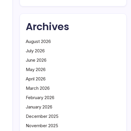
Archives
August 2026
July 2026
June 2026
May 2026
April 2026
March 2026
February 2026
January 2026
December 2025
November 2025