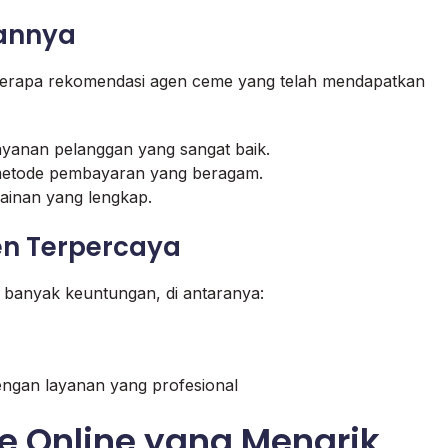
annya
eberapa rekomendasi agen ceme yang telah mendapatkan
yanan pelanggan yang sangat baik.
metode pembayaran yang beragam.
mainan yang lengkap.
n Terpercaya
banyak keuntungan, di antaranya:
ngan layanan yang profesional
 Online yang Menarik