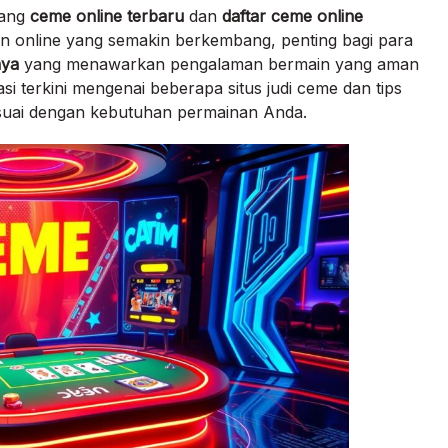
tang
ceme online terbaru
dan
daftar ceme online
n online yang semakin berkembang, penting bagi para
aya
yang menawarkan pengalaman bermain yang aman
i terkini mengenai beberapa situs judi ceme dan tips
uai dengan kebutuhan permainan Anda.