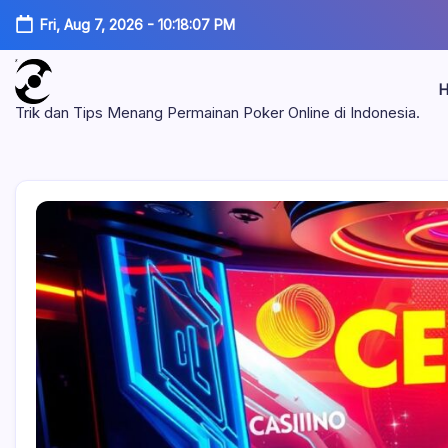
Skip
Fri, Aug 7, 2026
-
10:18:08 PM
to
content
H
annazaradny
Trik dan Tips Menang Permainan Poker Online di Indonesia.