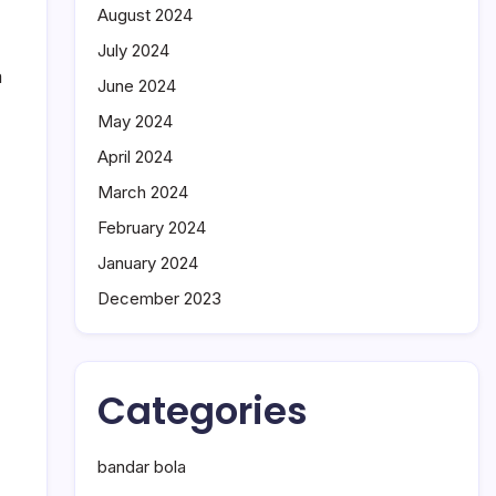
August 2024
July 2024
a
June 2024
May 2024
April 2024
March 2024
February 2024
January 2024
December 2023
Categories
bandar bola