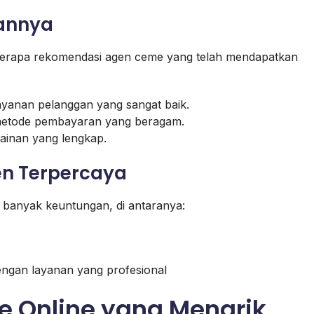
annya
eberapa rekomendasi agen ceme yang telah mendapatkan
yanan pelanggan yang sangat baik.
metode pembayaran yang beragam.
mainan yang lengkap.
n Terpercaya
banyak keuntungan, di antaranya:
ngan layanan yang profesional
 Online yang Menarik