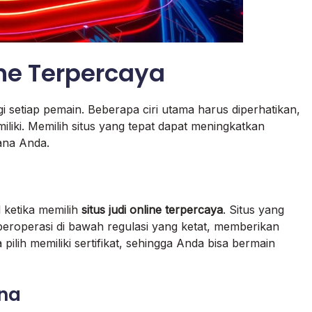
line Terpercaya
i setiap pemain. Beberapa ciri utama harus diperhatikan,
iliki. Memilih situs yang tepat dapat meningkatkan
ana Anda.
 ketika memilih
situs judi online terpercaya
. Situs yang
beroperasi di bawah regulasi yang ketat, memberikan
pilih memiliki sertifikat, sehingga Anda bisa bermain
na