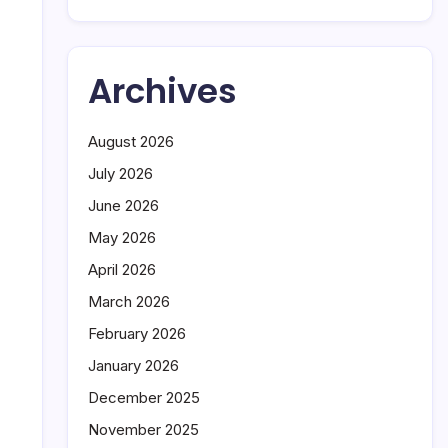
Archives
August 2026
July 2026
June 2026
May 2026
April 2026
March 2026
February 2026
January 2026
December 2025
November 2025