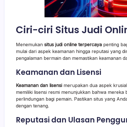
Ciri-ciri Situs Judi On
Menemukan
situs judi online terpercaya
penting bag
mulai dari aspek keamanan hingga reputasi yang dim
pengalaman bermain dan memastikan keamanan d
Keamanan dan Lisensi
Keamanan dan lisensi
merupakan dua aspek krusial
memiliki lisensi resmi menunjukkan bahwa mereka 
perlindungan bagi pemain. Pastikan situs yang Anda 
dengan tenang.
Reputasi dan Ulasan Penggu