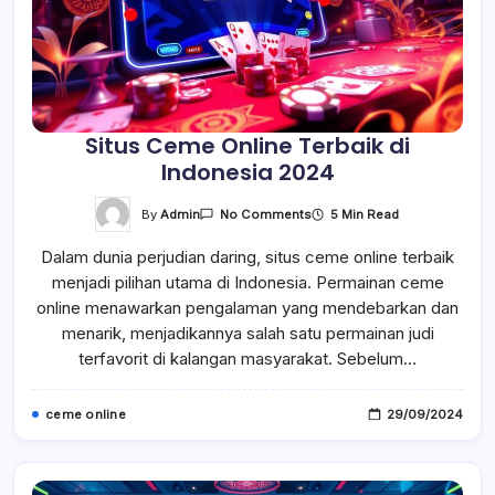
Situs Ceme Online Terbaik di
Indonesia 2024
On
By
Admin
5 Min Read
No Comments
Situs
Ceme
Dalam dunia perjudian daring, situs ceme online terbaik
Online
Terbaik
menjadi pilihan utama di Indonesia. Permainan ceme
Di
Indonesia
online menawarkan pengalaman yang mendebarkan dan
2024
menarik, menjadikannya salah satu permainan judi
terfavorit di kalangan masyarakat. Sebelum…
ceme online
29/09/2024