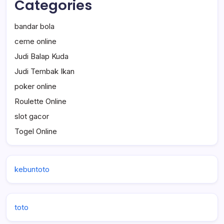
Categories
bandar bola
ceme online
Judi Balap Kuda
Judi Tembak Ikan
poker online
Roulette Online
slot gacor
Togel Online
kebuntoto
toto