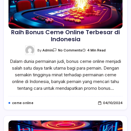
Raih Bonus Ceme Online Terbesar di
Indonesia
On
By
Admin
4 Min Read
No Comments
Raih
Bonus
Dalam dunia permainan judi, bonus ceme online menjadi
Ceme
Online
salah satu daya tarik utama bagi para pemain. Dengan
Terbesar
Di
semakin tingginya minat terhadap permainan ceme
Indonesia
online di Indonesia, banyak pemain yang mencari tahu
tentang cara untuk mendapatkan promo bonus…
ceme online
04/10/2024