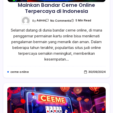
Mainkan Bandar Ceme Online
Terpercaya di Indonesia
On
By
Admin
5 Min Read
No Comments
Mainkan
Bandar
Selamat datang di dunia bandar ceme online, di mana
Ceme
Online
penggemar permainan kartu online bisa menikmati
Terpercaya
Di
pengalaman bermain yang menarik dan aman. Dalam
Indonesia
beberapa tahun terakhir, popularitas situs judi online
terpercaya semakin meningkat, memberikan
kesempatan…
ceme online
30/09/2024