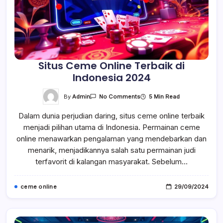
Situs Ceme Online Terbaik di
Indonesia 2024
On
By
Admin
5 Min Read
No Comments
Situs
Ceme
Dalam dunia perjudian daring, situs ceme online terbaik
Online
Terbaik
menjadi pilihan utama di Indonesia. Permainan ceme
Di
Indonesia
online menawarkan pengalaman yang mendebarkan dan
2024
menarik, menjadikannya salah satu permainan judi
terfavorit di kalangan masyarakat. Sebelum…
ceme online
29/09/2024