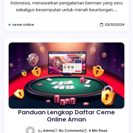
Pemula
Indonesia, menawarkan pengalaman bermain yang seru
sekaligus kesempatan untuk meraih keuntungan.…
ceme online
02/10/2024
Panduan Lengkap Daftar Ceme
Online Aman
On
By
Admin
4 Min Read
No Comments