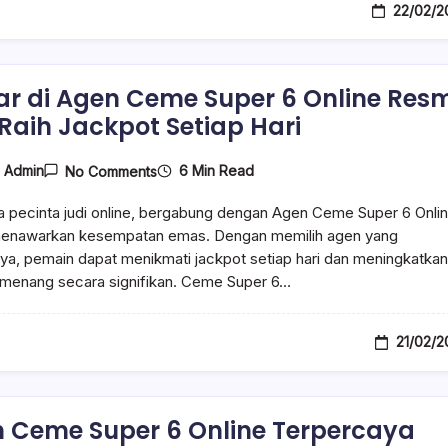
22/02/2
Dan
Keamanan
Terjamin
ar di Agen Ceme Super 6 Online Resm
Raih Jackpot Setiap Hari
On
6 Min Read
y
Admin
No Comments
Daftar
Di
a pecinta judi online, bergabung dengan Agen Ceme Super 6 Onli
Agen
Ceme
enawarkan kesempatan emas. Dengan memilih agen yang
Super
ya, pemain dapat menikmati jackpot setiap hari dan meningkatkan
6
 menang secara signifikan. Ceme Super 6…
Online
Resmi
Dan
Raih
21/02/2
Jackpot
Setiap
Hari
 Ceme Super 6 Online Terpercaya