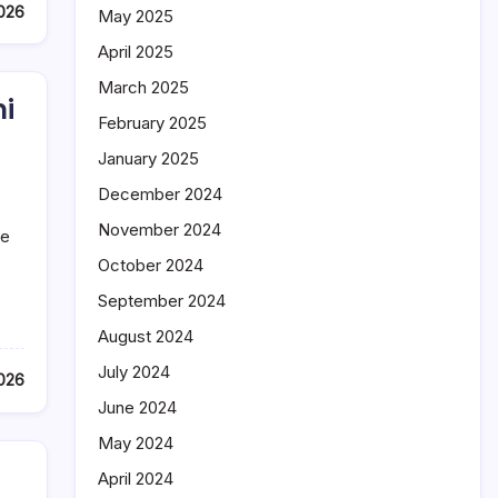
026
May 2025
April 2025
March 2025
i
February 2025
January 2025
December 2024
November 2024
ne
October 2024
September 2024
August 2024
July 2024
026
June 2024
May 2024
April 2024