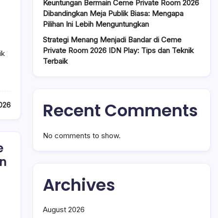
Keuntungan Bermain Ceme Private Room 2026
Dibandingkan Meja Publik Biasa: Mengapa
Pilihan Ini Lebih Menguntungkan
Strategi Menang Menjadi Bandar di Ceme
Private Room 2026 IDN Play: Tips dan Teknik
ik
Terbaik
Recent Comments
026
No comments to show.
e
an
Archives
August 2026