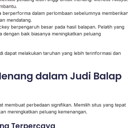
embantu.
da berperforma dalam perlombaan sebelumnya memberika
an mendatang.
jockey berpengaruh besar pada hasil balapan. Pelatih yang
 dengan baik biasanya meningkatkan peluang
i dapat melakukan taruhan yang lebih terinformasi dan
 Menang dalam Judi Balap
pat membuat perbedaan signifikan. Memilih situs yang tepat
 akan meningkatkan peluang kemenangan.
yang Terpercaya