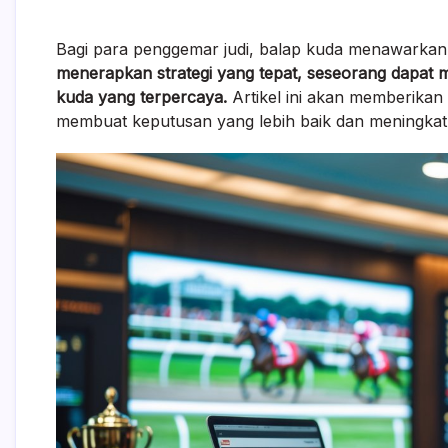
Bagi para penggemar judi, balap kuda menawarka
menerapkan strategi yang tepat, seseorang dapat 
kuda yang terpercaya.
Artikel ini akan memberikan
membuat keputusan yang lebih baik dan meningkat