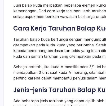
Judi balap kuda melibatkan beberapa elemen kunc
kemenangan. Dari cara kerja taruhan, jenis taruha
setiap aspek memberikan wawasan berharga untuk
Cara Kerja Taruhan Balap K
Taruhan balap kuda berfungsi dengan mengumpulka
ditempatkan pada kuda-kuda yang berlomba. Setela
kepada pemenang berdasarkan odds yang telah ditet
kuda dan jumlah taruhan yang ditempatkan pada m
Sebagai contoh, jika kuda A memiliki odds 3/1, ini b
mendapatkan 3 unit saat kuda A menang, ditambah k
penting karena dapat membantu penjudi dalam memi
Jenis-jenis Taruhan Balap K
Ada beberapa jenis taruhan yang dapat dipilih ol