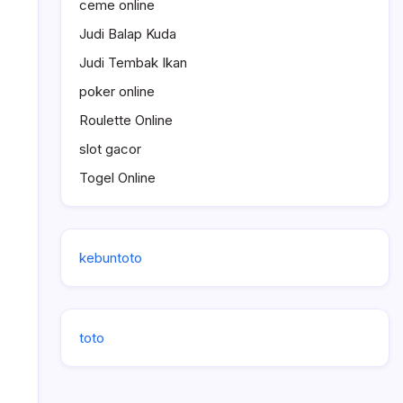
ceme online
Judi Balap Kuda
Judi Tembak Ikan
poker online
Roulette Online
slot gacor
Togel Online
kebuntoto
toto