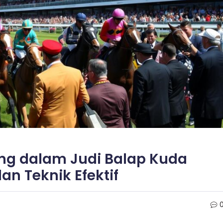
ang dalam Judi Balap Kuda
an Teknik Efektif