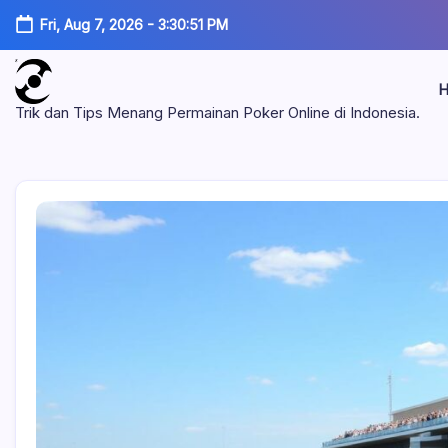
Skip
Fri, Aug 7, 2026
-
3:30:52 PM
to
content
H
annazaradny
Trik dan Tips Menang Permainan Poker Online di Indonesia.