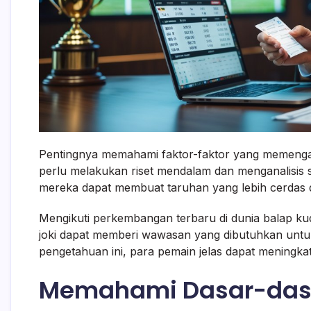
Pentingnya memahami faktor-faktor yang memengar
perlu melakukan riset mendalam dan menganalisis st
mereka dapat membuat taruhan yang lebih cerdas d
Mengikuti perkembangan terbaru di dunia balap kud
joki dapat memberi wawasan yang dibutuhkan untu
pengetahuan ini, para pemain jelas dapat meningka
Memahami Dasar-dasa