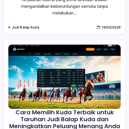
Agar
mengandalkan keberuntungan semata tanpa
Tetap
Mengelola
melakukan…
Modal
Dengan
Bijak
Judi Balap Kuda
14/02/2026
Cara Memilih Kuda Terbaik untuk
Taruhan Judi Balap Kuda dan
Meningkatkan Peluang Menang Anda