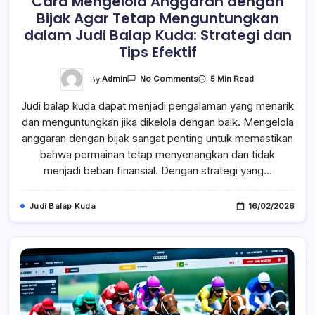
Cara Mengelola Anggaran dengan
Bijak Agar Tetap Menguntungkan
dalam Judi Balap Kuda: Strategi dan
Tips Efektif
On
By
Admin
5 Min Read
No Comments
Cara
Mengelola
Judi balap kuda dapat menjadi pengalaman yang menarik
Anggaran
Dengan
dan menguntungkan jika dikelola dengan baik. Mengelola
Bijak
Agar
anggaran dengan bijak sangat penting untuk memastikan
Tetap
Menguntungkan
bahwa permainan tetap menyenangkan dan tidak
Dalam
menjadi beban finansial. Dengan strategi yang…
Judi
Balap
Kuda:
Strategi
Judi Balap Kuda
16/02/2026
Dan
Tips
Efektif