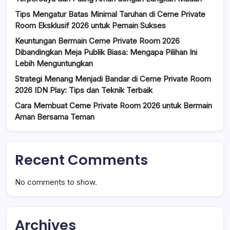
Tips Mengatur Batas Minimal Taruhan di Ceme Private
Room Eksklusif 2026 untuk Pemain Sukses
Keuntungan Bermain Ceme Private Room 2026
Dibandingkan Meja Publik Biasa: Mengapa Pilihan Ini
Lebih Menguntungkan
Strategi Menang Menjadi Bandar di Ceme Private Room
2026 IDN Play: Tips dan Teknik Terbaik
Cara Membuat Ceme Private Room 2026 untuk Bermain
Aman Bersama Teman
Recent Comments
No comments to show.
Archives