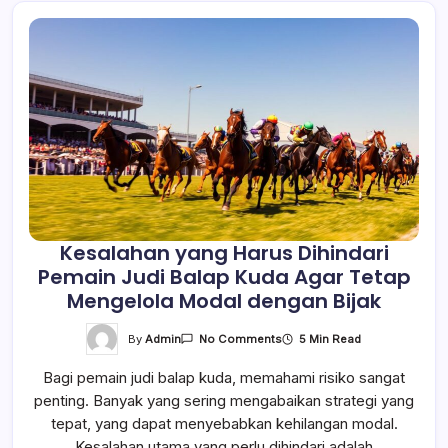
Kesalahan yang Harus Dihindari
Pemain Judi Balap Kuda Agar Tetap
Mengelola Modal dengan Bijak
On
By
Admin
5 Min Read
No Comments
Kesalahan
Yang
Bagi pemain judi balap kuda, memahami risiko sangat
Harus
Dihindari
penting. Banyak yang sering mengabaikan strategi yang
Pemain
Judi
tepat, yang dapat menyebabkan kehilangan modal.
Balap
Kuda
Kesalahan utama yang perlu dihindari adalah