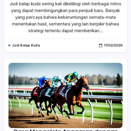
Judi balap kuda sering kali dikelilingi oleh berbagai mitos
Fakta
Judi
yang dapat membingungkan para penjudi baru. Banyak
Balap
Kuda:
yang percaya bahwa keberuntungan semata-mata
Cara
Meningkatkan
menentukan hasil, sementara yang lain berpikir bahwa
Peluang
strategi tertentu dapat memberikan…
Menang
Anda
Judi Balap Kuda
17/02/2026