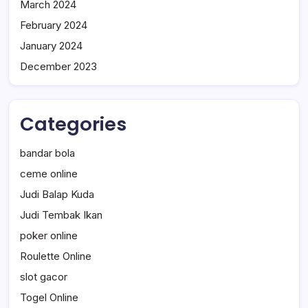
March 2024
February 2024
January 2024
December 2023
Categories
bandar bola
ceme online
Judi Balap Kuda
Judi Tembak Ikan
poker online
Roulette Online
slot gacor
Togel Online