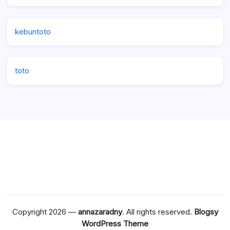
kebuntoto
toto
Copyright 2026 —
annazaradny
. All rights reserved.
Blogsy
WordPress Theme