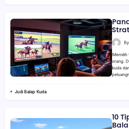
Pand
Stra
B
Memilih 
orang. 
kuda dan
peluang
Judi Balap Kuda
10 T
Bala