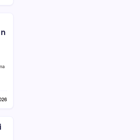
an
ma
2026
i