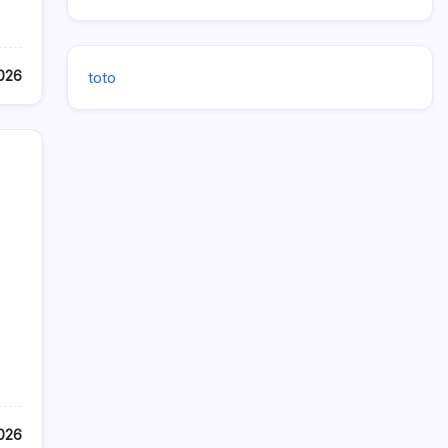
026
toto
026