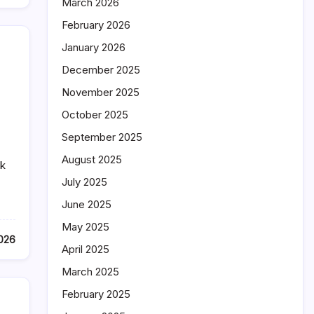
March 2026
February 2026
January 2026
December 2025
November 2025
October 2025
September 2025
August 2025
ak
July 2025
June 2025
May 2025
026
April 2025
March 2025
February 2025