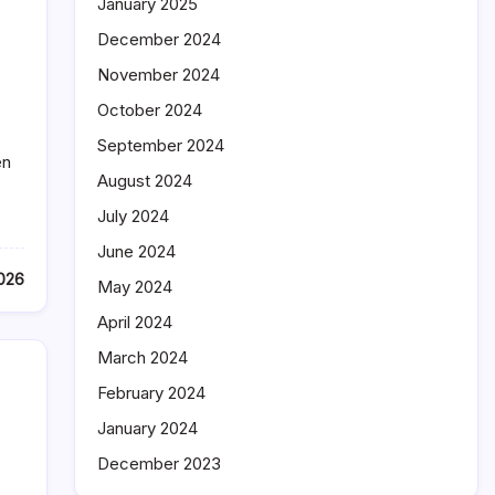
January 2025
December 2024
November 2024
October 2024
September 2024
en
August 2024
July 2024
June 2024
026
May 2024
April 2024
March 2024
February 2024
January 2024
December 2023