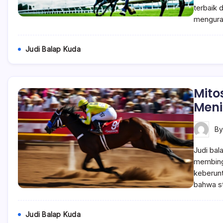
terbaik
mengura
Judi Balap Kuda
Mito
Meni
B
Judi bal
membing
keberunt
bahwa st
Judi Balap Kuda