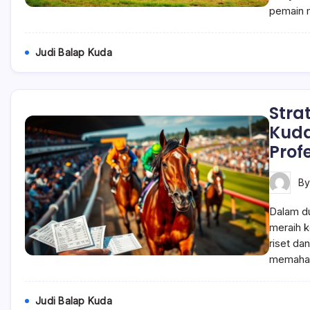
pemain 
Judi Balap Kuda
Stra
Kuda
Prof
B
Dalam du
meraih k
riset da
memahami
Judi Balap Kuda