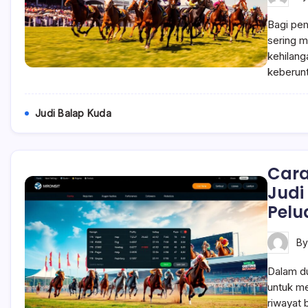
Bagi pem
sering m
kehilang
keberun
Judi Balap Kuda
Cara
Judi
Pel
B
Dalam du
untuk me
riwayat 