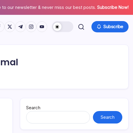
 to our newsletter & never miss our best posts.
Subscribe Now!
tps://www.facebook.com/
https://twitter.com/
https://t.me/
https://www.instagram.com/
https://youtube.com/
Subscribe
imal
Search
Search