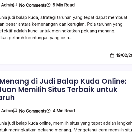
On
5 Min Read
y
Admin
No Comments
Pola
Taruhan
nia judi balap kuda, strategi taruhan yang tepat dapat membuat
Yang
Terbukti
n besar antara kemenangan dan kerugian. Pola taruhan yang
Efektif
 efektif adalah kunci untuk meningkatkan peluang menang,
Untuk
kan petaruh keuntungan yang bisa…
Meningkatkan
Peluang
Menang
Di
19/02/2
Judi
Balap
Kuda
 Menang di Judi Balap Kuda Online:
uan Memilih Situs Terbaik untuk
aruh
On
4 Min Read
y
Admin
No Comments
Tips
Menang
nia judi balap kuda online, memilih situs yang tepat adalah langka
Di
Judi
untuk meningkatkan peluang menang. Mengetahui cara memilih sit