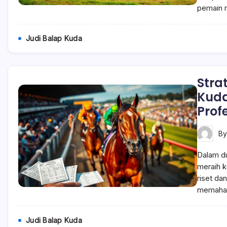
pemain 
Judi Balap Kuda
Stra
Kuda
Prof
B
Dalam du
meraih k
riset da
memahami
Judi Balap Kuda