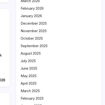
March 2026
February 2026
January 2026
December 2025
November 2025
October 2025
September 2025
August 2025
ak
July 2025
June 2025
May 2025
026
April 2025
March 2025
February 2025