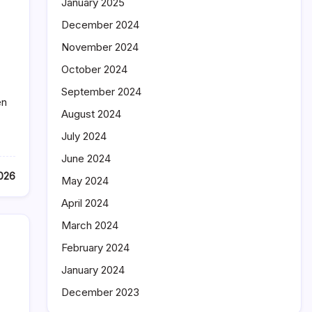
January 2025
December 2024
November 2024
October 2024
September 2024
en
August 2024
July 2024
June 2024
026
May 2024
April 2024
March 2024
February 2024
January 2024
December 2023