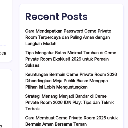
Recent Posts
Cara Mendapatkan Password Ceme Private
Room Terpercaya dan Paling Aman dengan
Langkah Mudah
Tips Mengatur Batas Minimal Taruhan di Ceme
026
Private Room Eksklusif 2026 untuk Pemain
Sukses
Keuntungan Bermain Ceme Private Room 2026
Dibandingkan Meja Publik Biasa: Mengapa
Pilihan Ini Lebih Menguntungkan
Strategi Menang Menjadi Bandar di Ceme
Private Room 2026 IDN Play: Tips dan Teknik
Terbaik
Cara Membuat Ceme Private Room 2026 untuk
h
Bermain Aman Bersama Teman
us