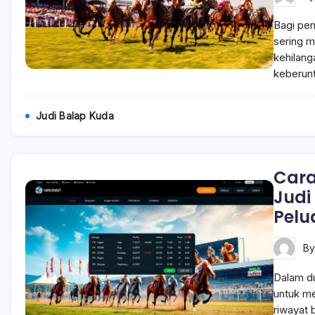
Bagi pem
sering m
kehilang
keberun
Judi Balap Kuda
Cara
Judi
Pel
B
Dalam du
untuk me
riwayat 