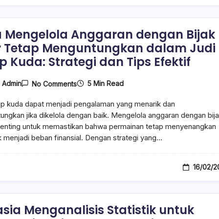
 Mengelola Anggaran dengan Bijak
 Tetap Menguntungkan dalam Judi
p Kuda: Strategi dan Tips Efektif
On
5 Min Read
y
Admin
No Comments
Cara
Mengelola
ap kuda dapat menjadi pengalaman yang menarik dan
Anggaran
Dengan
ngkan jika dikelola dengan baik. Mengelola anggaran dengan bij
Bijak
penting untuk memastikan bahwa permainan tetap menyenangkan
Agar
k menjadi beban finansial. Dengan strategi yang…
Tetap
Menguntungkan
Dalam
Judi
16/02/2
Balap
Kuda:
Strategi
Dan
Tips
sia Menganalisis Statistik untuk
Efektif