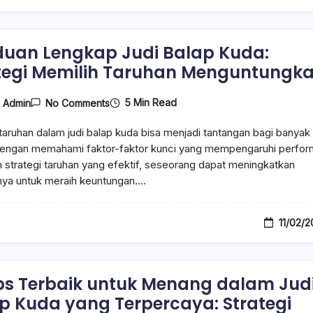
Para
Profesional
uan Lengkap Judi Balap Kuda:
tegi Memilih Taruhan Menguntungk
On
5 Min Read
y
Admin
No Comments
Panduan
Lengkap
taruhan dalam judi balap kuda bisa menjadi tantangan bagi banyak
Judi
Balap
Dengan memahami faktor-faktor kunci yang mempengaruhi perfor
Kuda:
 strategi taruhan yang efektif, seseorang dapat meningkatkan
Strategi
nya untuk meraih keuntungan.…
Memilih
Taruhan
Menguntungkan
11/02/
ips Terbaik untuk Menang dalam Jud
p Kuda yang Terpercaya: Strategi