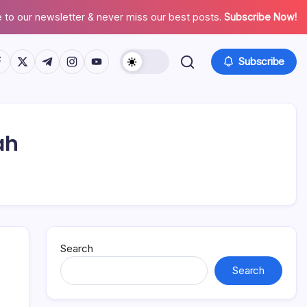
 to our newsletter & never miss our best posts.
Subscribe Now!
tps://www.facebook.com/
https://twitter.com/
https://t.me/
https://www.instagram.com/
https://youtube.com/
Subscribe
ah
Search
Search