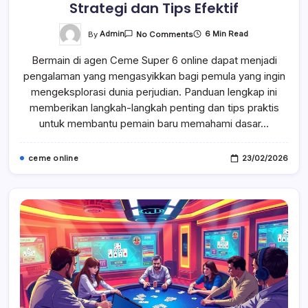
Strategi dan Tips Efektif
On
By
Admin
6 Min Read
No Comments
Panduan
Lengkap
Bermain di agen Ceme Super 6 online dapat menjadi
Bermain
Di
pengalaman yang mengasyikkan bagi pemula yang ingin
Agen
Ceme
mengeksplorasi dunia perjudian. Panduan lengkap ini
Super
6
memberikan langkah-langkah penting dan tips praktis
Online
untuk membantu pemain baru memahami dasar…
Untuk
Pemula:
Strategi
Dan
ceme online
23/02/2026
Tips
Efektif