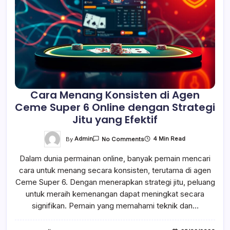
Cara Menang Konsisten di Agen
Ceme Super 6 Online dengan Strategi
Jitu yang Efektif
On
By
Admin
4 Min Read
No Comments
Cara
Menang
Dalam dunia permainan online, banyak pemain mencari
Konsisten
Di
cara untuk menang secara konsisten, terutama di agen
Agen
Ceme
Ceme Super 6. Dengan menerapkan strategi jitu, peluang
Super
6
untuk meraih kemenangan dapat meningkat secara
Online
signifikan. Pemain yang memahami teknik dan…
Dengan
Strategi
Jitu
Yang