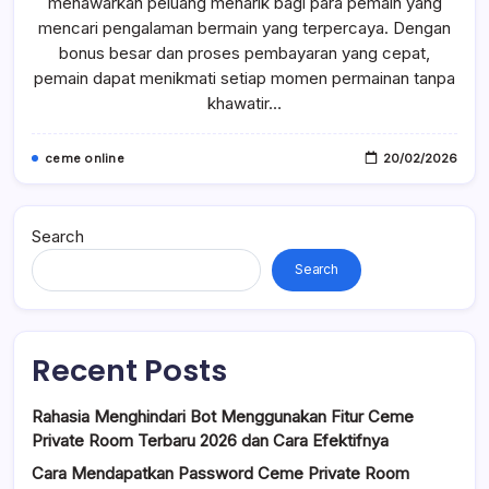
menawarkan peluang menarik bagi para pemain yang
Online
Terpercaya
mencari pengalaman bermain yang terpercaya. Dengan
Dengan
Bonus
bonus besar dan proses pembayaran yang cepat,
Besar
pemain dapat menikmati setiap momen permainan tanpa
Dan
Pembayaran
khawatir…
Cepat
ceme online
20/02/2026
Search
Search
Recent Posts
Rahasia Menghindari Bot Menggunakan Fitur Ceme
Private Room Terbaru 2026 dan Cara Efektifnya
Cara Mendapatkan Password Ceme Private Room