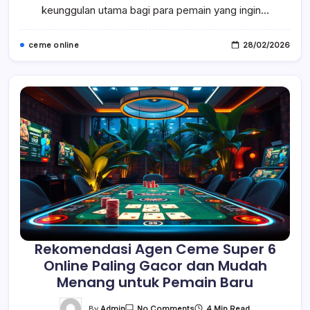
keunggulan utama bagi para pemain yang ingin…
Dan
Transaksi
Super
Cepat
ceme online
28/02/2026
Rekomendasi Agen Ceme Super 6
Online Paling Gacor dan Mudah
Menang untuk Pemain Baru
On
By
Admin
4 Min Read
No Comments