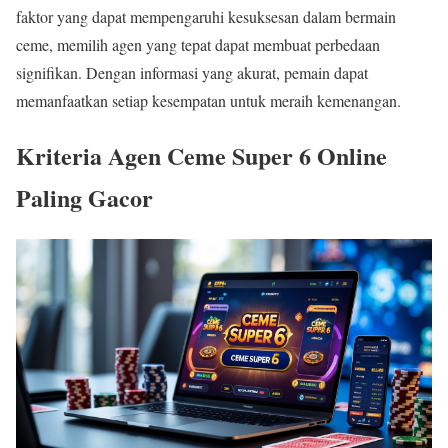
faktor yang dapat mempengaruhi kesuksesan dalam bermain
ceme, memilih agen yang tepat dapat membuat perbedaan
signifikan. Dengan informasi yang akurat, pemain dapat
memanfaatkan setiap kesempatan untuk meraih kemenangan.
Kriteria Agen Ceme Super 6 Online
Paling Gacor