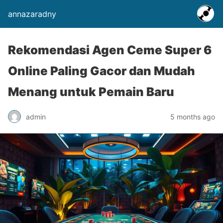
annazaradny
Rekomendasi Agen Ceme Super 6
Online Paling Gacor dan Mudah
Menang untuk Pemain Baru
admin
5 months ago