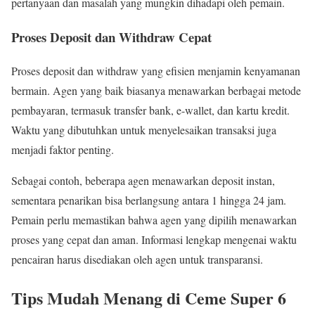
pertanyaan dan masalah yang mungkin dihadapi oleh pemain.
Proses Deposit dan Withdraw Cepat
Proses deposit dan withdraw yang efisien menjamin kenyamanan
bermain. Agen yang baik biasanya menawarkan berbagai metode
pembayaran, termasuk transfer bank, e-wallet, dan kartu kredit.
Waktu yang dibutuhkan untuk menyelesaikan transaksi juga
menjadi faktor penting.
Sebagai contoh, beberapa agen menawarkan deposit instan,
sementara penarikan bisa berlangsung antara 1 hingga 24 jam.
Pemain perlu memastikan bahwa agen yang dipilih menawarkan
proses yang cepat dan aman. Informasi lengkap mengenai waktu
pencairan harus disediakan oleh agen untuk transparansi.
Tips Mudah Menang di Ceme Super 6