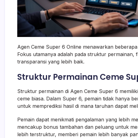
Agen Ceme Super 6 Online menawarkan beberapa ke
Fokus utamanya adalah pada struktur permainan, fi
transparansi yang lebih baik.
Struktur Permainan Ceme Su
Struktur permainan di Agen Ceme Super 6 memilik
ceme biasa. Dalam Super 6, pemain tidak hanya bert
untuk memprediksi hasil di mana taruhan dapat melip
Pemain dapat menikmati pengalaman yang lebih me
mencakup bonus tambahan dan peluang untuk mem
lebih terstruktur, memberi pemain lebih banyak p