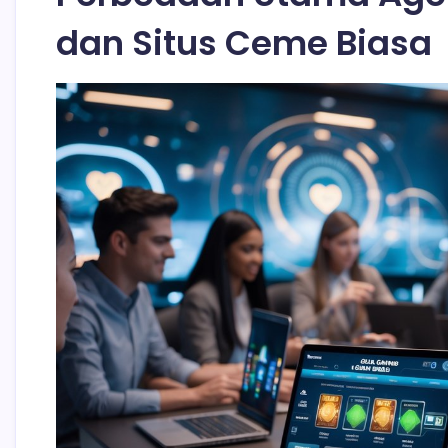
dan Situs Ceme Biasa