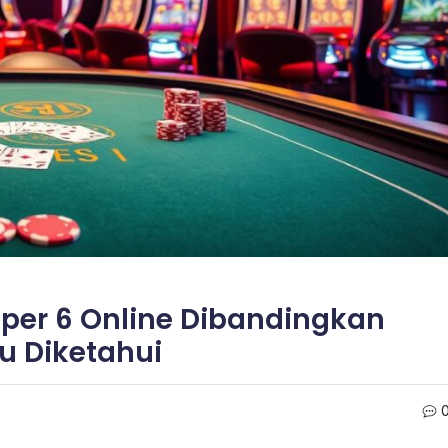
er 6 Online Dibandingkan
u Diketahui