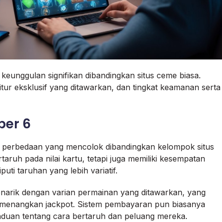
unggulan signifikan dibandingkan situs ceme biasa.
tur eksklusif yang ditawarkan, dan tingkat keamanan serta
per 6
i perbedaan yang mencolok dibandingkan kelompok situs
aruh pada nilai kartu, tetapi juga memiliki kesempatan
uti taruhan yang lebih variatif.
narik dengan varian permainan yang ditawarkan, yang
enangkan jackpot. Sistem pembayaran pun biasanya
anduan tentang cara bertaruh dan peluang mereka.