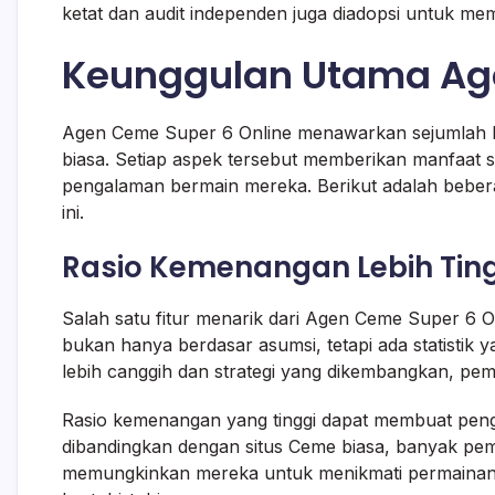
ketat dan audit independen juga diadopsi untuk mem
Keunggulan Utama Age
Agen Ceme Super 6 Online menawarkan sejumlah k
biasa. Setiap aspek tersebut memberikan manfaat s
pengalaman bermain mereka. Berikut adalah bebe
ini.
Rasio Kemenangan Lebih Tin
Salah satu fitur menarik dari Agen Ceme Super 6 On
bukan hanya berdasar asumsi, tetapi ada statistik
lebih canggih dan strategi yang dikembangkan, pem
Rasio kemenangan yang tinggi dapat membuat peng
dibandingkan dengan situs Ceme biasa, banyak pem
memungkinkan mereka untuk menikmati permainan t