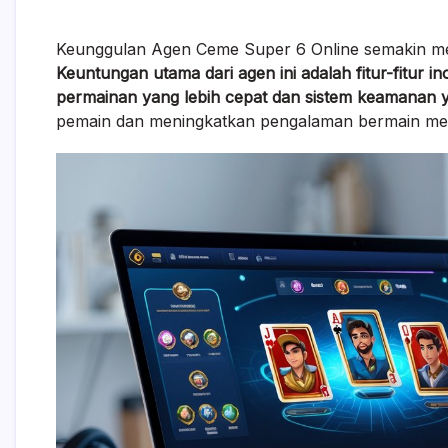
Keunggulan Agen Ceme Super 6 Online semakin me
Keuntungan utama dari agen ini adalah fitur-fitur inov
permainan yang lebih cepat dan sistem keamanan ya
pemain dan meningkatkan pengalaman bermain me