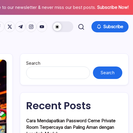
 to our newsletter & never miss our best posts.
Subscribe Now!
tps://www.facebook.com/
https://twitter.com/
https://t.me/
https://www.instagram.com/
https://youtube.com/
Subscribe
Search
Search
Recent Posts
Cara Mendapatkan Password Ceme Private
Room Terpercaya dan Paling Aman dengan