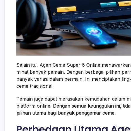
Selain itu, Agen Ceme Super 6 Online menawarka
minat banyak pemain. Dengan berbagai pilihan per
banyak variasi dalam bermain. Ini menciptakan ling
ceme tradisional.
Pemain juga dapat merasakan kemudahan dalam men
platform online.
Dengan semua keunggulan ini, tid
pilihan utama bagi banyak penggemar ceme.
Perbedaan Utama Agen