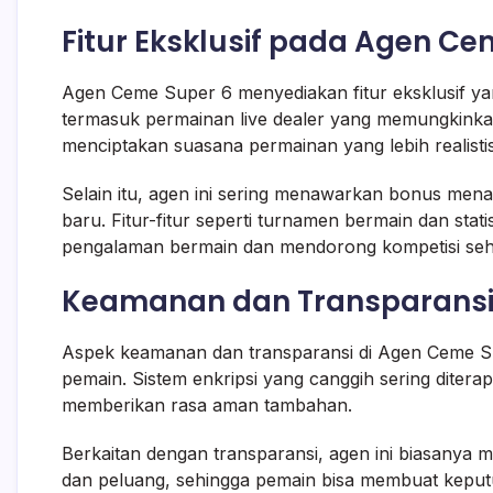
Fitur Eksklusif pada Agen Ce
Agen Ceme Super 6 menyediakan fitur eksklusif yang 
termasuk permainan live dealer yang memungkinkan 
menciptakan suasana permainan yang lebih realistis
Selain itu, agen ini sering menawarkan bonus men
baru. Fitur-fitur seperti turnamen bermain dan st
pengalaman bermain dan mendorong kompetisi seha
Keamanan dan Transparansi
Aspek keamanan dan transparansi di Agen Ceme S
pemain. Sistem enkripsi yang canggih sering diterap
memberikan rasa aman tambahan.
Berkaitan dengan transparansi, agen ini biasanya 
dan peluang, sehingga pemain bisa membuat keputu