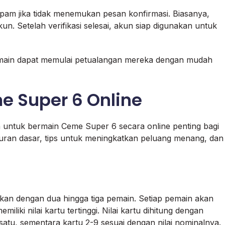
pam jika tidak menemukan pesan konfirmasi. Biasanya,
kun. Setelah verifikasi selesai, akun siap digunakan untuk
emain dapat memulai petualangan mereka dengan mudah
 Super 6 Online
 untuk bermain Ceme Super 6 secara online penting bagi
aturan dasar, tips untuk meningkatkan peluang menang, dan
kan dengan dua hingga tiga pemain. Setiap pemain akan
iki nilai kartu tertinggi. Nilai kartu dihitung dengan
satu, sementara kartu 2-9 sesuai dengan nilai nominalnya.