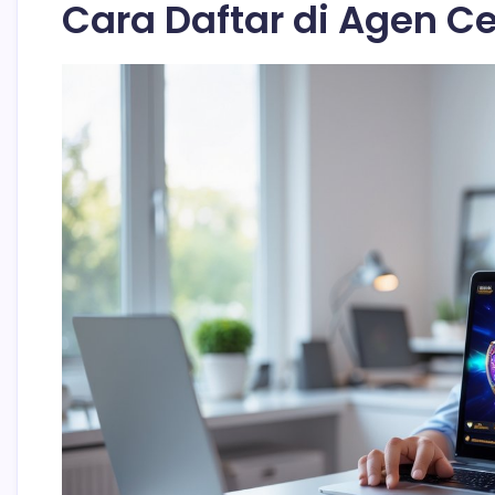
Cara Daftar di Agen C