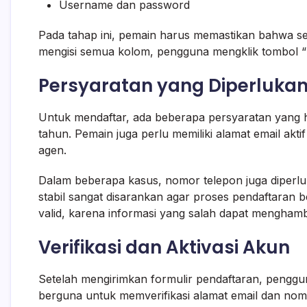
Username dan password
Pada tahap ini, pemain harus memastikan bahwa s
mengisi semua kolom, pengguna mengklik tombol “Ki
Persyaratan yang Diperluka
Untuk mendaftar, ada beberapa persyaratan yang h
tahun. Pemain juga perlu memiliki alamat email aktif
agen.
Dalam beberapa kasus, nomor telepon juga diperlu
stabil sangat disarankan agar proses pendaftaran b
valid, karena informasi yang salah dapat menghamb
Verifikasi dan Aktivasi Akun
Setelah mengirimkan formulir pendaftaran, penggu
berguna untuk memverifikasi alamat email dan nomo