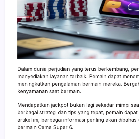
Dalam dunia perjudian yang terus berkembang, pent
menyediakan layanan terbaik. Pemain dapat mene
meningkatkan pengalaman bermain mereka. Berga
kenyamanan saat bermain.
Mendapatkan jackpot bukan lagi sekedar mimpi s
berbagai strategi dan tips yang tepat, pemain da
artikel ini, berbagai informasi penting akan diba
bermain Ceme Super 6.