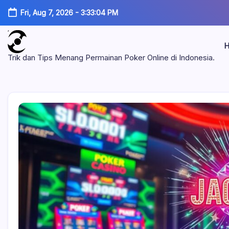
Skip
Fri, Aug 7, 2026
-
3:33:05 PM
to
content
H
annazaradny
Trik dan Tips Menang Permainan Poker Online di Indonesia.