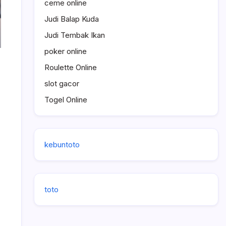
ceme online
Judi Balap Kuda
Judi Tembak Ikan
poker online
Roulette Online
slot gacor
Togel Online
kebuntoto
toto