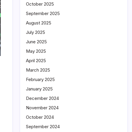
October 2025
September 2025
August 2025
July 2025
June 2025
May 2025
April 2025
March 2025
February 2025
January 2025
December 2024
November 2024
October 2024
September 2024