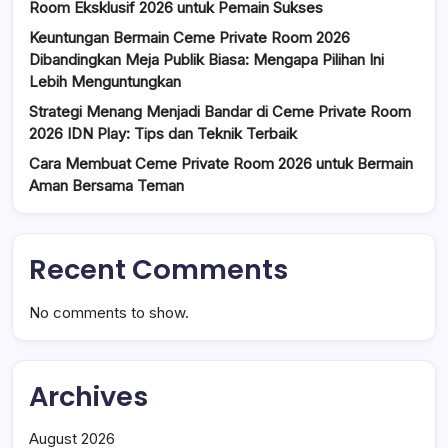
Room Eksklusif 2026 untuk Pemain Sukses
Keuntungan Bermain Ceme Private Room 2026
Dibandingkan Meja Publik Biasa: Mengapa Pilihan Ini
Lebih Menguntungkan
Strategi Menang Menjadi Bandar di Ceme Private Room
2026 IDN Play: Tips dan Teknik Terbaik
Cara Membuat Ceme Private Room 2026 untuk Bermain
Aman Bersama Teman
Recent Comments
No comments to show.
Archives
August 2026