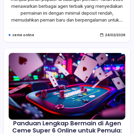
Terbaik
menawarkan berbagai agen terbaik yang menyediakan
2026
Dengan
permainan ini dengan minimal deposit rendah,
Minimal
memudahkan pemain baru dan berpengalaman untuk…
Deposit
Rendah
Yang
Menarik
ceme online
24/02/2026
Dan
Aman
Panduan Lengkap Bermain di Agen
Ceme Super 6 Online untuk Pemula: