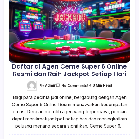
Daftar di Agen Ceme Super 6 Online
Resmi dan Raih Jackpot Setiap Hari
On
By
Admin
6 Min Read
No Comments
Daftar
Di
Bagi para pecinta judi online, bergabung dengan Agen
Agen
Ceme
Ceme Super 6 Online Resmi menawarkan kesempatan
Super
6
emas. Dengan memilih agen yang terpercaya, pemain
Online
Resmi
dapat menikmati jackpot setiap hari dan meningkatkan
Dan
peluang menang secara signifikan. Ceme Super 6…
Raih
Jackpot
Setiap
Hari