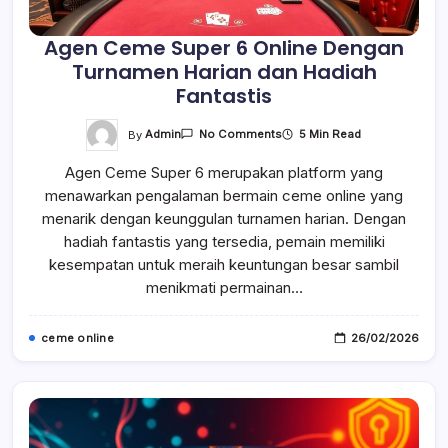
Agen Ceme Super 6 Online Dengan
Turnamen Harian dan Hadiah
Fantastis
On
By
Admin
5 Min Read
No Comments
Agen
Ceme
Agen Ceme Super 6 merupakan platform yang
Super
6
menawarkan pengalaman bermain ceme online yang
Online
Dengan
menarik dengan keunggulan turnamen harian. Dengan
Turnamen
Harian
hadiah fantastis yang tersedia, pemain memiliki
Dan
kesempatan untuk meraih keuntungan besar sambil
Hadiah
Fantastis
menikmati permainan…
ceme online
26/02/2026