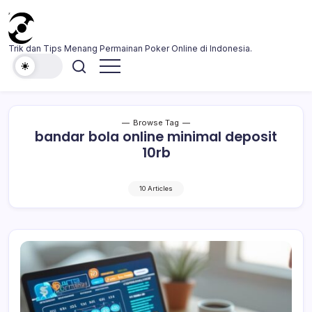
Skip
to
content
annazaradny
Trik dan Tips Menang Permainan Poker Online di Indonesia.
Browse Tag
bandar bola online minimal deposit
10rb
10 Articles