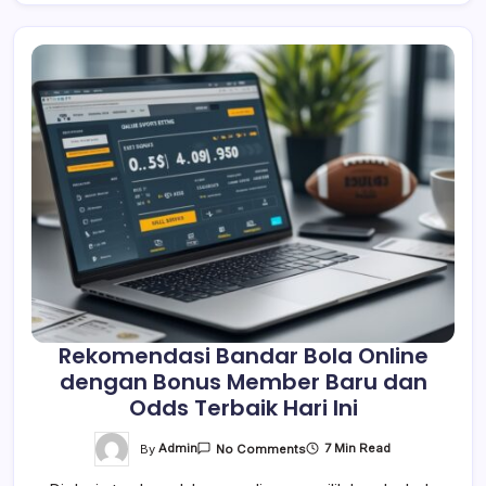
Rekomendasi Bandar Bola Online
dengan Bonus Member Baru dan
Odds Terbaik Hari Ini
On
By
Admin
7 Min Read
No Comments
Rekomendasi
Bandar