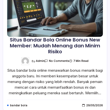
Situs Bandar Bola Online Bonus New
Member: Mudah Menang dan Minim
Risiko
On
By
Admin
7 Min Read
No Comments
Situs
Bandar
Situs bandar bola online menawarkan bonus menarik bagi
Bola
Online
anggota baru. Ini memberi kesempatan besar untuk
Bonus
New
menang dengan risiko yang lebih rendah. Banyak pemain
Member:
Mudah
mencari cara untuk memanfaatkan bonus ini dan
Menang
meningkatkan peluang mereka saat bertaruh. Memilih…
Dan
Minim
Risiko
bandar bola
29/05/2026