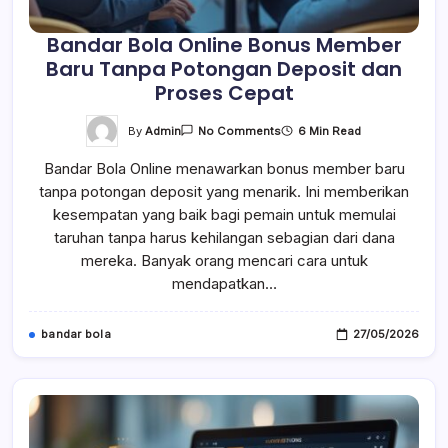
Bandar Bola Online Bonus Member
Baru Tanpa Potongan Deposit dan
Proses Cepat
On
By
Admin
6 Min Read
No Comments
Bandar
Bola
Bandar Bola Online menawarkan bonus member baru
Online
Bonus
tanpa potongan deposit yang menarik. Ini memberikan
Member
Baru
kesempatan yang baik bagi pemain untuk memulai
Tanpa
Potongan
taruhan tanpa harus kehilangan sebagian dari dana
Deposit
mereka. Banyak orang mencari cara untuk
Dan
Proses
mendapatkan…
Cepat
bandar bola
27/05/2026