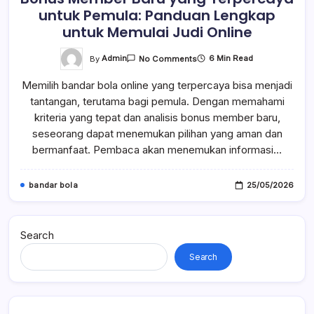
untuk Pemula: Panduan Lengkap
untuk Memulai Judi Online
On
By
Admin
6 Min Read
No Comments
Cara
Memilih
Memilih bandar bola online yang terpercaya bisa menjadi
Bandar
Bola
tantangan, terutama bagi pemula. Dengan memahami
Online
Bonus
kriteria yang tepat dan analisis bonus member baru,
Member
Baru
seseorang dapat menemukan pilihan yang aman dan
Yang
bermanfaat. Pembaca akan menemukan informasi…
Terpercaya
Untuk
Pemula:
Panduan
bandar bola
25/05/2026
Lengkap
Untuk
Memulai
Judi
Online
Search
Search