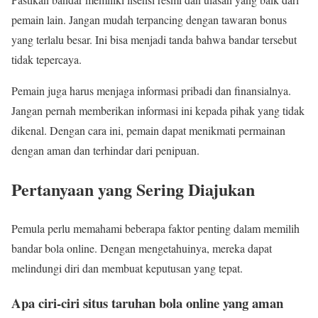
pemain lain. Jangan mudah terpancing dengan tawaran bonus
yang terlalu besar. Ini bisa menjadi tanda bahwa bandar tersebut
tidak tepercaya.
Pemain juga harus menjaga informasi pribadi dan finansialnya.
Jangan pernah memberikan informasi ini kepada pihak yang tidak
dikenal. Dengan cara ini, pemain dapat menikmati permainan
dengan aman dan terhindar dari penipuan.
Pertanyaan yang Sering Diajukan
Pemula perlu memahami beberapa faktor penting dalam memilih
bandar bola online. Dengan mengetahuinya, mereka dapat
melindungi diri dan membuat keputusan yang tepat.
Apa ciri-ciri situs taruhan bola online yang aman