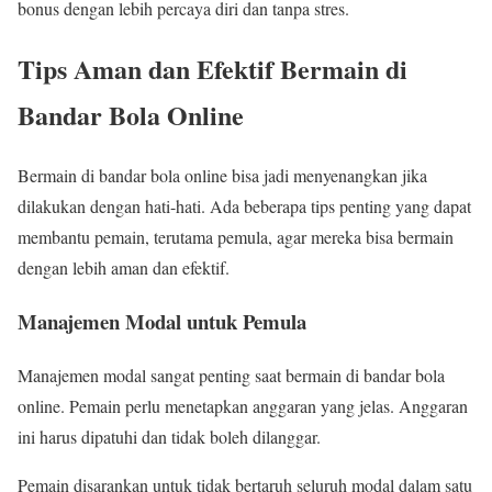
bonus dengan lebih percaya diri dan tanpa stres.
Tips Aman dan Efektif Bermain di
Bandar Bola Online
Bermain di bandar bola online bisa jadi menyenangkan jika
dilakukan dengan hati-hati. Ada beberapa tips penting yang dapat
membantu pemain, terutama pemula, agar mereka bisa bermain
dengan lebih aman dan efektif.
Manajemen Modal untuk Pemula
Manajemen modal sangat penting saat bermain di bandar bola
online. Pemain perlu menetapkan anggaran yang jelas. Anggaran
ini harus dipatuhi dan tidak boleh dilanggar.
Pemain disarankan untuk tidak bertaruh seluruh modal dalam satu