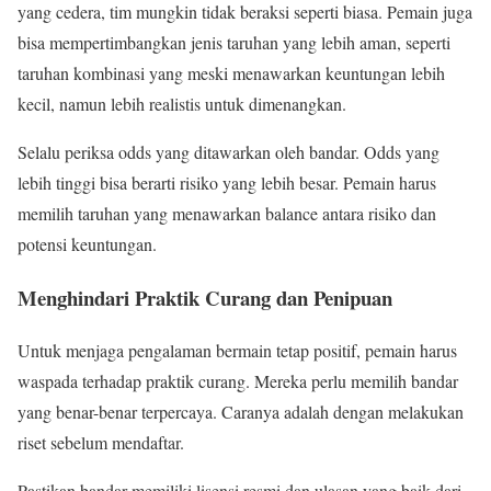
yang cedera, tim mungkin tidak beraksi seperti biasa. Pemain juga
bisa mempertimbangkan jenis taruhan yang lebih aman, seperti
taruhan kombinasi yang meski menawarkan keuntungan lebih
kecil, namun lebih realistis untuk dimenangkan.
Selalu periksa odds yang ditawarkan oleh bandar. Odds yang
lebih tinggi bisa berarti risiko yang lebih besar. Pemain harus
memilih taruhan yang menawarkan balance antara risiko dan
potensi keuntungan.
Menghindari Praktik Curang dan Penipuan
Untuk menjaga pengalaman bermain tetap positif, pemain harus
waspada terhadap praktik curang. Mereka perlu memilih bandar
yang benar-benar terpercaya. Caranya adalah dengan melakukan
riset sebelum mendaftar.
Pastikan bandar memiliki lisensi resmi dan ulasan yang baik dari