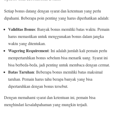
Setiap bonus datang dengan syarat dan ketentuan yang perlu
dipahami. Beberapa poin penting yang harus diperhatikan adalah:
Validitas Bonus
: Banyak bonus memiliki batas waktu. Pemain
harus memastikan untuk menggunakan bonus dalam jangka
waktu yang ditentukan.
Wagering Requirement
: Ini adalah jumlah kali pemain perlu
mempertaruhkan bonus sebelum bisa menarik uang. Syarat ini
bisa berbeda-beda, jadi penting untuk membaca dengan cermat.
Batas Taruhan
: Beberapa bonus memiliki batas maksimal
taruhan. Pemain harus tahu berapa banyak yang bisa
dipertaruhkan dengan bonus tersebut.
Dengan memahami syarat dan ketentuan ini, pemain bisa
menghindari kesalahpahaman yang mungkin terjadi.