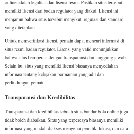
online adalah legalitas dan lisensi resmi. Pastikan situs tersebut
memiliki lisensi dari badan regulator yang diakui. Lisensi ini
menjamin bahwa situs tersebut mengikuti regulasi dan standard
yang ditetapkan.
Untuk memverifikasi lisensi, pemain dapat mencari informasi di
situs resmi badan regulator. Lisensi yang valid menunjukkan
bahwa situs beroperasi dengan transparansi dan tanggung jawab.
Selain itu, situs yang memiliki lisensi biasanya menyediakan
informasi tentang kebijakan permainan yang adil dan
perlindungan pemain.
Transparansi dan Kredibilitas
Transparansi dan kredibilitas sebuah situs bandar bola online juga
tidak boleh diabaikan. Situs yang terpercaya biasanya memiliki
informasi yang mudah diakses mengenai pemilik, lokasi, dan cara