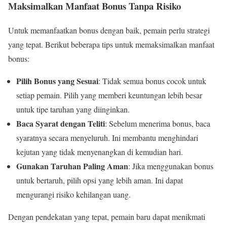
Maksimalkan Manfaat Bonus Tanpa Risiko
Untuk memanfaatkan bonus dengan baik, pemain perlu strategi
yang tepat. Berikut beberapa tips untuk memaksimalkan manfaat
bonus:
Pilih Bonus yang Sesuai
: Tidak semua bonus cocok untuk
setiap pemain. Pilih yang memberi keuntungan lebih besar
untuk tipe taruhan yang diinginkan.
Baca Syarat dengan Teliti
: Sebelum menerima bonus, baca
syaratnya secara menyeluruh. Ini membantu menghindari
kejutan yang tidak menyenangkan di kemudian hari.
Gunakan Taruhan Paling Aman
: Jika menggunakan bonus
untuk bertaruh, pilih opsi yang lebih aman. Ini dapat
mengurangi risiko kehilangan uang.
Dengan pendekatan yang tepat, pemain baru dapat menikmati