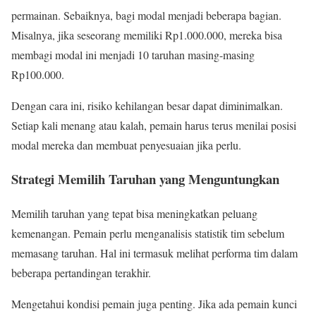
permainan. Sebaiknya, bagi modal menjadi beberapa bagian.
Misalnya, jika seseorang memiliki Rp1.000.000, mereka bisa
membagi modal ini menjadi 10 taruhan masing-masing
Rp100.000.
Dengan cara ini, risiko kehilangan besar dapat diminimalkan.
Setiap kali menang atau kalah, pemain harus terus menilai posisi
modal mereka dan membuat penyesuaian jika perlu.
Strategi Memilih Taruhan yang Menguntungkan
Memilih taruhan yang tepat bisa meningkatkan peluang
kemenangan. Pemain perlu menganalisis statistik tim sebelum
memasang taruhan. Hal ini termasuk melihat performa tim dalam
beberapa pertandingan terakhir.
Mengetahui kondisi pemain juga penting. Jika ada pemain kunci