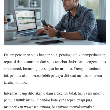
Dalam pencarian situs bandar bola, penting untuk memperhatikan
reputasi dan keamanan dari situs tersebut. Informasi mengenai tips
aman untuk bermain juga sangat bermanfaat. Dengan panduan
ini, pemula akan merasa lebih percaya diri saat memasuki arena
taruhan online.
Informasi yang diberikan dalam artikel ini tidak hanya membantu
pemula untuk memilih bandar bola yang tepat, tetapi juga
memberikan wawasan tentang bagaimana memaksimalkan