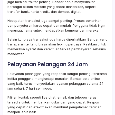
juga menjadi faktor penting. Bandar harus menyediakan
berbagai pilihan metode yang dapat diandalkan, seperti
transfer bank, kartu kredit, dan dompet digital.
Kecepatan transaksi juga sangat penting. Proses penarikan
dan penyetoran harus cepat dan mudah. Pengguna tidak ingin
menunggu lama untuk mendapatkan kemenangan mereka.
Selain itu, biaya transaksi juga harus diperhatikan. Bandar yang
transparan tentang biaya akan lebih dipercaya. Pastikan untuk
memeriksa syarat dan ketentuan terkait pembayaran sebelum
mendaftar.
Pelayanan Pelanggan 24 Jam
Pelayanan pelanggan yang responsif sangat penting, terutama
ketika pengguna menghadapi masalah. Bandar bola online
yang baik harus menyediakan layanan pelanggan selama 24
jam sehari, 7 hari seminggu.
Pilihan kontak seperti live chat, email, dan telepon harus
tersedia untuk memberikan dukungan yang cepat. Respon
yang cepat dan efektif akan membuat pengalaman taruhan
menjadi lebih baik.