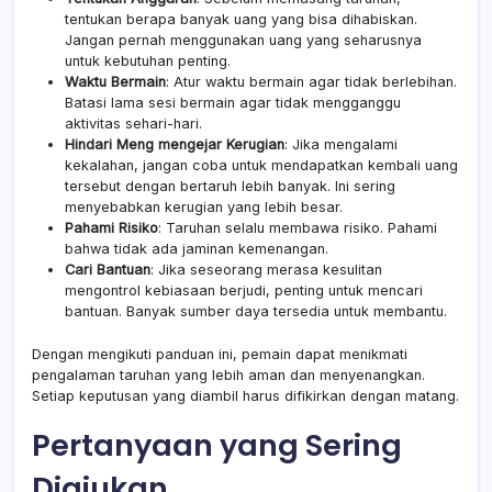
tentukan berapa banyak uang yang bisa dihabiskan.
Jangan pernah menggunakan uang yang seharusnya
untuk kebutuhan penting.
Waktu Bermain
: Atur waktu bermain agar tidak berlebihan.
Batasi lama sesi bermain agar tidak mengganggu
aktivitas sehari-hari.
Hindari Meng mengejar Kerugian
: Jika mengalami
kekalahan, jangan coba untuk mendapatkan kembali uang
tersebut dengan bertaruh lebih banyak. Ini sering
menyebabkan kerugian yang lebih besar.
Pahami Risiko
: Taruhan selalu membawa risiko. Pahami
bahwa tidak ada jaminan kemenangan.
Cari Bantuan
: Jika seseorang merasa kesulitan
mengontrol kebiasaan berjudi, penting untuk mencari
bantuan. Banyak sumber daya tersedia untuk membantu.
Dengan mengikuti panduan ini, pemain dapat menikmati
pengalaman taruhan yang lebih aman dan menyenangkan.
Setiap keputusan yang diambil harus difikirkan dengan matang.
Pertanyaan yang Sering
Diajukan