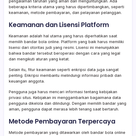
pengalaman taruhan yang aman dan menguntungkan. Ada
beberapa kriteria utama yang harus dipertimbangkan, seperti
keamanan, metode pembayaran, dan pelayanan pelanggan.
Keamanan dan Lisensi Platform
Keamanan adalah hal utama yang harus diperhatikan saat
memilih bandar bola online. Platform yang baik harus memiliki
lisensi dari otoritas judi yang resmi. Lisensi ini menunjukkan
bahwa bandar tersebut beroperasi dengan cara yang legal
dan mengikuti aturan yang ketat.
Selain itu, fitur keamanan seperti enkripsi data juga sangat
penting. Enkripsi membantu melindungi informasi pribadi dan
keuangan anggota.
Pengguna juga harus mencari informasi tentang kebijakan
privasi situs. Kebijakan ini menggambarkan bagaimana data
pengguna dikelola dan dilindungi. Dengan memilih bandar yang
aman, pengguna dapat merasa lebih tenang saat bertaruh.
Metode Pembayaran Terpercaya
Metode pembayaran yang ditawarkan oleh bandar bola online