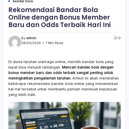
bandar bola
Rekomendasi Bandar Bola
Online dengan Bonus Member
Baru dan Odds Terbaik Hari Ini
By
admin
0
28/05/2026
7 Min Read
Di dunia taruhan olahraga online, memilih bandar bola yang
tepat bisa menjadi tantangan.
Mencari bandar bola dengan
bonus member baru dan odds terbaik sangat penting untuk
meningkatkan pengalaman taruhan.
Artikel ini akan membahas
beberapa rekomendasi bandar bola online yang menawarkan
hal-hal tersebut untuk membantu pemain membuat keputusan
yang lebih baik.