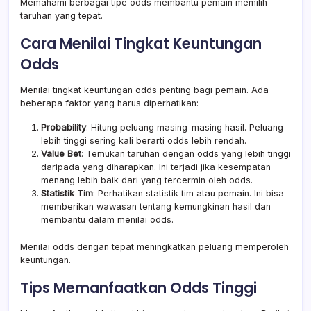
Memahami berbagai tipe odds membantu pemain memilih
taruhan yang tepat.
Cara Menilai Tingkat Keuntungan
Odds
Menilai tingkat keuntungan odds penting bagi pemain. Ada
beberapa faktor yang harus diperhatikan:
Probability
: Hitung peluang masing-masing hasil. Peluang
lebih tinggi sering kali berarti odds lebih rendah.
Value Bet
: Temukan taruhan dengan odds yang lebih tinggi
daripada yang diharapkan. Ini terjadi jika kesempatan
menang lebih baik dari yang tercermin oleh odds.
Statistik Tim
: Perhatikan statistik tim atau pemain. Ini bisa
memberikan wawasan tentang kemungkinan hasil dan
membantu dalam menilai odds.
Menilai odds dengan tepat meningkatkan peluang memperoleh
keuntungan.
Tips Memanfaatkan Odds Tinggi