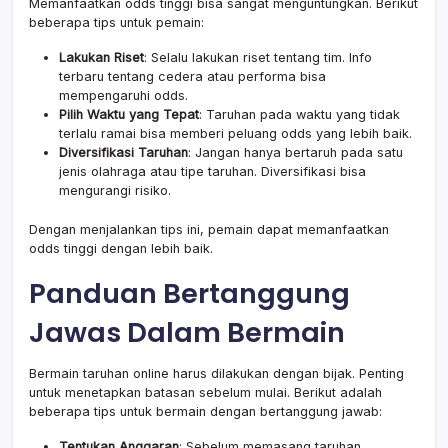
Memanfaatkan odds tinggi bisa sangat menguntungkan. Berikut
beberapa tips untuk pemain:
Lakukan Riset
: Selalu lakukan riset tentang tim. Info
terbaru tentang cedera atau performa bisa
mempengaruhi odds.
Pilih Waktu yang Tepat
: Taruhan pada waktu yang tidak
terlalu ramai bisa memberi peluang odds yang lebih baik.
Diversifikasi Taruhan
: Jangan hanya bertaruh pada satu
jenis olahraga atau tipe taruhan. Diversifikasi bisa
mengurangi risiko.
Dengan menjalankan tips ini, pemain dapat memanfaatkan
odds tinggi dengan lebih baik.
Panduan Bertanggung
Jawas Dalam Bermain
Bermain taruhan online harus dilakukan dengan bijak. Penting
untuk menetapkan batasan sebelum mulai. Berikut adalah
beberapa tips untuk bermain dengan bertanggung jawab:
Tentukan Anggaran
: Sebelum memasang taruhan,