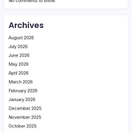
No comments to show.
Archives
August 2026
July 2026
June 2026
May 2026
April 2026
March 2026
February 2026
January 2026
December 2025
November 2025
October 2025