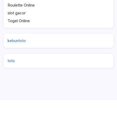
Roulette Online
slot gacor
Togel Online
kebuntoto
toto