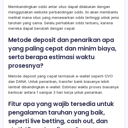
Membandingkan odds antar situs dapat dilakukan dengan
menggunakan website perbandingan odds. Ini akan membantu
melihat mana situs yang menawarkan odds tertinggi untuk jenis
taruhan yang sama. Selalu perhatikan odds terbaru, karena
mereka dapat berubah dengan cepat.
Metode deposit dan penarikan apa
yang paling cepat dan minim biaya,
serta berapa estimasi waktu
prosesnya?
Metode deposit yang cepat termasuk e-wallet seperti OVO
dan DANA. Untuk penarikan, transfer bank biasanya lebih
lambat dibandingkan e-wallet. Estimasi waktu proses biasanya
berkisar antara 1 sampai 3 hari kerja untuk penarikan.
Fitur apa yang wajib tersedia untuk
pengalaman taruhan yang baik,
seperti live betting, cash out, dan