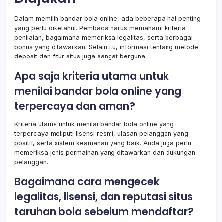
Dalam memilih bandar bola online, ada beberapa hal penting
yang perlu diketahui. Pembaca harus memahami kriteria
penilaian, bagaimana memeriksa legalitas, serta berbagai
bonus yang ditawarkan. Selain itu, informasi tentang metode
deposit dan fitur situs juga sangat berguna.
Apa saja kriteria utama untuk
menilai bandar bola online yang
terpercaya dan aman?
Kriteria utama untuk menilai bandar bola online yang
terpercaya meliputi lisensi resmi, ulasan pelanggan yang
positif, serta sistem keamanan yang baik. Anda juga perlu
memeriksa jenis permainan yang ditawarkan dan dukungan
pelanggan.
Bagaimana cara mengecek
legalitas, lisensi, dan reputasi situs
taruhan bola sebelum mendaftar?