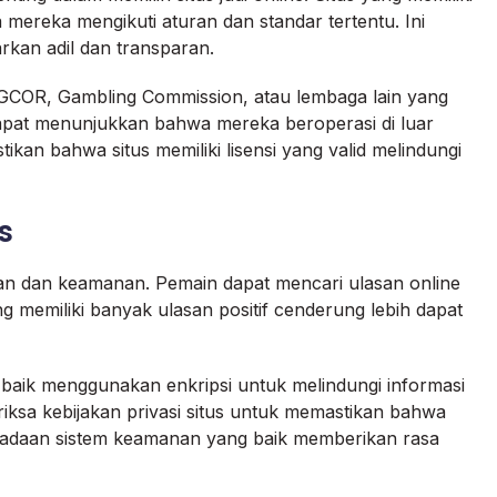
 mereka mengikuti aturan dan standar tertentu. Ini
kan adil dan transparan.
PAGCOR, Gambling Commission, atau lembaga lain yang
i dapat menunjukkan bahwa mereka beroperasi di luar
kan bahwa situs memiliki lisensi yang valid melindungi
s
alan dan keamanan. Pemain dapat mencari ulasan online
g memiliki banyak ulasan positif cenderung lebih dapat
 baik menggunakan enkripsi untuk melindungi informasi
ksa kebijakan privasi situs untuk memastikan bahwa
eradaan sistem keamanan yang baik memberikan rasa