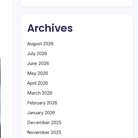
Archives
August 2026
July 2026
June 2026
May 2026
April 2026
March 2026
February 2026
January 2026
December 2025
November 2025