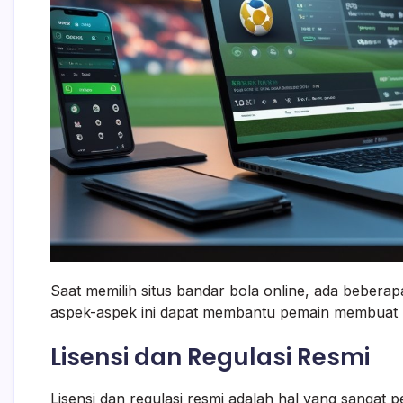
Saat memilih situs bandar bola online, ada bebera
aspek-aspek ini dapat membantu pemain membuat pi
Lisensi dan Regulasi Resmi
Lisensi dan regulasi resmi adalah hal yang sangat pe