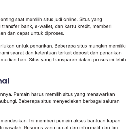
ting saat memilih situs judi online. Situs yang
ransfer bank, e-wallet, dan kartu kredit, memberi
an dan cepat untuk diproses.
lukan untuk penarikan. Beberapa situs mungkin memiliki
mi syarat dan ketentuan terkait deposit dan penarikan
dian hari. Situs yang transparan dalam proses ini lebih
nal
ainnya. Pemain harus memilih situs yang menawarkan
ubungi. Beberapa situs menyediakan berbagai saluran
komendasikan. Ini memberi pemain akses bantuan kapan
 masalah. Respons yang cepat dan informatif dari tim