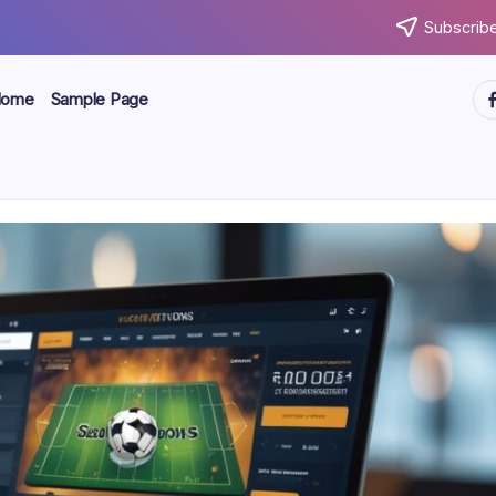
Subscribe
ht
ome
Sample Page