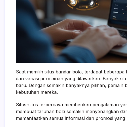
Saat memilih situs bandar bola, terdapat beberapa 
dan variasi permainan yang ditawarkan. Banyak s
baru. Dengan semakin banyaknya pilihan, pemain bi
kebutuhan mereka.
Situs-situs terpercaya memberikan pengalaman ya
membuat taruhan bola semakin menyenangkan dan
memanfaatkan semua informasi dan promosi yang a