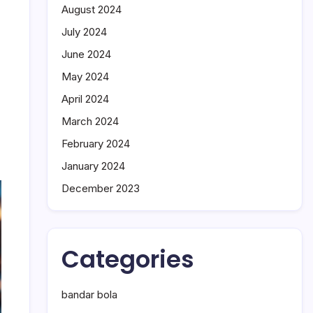
August 2024
July 2024
June 2024
May 2024
April 2024
March 2024
February 2024
January 2024
December 2023
Categories
bandar bola