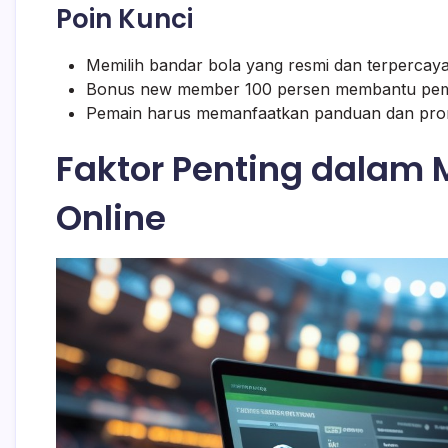
Poin Kunci
Memilih bandar bola yang resmi dan terpercaya
Bonus new member 100 persen membantu pema
Pemain harus memanfaatkan panduan dan promo
Faktor Penting dalam 
Online