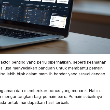
faktor penting yang perlu diperhatikan, seperti keamanan
itus juga menyediakan panduan untuk membantu pemain
sa lebih bijak dalam memilih bandar yang sesuai dengan
ng aman dan memberikan bonus yang menarik. Hal ini
 menguntungkan bagi pemain baru. Pemain sebaiknya
da untuk mendapatkan hasil terbaik.