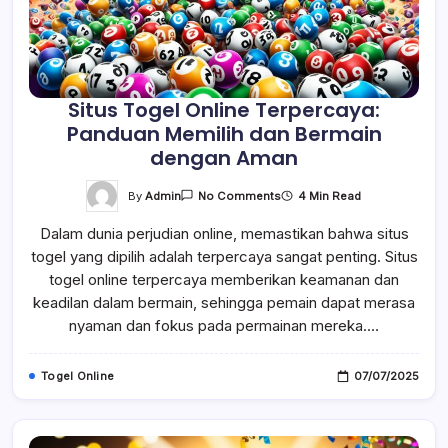
Situs Togel Online Terpercaya:
Panduan Memilih dan Bermain
dengan Aman
On
By
Admin
4 Min Read
No Comments
Situs
Togel
Dalam dunia perjudian online, memastikan bahwa situs
Online
Terpercaya:
togel yang dipilih adalah terpercaya sangat penting. Situs
Panduan
Memilih
togel online terpercaya memberikan keamanan dan
Dan
Bermain
keadilan dalam bermain, sehingga pemain dapat merasa
Dengan
nyaman dan fokus pada permainan mereka.…
Aman
Togel Online
07/07/2025