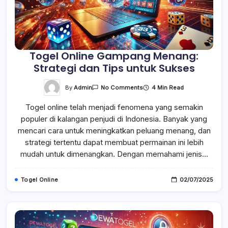
Togel Online Gampang Menang:
Strategi dan Tips untuk Sukses
On
By
Admin
4 Min Read
No Comments
Togel
Online
Togel online telah menjadi fenomena yang semakin
Gampang
Menang:
populer di kalangan penjudi di Indonesia. Banyak yang
Strategi
Dan
mencari cara untuk meningkatkan peluang menang, dan
Tips
Untuk
strategi tertentu dapat membuat permainan ini lebih
Sukses
mudah untuk dimenangkan. Dengan memahami jenis…
Togel Online
02/07/2025