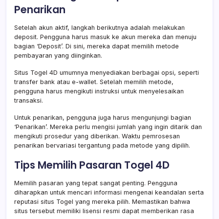
Penarikan
Setelah akun aktif, langkah berikutnya adalah melakukan
deposit. Pengguna harus masuk ke akun mereka dan menuju
bagian ‘Deposit’. Di sini, mereka dapat memilih metode
pembayaran yang diinginkan.
Situs Togel 4D umumnya menyediakan berbagai opsi, seperti
transfer bank atau e-wallet. Setelah memilih metode,
pengguna harus mengikuti instruksi untuk menyelesaikan
transaksi.
Untuk penarikan, pengguna juga harus mengunjungi bagian
‘Penarikan’. Mereka perlu mengisi jumlah yang ingin ditarik dan
mengikuti prosedur yang diberikan. Waktu pemrosesan
penarikan bervariasi tergantung pada metode yang dipilih.
Tips Memilih Pasaran Togel 4D
Memilih pasaran yang tepat sangat penting. Pengguna
diharapkan untuk mencari informasi mengenai keandalan serta
reputasi situs Togel yang mereka pilih. Memastikan bahwa
situs tersebut memiliki lisensi resmi dapat memberikan rasa