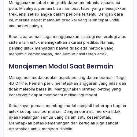
Menggunakan tabel dan grafik dapat membantu visualisasi
pola. Misalnya, pemain bisa membuat tabel yang menunjukkan
frekuensi setiap angka dalam periode tertentu. Dengan cara
ini, mereka dapat membuat prediksi yang lebih tepat untuk
undian berikutnya.
Beberapa pemain juga menggunakan strategi numerologi atau
sistem lain untuk meningkatkan akurasi prediksi. Namun,
penting untuk menyadari bahwa tidak ada metode yang
menjamin kemenangan, dan semua hasil tetap acak.
Manajemen Modal Saat Bermain
Manajemen modal adalah aspek penting dalam bermain Togel
4D Online. Pemain perlu menetapkan anggaran yang jelas dan
tidak melebihi batas itu. Menggunakan strategi betting yang
konservatif dapat membantu melindungi modal.
Sebaiknya, pemain membagi modal menjadi beberapa bagian
untuk setiap sesi permainan. Dengan cara ini, mereka tidak
akan kehilangan semua uang dalam satu kesempatan.
Menetapkan batas kemenangan dan kerugian juga sangat
disarankan untuk menjaga disiplin.