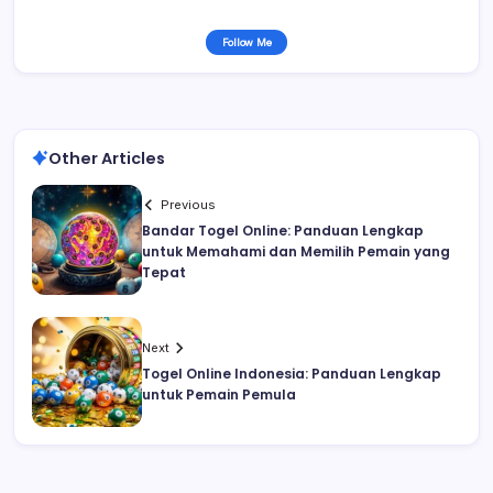
Follow Me
Other Articles
Previous
Bandar Togel Online: Panduan Lengkap
untuk Memahami dan Memilih Pemain yang
Tepat
Next
Togel Online Indonesia: Panduan Lengkap
untuk Pemain Pemula