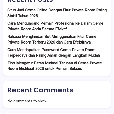
Situs Judi Ceme Online Dengan Fitur Private Room Paling
Stabil Tahun 2026
Cara Mengundang Pemain Profesional ke Dalam Ceme
Private Room Anda Secara Efektif
Rahasia Menghindari Bot Menggunakan Fitur Ceme
Private Room Terbaru 2026 dan Cara Efektifnya
Cara Mendapatkan Password Ceme Private Room
Terpercaya dan Paling Aman dengan Langkah Mudah
Tips Mengatur Batas Minimal Taruhan di Ceme Private
Room Eksklusif 2026 untuk Pemain Sukses
Recent Comments
No comments to show.