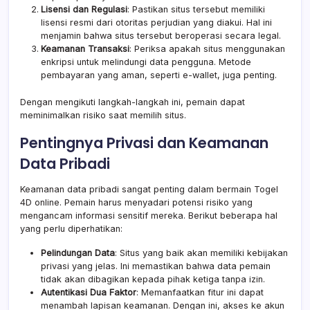
Lisensi dan Regulasi
: Pastikan situs tersebut memiliki
lisensi resmi dari otoritas perjudian yang diakui. Hal ini
menjamin bahwa situs tersebut beroperasi secara legal.
Keamanan Transaksi
: Periksa apakah situs menggunakan
enkripsi untuk melindungi data pengguna. Metode
pembayaran yang aman, seperti e-wallet, juga penting.
Dengan mengikuti langkah-langkah ini, pemain dapat
meminimalkan risiko saat memilih situs.
Pentingnya Privasi dan Keamanan
Data Pribadi
Keamanan data pribadi sangat penting dalam bermain Togel
4D online. Pemain harus menyadari potensi risiko yang
mengancam informasi sensitif mereka. Berikut beberapa hal
yang perlu diperhatikan:
Pelindungan Data
: Situs yang baik akan memiliki kebijakan
privasi yang jelas. Ini memastikan bahwa data pemain
tidak akan dibagikan kepada pihak ketiga tanpa izin.
Autentikasi Dua Faktor
: Memanfaatkan fitur ini dapat
menambah lapisan keamanan. Dengan ini, akses ke akun