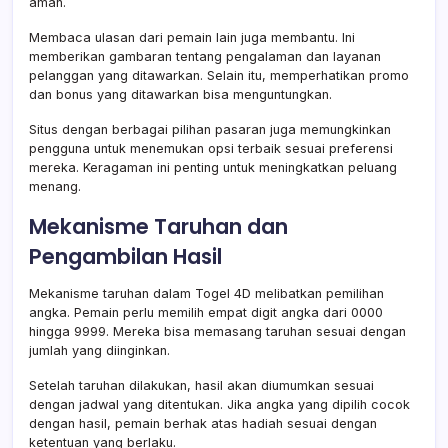
aman.
Membaca ulasan dari pemain lain juga membantu. Ini
memberikan gambaran tentang pengalaman dan layanan
pelanggan yang ditawarkan. Selain itu, memperhatikan promo
dan bonus yang ditawarkan bisa menguntungkan.
Situs dengan berbagai pilihan pasaran juga memungkinkan
pengguna untuk menemukan opsi terbaik sesuai preferensi
mereka. Keragaman ini penting untuk meningkatkan peluang
menang.
Mekanisme Taruhan dan
Pengambilan Hasil
Mekanisme taruhan dalam Togel 4D melibatkan pemilihan
angka. Pemain perlu memilih empat digit angka dari 0000
hingga 9999. Mereka bisa memasang taruhan sesuai dengan
jumlah yang diinginkan.
Setelah taruhan dilakukan, hasil akan diumumkan sesuai
dengan jadwal yang ditentukan. Jika angka yang dipilih cocok
dengan hasil, pemain berhak atas hadiah sesuai dengan
ketentuan yang berlaku.