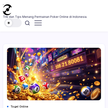
Skip
to
content
annazaradny
Trik dan Tips Menang Permainan Poker Online di Indonesia.
Togel Online