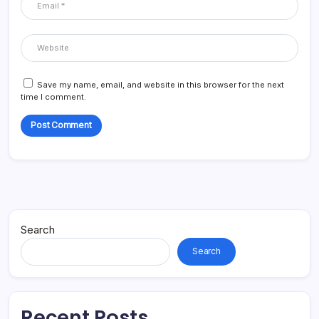
Save my name, email, and website in this browser for the next
time I comment.
Search
Search
Recent Posts