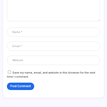
Save my name, email, and website in this browser for the next
time I comment.