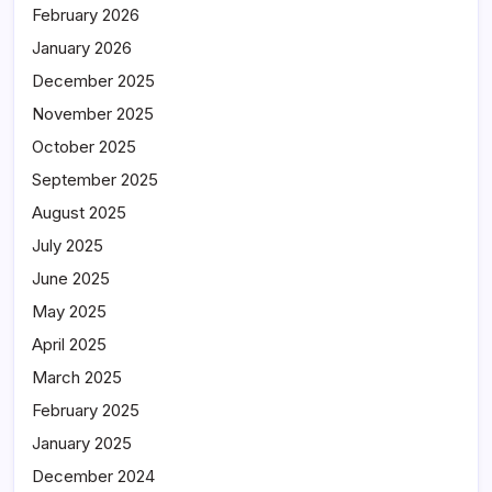
February 2026
January 2026
December 2025
November 2025
October 2025
September 2025
August 2025
July 2025
June 2025
May 2025
April 2025
March 2025
February 2025
January 2025
December 2024