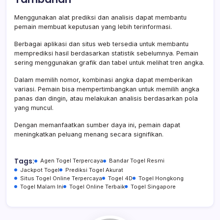
Menggunakan alat prediksi dan analisis dapat membantu
pemain membuat keputusan yang lebih terinformasi.
Berbagai aplikasi dan situs web tersedia untuk membantu
memprediksi hasil berdasarkan statistik sebelumnya. Pemain
sering menggunakan grafik dan tabel untuk melihat tren angka.
Dalam memilih nomor, kombinasi angka dapat memberikan
variasi. Pemain bisa mempertimbangkan untuk memilih angka
panas dan dingin, atau melakukan analisis berdasarkan pola
yang muncul.
Dengan memanfaatkan sumber daya ini, pemain dapat
meningkatkan peluang menang secara signifikan.
Tags:
Agen Togel Terpercaya
Bandar Togel Resmi
Jackpot Togel
Prediksi Togel Akurat
Situs Togel Online Terpercaya
Togel 4D
Togel Hongkong
Togel Malam Ini
Togel Online Terbaik
Togel Singapore