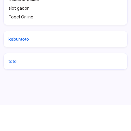
slot gacor
Togel Online
kebuntoto
toto