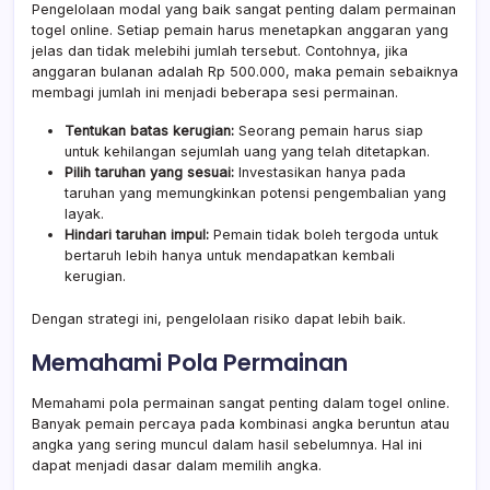
Pengelolaan modal yang baik sangat penting dalam permainan
togel online. Setiap pemain harus menetapkan anggaran yang
jelas dan tidak melebihi jumlah tersebut. Contohnya, jika
anggaran bulanan adalah Rp 500.000, maka pemain sebaiknya
membagi jumlah ini menjadi beberapa sesi permainan.
Tentukan batas kerugian:
Seorang pemain harus siap
untuk kehilangan sejumlah uang yang telah ditetapkan.
Pilih taruhan yang sesuai:
Investasikan hanya pada
taruhan yang memungkinkan potensi pengembalian yang
layak.
Hindari taruhan impul:
Pemain tidak boleh tergoda untuk
bertaruh lebih hanya untuk mendapatkan kembali
kerugian.
Dengan strategi ini, pengelolaan risiko dapat lebih baik.
Memahami Pola Permainan
Memahami pola permainan sangat penting dalam togel online.
Banyak pemain percaya pada kombinasi angka beruntun atau
angka yang sering muncul dalam hasil sebelumnya. Hal ini
dapat menjadi dasar dalam memilih angka.