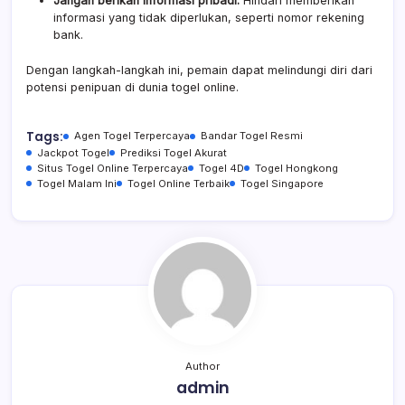
Jangan berikan informasi pribadi:
Hindari memberikan
informasi yang tidak diperlukan, seperti nomor rekening
bank.
Dengan langkah-langkah ini, pemain dapat melindungi diri dari
potensi penipuan di dunia togel online.
Tags:
Agen Togel Terpercaya
Bandar Togel Resmi
Jackpot Togel
Prediksi Togel Akurat
Situs Togel Online Terpercaya
Togel 4D
Togel Hongkong
Togel Malam Ini
Togel Online Terbaik
Togel Singapore
Author
admin