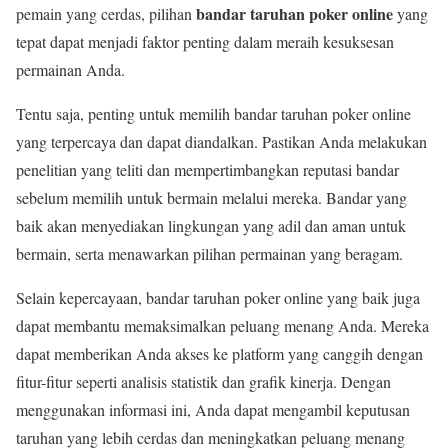
bandar taruhan poker online
pemain yang cerdas, pilihan
yang
tepat dapat menjadi faktor penting dalam meraih kesuksesan
permainan Anda.
Tentu saja, penting untuk memilih bandar taruhan poker online
yang terpercaya dan dapat diandalkan. Pastikan Anda melakukan
penelitian yang teliti dan mempertimbangkan reputasi bandar
sebelum memilih untuk bermain melalui mereka. Bandar yang
baik akan menyediakan lingkungan yang adil dan aman untuk
bermain, serta menawarkan pilihan permainan yang beragam.
Selain kepercayaan, bandar taruhan poker online yang baik juga
dapat membantu memaksimalkan peluang menang Anda. Mereka
dapat memberikan Anda akses ke platform yang canggih dengan
fitur-fitur seperti analisis statistik dan grafik kinerja. Dengan
menggunakan informasi ini, Anda dapat mengambil keputusan
taruhan yang lebih cerdas dan meningkatkan peluang menang