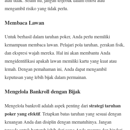
atau tidak. Selain itu, jangan terjebak dalam emosi atau
mengambil risiko yang tidak perlu.
Membaca Lawan
Untuk berhasil dalam taruhan poker, Anda perlu memiliki
kemampuan membaca lawan. Pelajari pola taruhan, gerakan fisik,
dan ekspresi wajah mereka. Hal ini akan membantu Anda
mengidentifikasi apakah lawan memiliki kartu yang kuat atau
lemah. Dengan pemahaman ini, Anda dapat mengambil
keputusan yang lebih bijak dalam permainan.
Mengelola Bankroll dengan Bijak
strategi taruhan
Mengelola bankroll adalah aspek penting dari
poker yang efektif
. Tetapkan batas taruhan yang sesuai dengan
keuangan Anda dan disiplin dengan mematuhinya. Jangan
tergoda untuk bertaruh lebih dari yang Anda mampu dan hindari