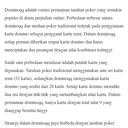
Dominoqq adalah variasi permainan taruhan poker yang semakin
populer di dunia perjudian online. Perbedaan terbesar antara
dominoqq dan taruhan poker tradisional terletak pada penggunaan
kartu domino sebagai pengganti kartu remi. Dalam dominoqq,
setiap pemain diberikan empat kartu domino dan harus
menciptakan dua pasangan dengan nilai kombinasi tertinggi.
Salah satu perbedaan mendasar adalah jumlah kartu yang
digunakan. Taruhan poker tradisional menggunakan satu set kartu
remi (52 kartu), sedangkan dominoqq menggunakan kartu
domino yang terdiri dari 28 kartu. Setiap kartu domino memiliki
dua sisi dengan titik-titik yang melambangkan nilai kartu. Dalam
permainan dominoqq, hanya kartu dengan total nilai 9 yang
dianggap bernilai tinggi.
Strategi dalam dominoqq juga berbeda dengan taruhan poker