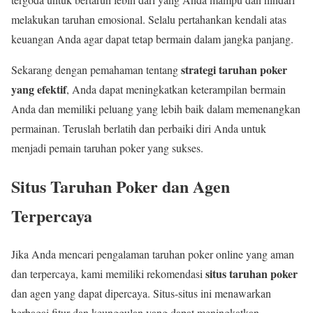
melakukan taruhan emosional. Selalu pertahankan kendali atas
keuangan Anda agar dapat tetap bermain dalam jangka panjang.
strategi taruhan poker
Sekarang dengan pemahaman tentang
yang efektif
, Anda dapat meningkatkan keterampilan bermain
Anda dan memiliki peluang yang lebih baik dalam memenangkan
permainan. Teruslah berlatih dan perbaiki diri Anda untuk
menjadi pemain taruhan poker yang sukses.
Situs Taruhan Poker dan Agen
Terpercaya
Jika Anda mencari pengalaman taruhan poker online yang aman
situs taruhan poker
dan terpercaya, kami memiliki rekomendasi
dan agen yang dapat dipercaya. Situs-situs ini menawarkan
berbagai fitur dan keunggulan yang dapat meningkatkan