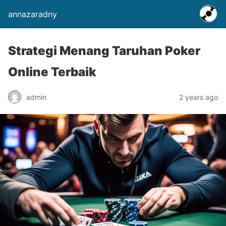
annazaradny
Strategi Menang Taruhan Poker
Online Terbaik
admin
2 years ago