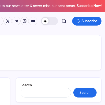
 to our newsletter & never miss our best posts.
Subscribe Now!
tps://www.facebook.com/
https://twitter.com/
https://t.me/
https://www.instagram.com/
https://youtube.com/
Subscribe
Search
Search