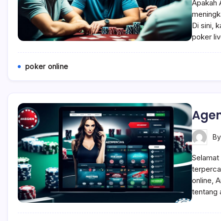
Apakah A
meningka
Di sini,
poker li
poker online
Agen
B
Selamat 
terperca
online, 
tentang 