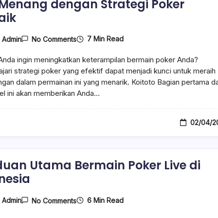
 Menang dengan Strategi Poker
aik
On
7 Min Read
y
Admin
No Comments
Kiat
Menang
nda ingin meningkatkan keterampilan bermain poker Anda?
Dengan
Strategi
ari strategi poker yang efektif dapat menjadi kunci untuk meraih
Poker
an dalam permainan ini yang menarik. Koitoto Bagian pertama da
Terbaik
ikel ini akan memberikan Anda…
02/04/2
uan Utama Bermain Poker Live di
nesia
On
6 Min Read
y
Admin
No Comments
Panduan
Utama