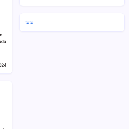
toto
an
ada
024