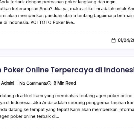
nda tertarik dengan permainan poker langsung dan ingin
Bermain
Poker
tkan keterampilan Anda? Jika ya, maka artikel ini adalah untuk An
Live
 kami akan memberikan panduan utama tentang bagaimana bermain
Di
ve di Indonesia. KOI TOTO Poker live…
Indonesia
01/04/2
 Poker Online Terpercaya di Indones
On
8 Min Read
y
Admin
No Comments
Agen
Poker
datang di artikel kami yang membahas tentang agen poker online
Online
Terpercaya
ya di Indonesia. Jika Anda adalah seorang penggemar taruhan kar
Di
Anda datang ke tempat yang tepat! Kami akan memberikan informa
Indonesia
agen poker online terbaik di…