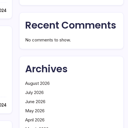
024
Recent Comments
No comments to show.
Archives
August 2026
July 2026
June 2026
024
May 2026
April 2026