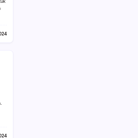
tuk
m
024
.
024