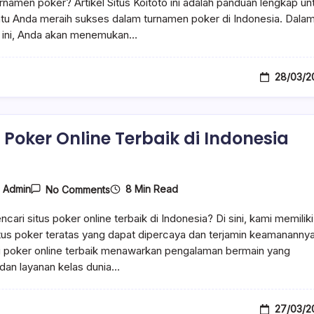
Poker
rnamen poker? Artikel Situs Koitoto ini adalah panduan lengkap un
Di
u Anda meraih sukses dalam turnamen poker di Indonesia. Dala
Indonesia
 ini, Anda akan menemukan…
28/03/2
s Poker Online Terbaik di Indonesia
On
8 Min Read
y
Admin
No Comments
Situs
Poker
cari situs poker online terbaik di Indonesia? Di sini, kami memiliki
Online
Terbaik
itus poker teratas yang dapat dipercaya dan terjamin keamanannya
Di
di poker online terbaik menawarkan pengalaman bermain yang
Indonesia
dan layanan kelas dunia…
2023
27/03/2