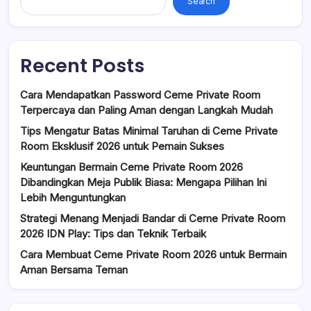
Search
Recent Posts
Cara Mendapatkan Password Ceme Private Room
Terpercaya dan Paling Aman dengan Langkah Mudah
Tips Mengatur Batas Minimal Taruhan di Ceme Private
Room Eksklusif 2026 untuk Pemain Sukses
Keuntungan Bermain Ceme Private Room 2026
Dibandingkan Meja Publik Biasa: Mengapa Pilihan Ini
Lebih Menguntungkan
Strategi Menang Menjadi Bandar di Ceme Private Room
2026 IDN Play: Tips dan Teknik Terbaik
Cara Membuat Ceme Private Room 2026 untuk Bermain
Aman Bersama Teman