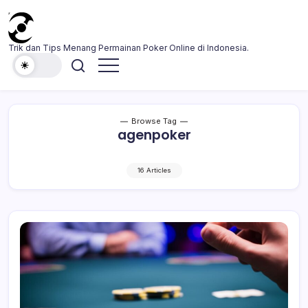
Skip
to
content
annazaradny
Trik dan Tips Menang Permainan Poker Online di Indonesia.
Browse Tag
agenpoker
16 Articles