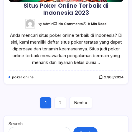
Situs Poker Online Terbaik di
Indonesia 2023
On
By
Admin
8 Min Read
No Comments
Situs
Poker
Anda mencari situs poker online terbaik di Indonesia? Di
Online
Terbaik
sini, kami memiliki daftar situs poker teratas yang dapat
Di
Indonesia
dipercaya dan terjamin keamanannya. Situs judi poker
2023
online terbaik menawarkan pengalaman bermain yang
menarik dan layanan kelas dunia…
poker online
27/03/2024
1
2
Next »
Search