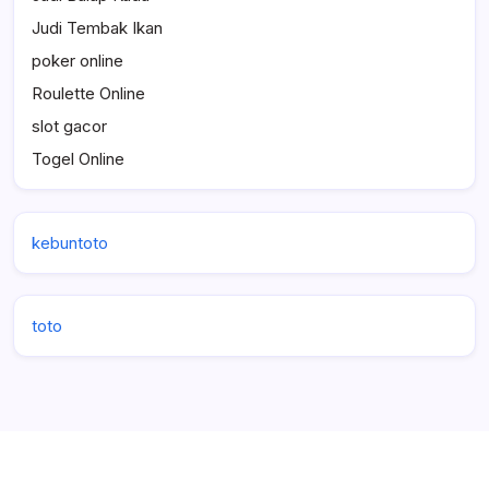
Judi Tembak Ikan
poker online
Roulette Online
slot gacor
Togel Online
kebuntoto
toto