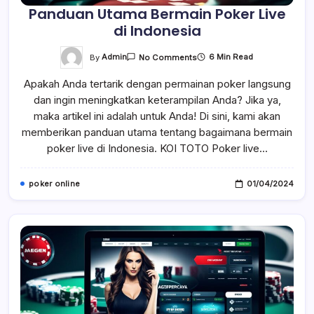
Panduan Utama Bermain Poker Live
di Indonesia
On
By
Admin
6 Min Read
No Comments
Panduan
Utama
Apakah Anda tertarik dengan permainan poker langsung
Bermain
Poker
dan ingin meningkatkan keterampilan Anda? Jika ya,
Live
Di
maka artikel ini adalah untuk Anda! Di sini, kami akan
Indonesia
memberikan panduan utama tentang bagaimana bermain
poker live di Indonesia. KOI TOTO Poker live…
poker online
01/04/2024