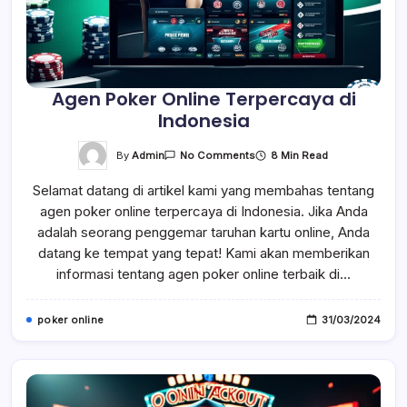
Agen Poker Online Terpercaya di
Indonesia
On
By
Admin
8 Min Read
No Comments
Agen
Poker
Selamat datang di artikel kami yang membahas tentang
Online
Terpercaya
agen poker online terpercaya di Indonesia. Jika Anda
Di
Indonesia
adalah seorang penggemar taruhan kartu online, Anda
datang ke tempat yang tepat! Kami akan memberikan
informasi tentang agen poker online terbaik di…
poker online
31/03/2024