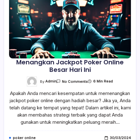
Menangkan Jackpot Poker Online
Besar Hari Ini
On
By
Admin
6 Min Read
No Comments
Menangkan
Jackpot
Apakah Anda mencari kesempatan untuk memenangkan
Poker
Online
jackpot poker online dengan hadiah besar? Jika ya, Anda
Besar
Hari
telah datang ke tempat yang tepat! Dalam artikel ini, kami
Ini
akan membahas strategi terbaik yang dapat Anda
gunakan untuk meningkatkan peluang meraih…
poker online
30/03/2024