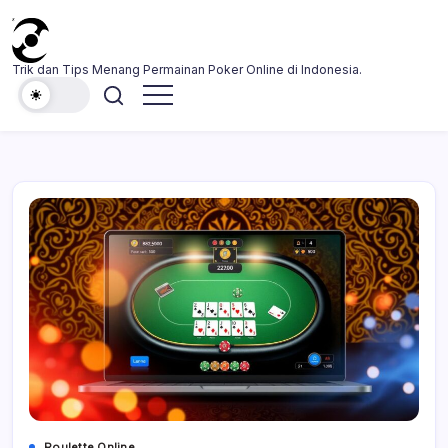
Skip
to
content
annazaradny
Trik dan Tips Menang Permainan Poker Online di Indonesia.
Roulette Online