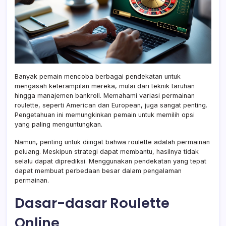
Banyak pemain mencoba berbagai pendekatan untuk
mengasah keterampilan mereka, mulai dari teknik taruhan
hingga manajemen bankroll. Memahami variasi permainan
roulette, seperti American dan European, juga sangat penting.
Pengetahuan ini memungkinkan pemain untuk memilih opsi
yang paling menguntungkan.
Namun, penting untuk diingat bahwa roulette adalah permainan
peluang. Meskipun strategi dapat membantu, hasilnya tidak
selalu dapat diprediksi. Menggunakan pendekatan yang tepat
dapat membuat perbedaan besar dalam pengalaman
permainan.
Dasar-dasar Roulette
Online