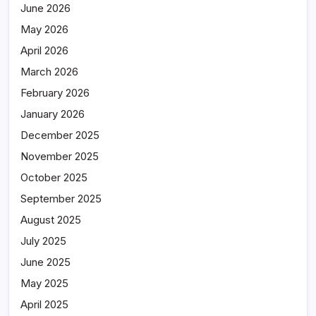
June 2026
May 2026
April 2026
March 2026
February 2026
January 2026
December 2025
November 2025
October 2025
September 2025
August 2025
July 2025
June 2025
May 2025
April 2025