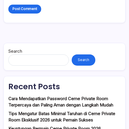
Search
Search
Recent Posts
Cara Mendapatkan Password Ceme Private Room
Terpercaya dan Paling Aman dengan Langkah Mudah
Tips Mengatur Batas Minimal Taruhan di Ceme Private
Room Eksklusif 2026 untuk Pemain Sukses
Keuntungan Bermain Ceme Private Room 2026