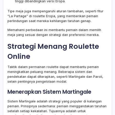
tinggi dibandingkan versi Eropa.
Tipe meja juga mempengaruhi aturan tambahan, seperti fitur
“La Partage” di roulette Eropa, yang memberikan pemain
perlindungan saat mereka kehilangan taruhan genap.
Memahami perbedaan ini membantu pemain dalam memilih
meja yang sesuai dengan strategi dan preferensi mereka.
Strategi Menang Roulette
Online
Taktik dalam permainan roulette dapat membantu pemain
meningkatkan peluang menang. Beberapa sistem dan
pendekatan dapat diterapkan, seperti Martingale dan Paroli,
selain pentingnya pengelolaan modal.
Menerapkan Sistem Martingale
Sistem Martingale adalah strategi yang populer di kalangan
pemain. Prinsipnya sederhana: pemain menggandakan taruhan
setelah setiap kekalahan. Tujuannya adalah untuk