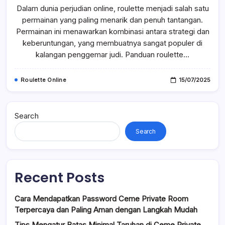
Roulette
Dalam dunia perjudian online, roulette menjadi salah satu
Online:
Strategi
permainan yang paling menarik dan penuh tantangan.
Dan
Tips
Permainan ini menawarkan kombinasi antara strategi dan
Menang
Terbaik
keberuntungan, yang membuatnya sangat populer di
kalangan penggemar judi. Panduan roulette…
Roulette Online
15/07/2025
Search
Search
Recent Posts
Cara Mendapatkan Password Ceme Private Room
Terpercaya dan Paling Aman dengan Langkah Mudah
Tips Mengatur Batas Minimal Taruhan di Ceme Private