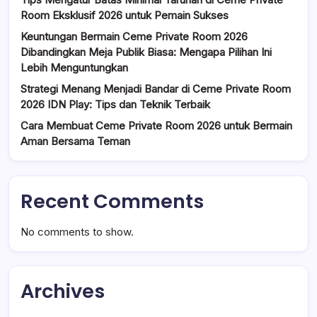
Room Eksklusif 2026 untuk Pemain Sukses
Keuntungan Bermain Ceme Private Room 2026
Dibandingkan Meja Publik Biasa: Mengapa Pilihan Ini
Lebih Menguntungkan
Strategi Menang Menjadi Bandar di Ceme Private Room
2026 IDN Play: Tips dan Teknik Terbaik
Cara Membuat Ceme Private Room 2026 untuk Bermain
Aman Bersama Teman
Recent Comments
No comments to show.
Archives