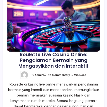
Roulette Live Casino Online:
Pengalaman Bermain yang
Mengasyikkan dan Interaktif
On
By
Admin
5 Min Read
No Comments
Roulette
Live
Roulette di kasino live online menawarkan pengalaman
Casino
Online:
bermain yang imersif dan mendebarkan, memungkinkan
Pengalaman
Bermain
pemain merasakan suasana kasino klasik dari
Yang
Mengasyikkan
kenyamanan rumah mereka. Secara langsung, pemain
Dan
dapat berinteraksi dengan dealer sungguhan dan
Interaktif