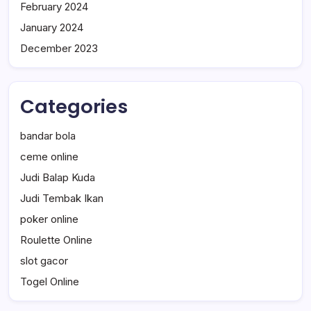
February 2024
January 2024
December 2023
Categories
bandar bola
ceme online
Judi Balap Kuda
Judi Tembak Ikan
poker online
Roulette Online
slot gacor
Togel Online