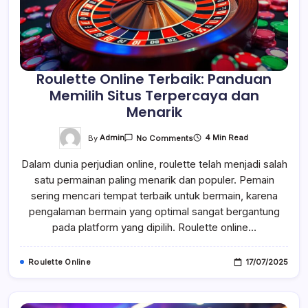
Roulette Online Terbaik: Panduan
Memilih Situs Terpercaya dan
Menarik
On
By
Admin
4 Min Read
No Comments
Roulette
Online
Dalam dunia perjudian online, roulette telah menjadi salah
Terbaik:
Panduan
satu permainan paling menarik dan populer. Pemain
Memilih
Situs
sering mencari tempat terbaik untuk bermain, karena
Terpercaya
Dan
pengalaman bermain yang optimal sangat bergantung
Menarik
pada platform yang dipilih. Roulette online…
Roulette Online
17/07/2025