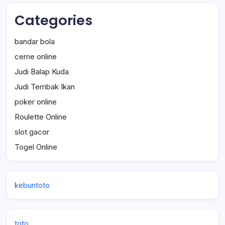
Categories
bandar bola
ceme online
Judi Balap Kuda
Judi Tembak Ikan
poker online
Roulette Online
slot gacor
Togel Online
kebuntoto
toto