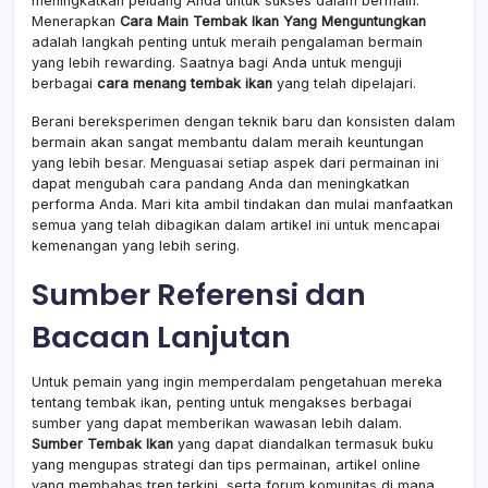
meningkatkan peluang Anda untuk sukses dalam bermain.
Menerapkan
Cara Main Tembak Ikan Yang Menguntungkan
adalah langkah penting untuk meraih pengalaman bermain
yang lebih rewarding. Saatnya bagi Anda untuk menguji
berbagai
cara menang tembak ikan
yang telah dipelajari.
Berani bereksperimen dengan teknik baru dan konsisten dalam
bermain akan sangat membantu dalam meraih keuntungan
yang lebih besar. Menguasai setiap aspek dari permainan ini
dapat mengubah cara pandang Anda dan meningkatkan
performa Anda. Mari kita ambil tindakan dan mulai manfaatkan
semua yang telah dibagikan dalam artikel ini untuk mencapai
kemenangan yang lebih sering.
Sumber Referensi dan
Bacaan Lanjutan
Untuk pemain yang ingin memperdalam pengetahuan mereka
tentang tembak ikan, penting untuk mengakses berbagai
sumber yang dapat memberikan wawasan lebih dalam.
Sumber Tembak Ikan
yang dapat diandalkan termasuk buku
yang mengupas strategi dan tips permainan, artikel online
yang membahas tren terkini, serta forum komunitas di mana