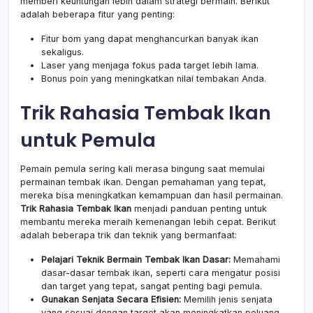
memberi keuntungan lebih dalam strategi bermain. Berikut
adalah beberapa fitur yang penting:
Fitur bom yang dapat menghancurkan banyak ikan
sekaligus.
Laser yang menjaga fokus pada target lebih lama.
Bonus poin yang meningkatkan nilai tembakan Anda.
Trik Rahasia Tembak Ikan
untuk Pemula
Pemain pemula sering kali merasa bingung saat memulai
permainan tembak ikan. Dengan pemahaman yang tepat,
mereka bisa meningkatkan kemampuan dan hasil permainan.
Trik Rahasia Tembak Ikan
menjadi panduan penting untuk
membantu mereka meraih kemenangan lebih cepat. Berikut
adalah beberapa trik dan teknik yang bermanfaat:
Pelajari Teknik Bermain Tembak Ikan Dasar:
Memahami
dasar-dasar tembak ikan, seperti cara mengatur posisi
dan target yang tepat, sangat penting bagi pemula.
Gunakan Senjata Secara Efisien:
Memilih jenis senjata
yang sesuai dengan target akan meningkatkan peluang