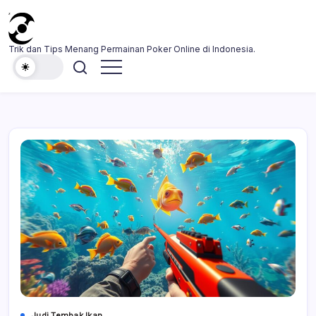
Skip
to
content
annazaradny
Trik dan Tips Menang Permainan Poker Online di Indonesia.
Judi Tembak Ikan