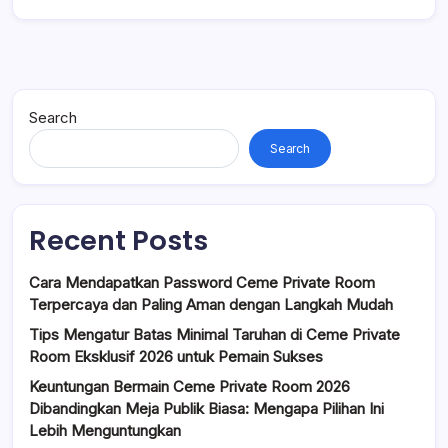
Search
Search
Recent Posts
Cara Mendapatkan Password Ceme Private Room
Terpercaya dan Paling Aman dengan Langkah Mudah
Tips Mengatur Batas Minimal Taruhan di Ceme Private
Room Eksklusif 2026 untuk Pemain Sukses
Keuntungan Bermain Ceme Private Room 2026
Dibandingkan Meja Publik Biasa: Mengapa Pilihan Ini
Lebih Menguntungkan