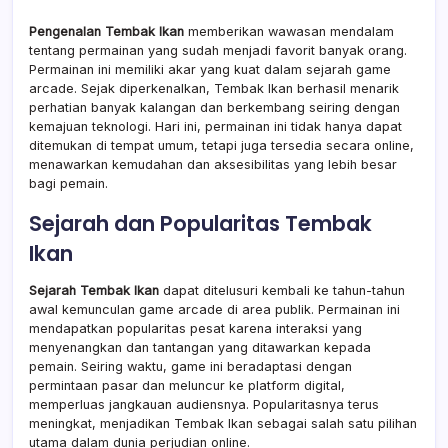
Pengenalan Tembak Ikan
memberikan wawasan mendalam
tentang permainan yang sudah menjadi favorit banyak orang.
Permainan ini memiliki akar yang kuat dalam sejarah game
arcade. Sejak diperkenalkan, Tembak Ikan berhasil menarik
perhatian banyak kalangan dan berkembang seiring dengan
kemajuan teknologi. Hari ini, permainan ini tidak hanya dapat
ditemukan di tempat umum, tetapi juga tersedia secara online,
menawarkan kemudahan dan aksesibilitas yang lebih besar
bagi pemain.
Sejarah dan Popularitas Tembak
Ikan
Sejarah Tembak Ikan
dapat ditelusuri kembali ke tahun-tahun
awal kemunculan game arcade di area publik. Permainan ini
mendapatkan popularitas pesat karena interaksi yang
menyenangkan dan tantangan yang ditawarkan kepada
pemain. Seiring waktu, game ini beradaptasi dengan
permintaan pasar dan meluncur ke platform digital,
memperluas jangkauan audiensnya. Popularitasnya terus
meningkat, menjadikan Tembak Ikan sebagai salah satu pilihan
utama dalam dunia perjudian online.