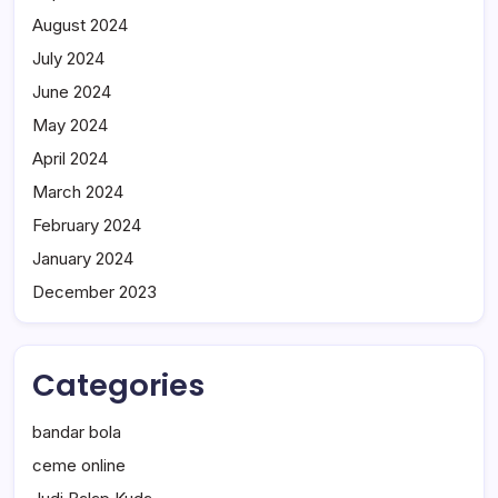
August 2024
July 2024
June 2024
May 2024
April 2024
March 2024
February 2024
January 2024
December 2023
Categories
bandar bola
ceme online