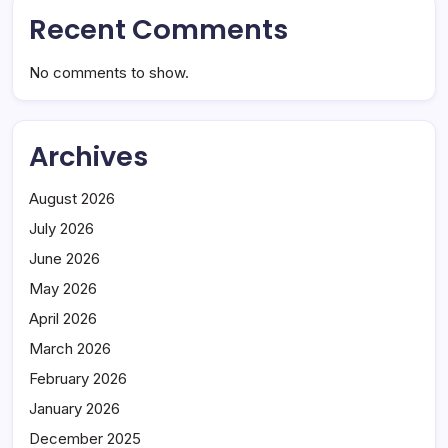
Recent Comments
No comments to show.
Archives
August 2026
July 2026
June 2026
May 2026
April 2026
March 2026
February 2026
January 2026
December 2025