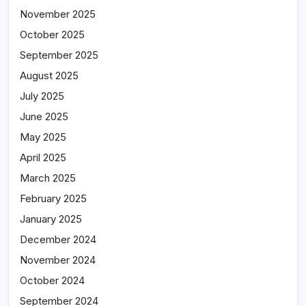
November 2025
October 2025
September 2025
August 2025
July 2025
June 2025
May 2025
April 2025
March 2025
February 2025
January 2025
December 2024
November 2024
October 2024
September 2024