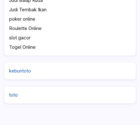
Judi Balap Kuda
Judi Tembak Ikan
poker online
Roulette Online
slot gacor
Togel Online
kebuntoto
toto