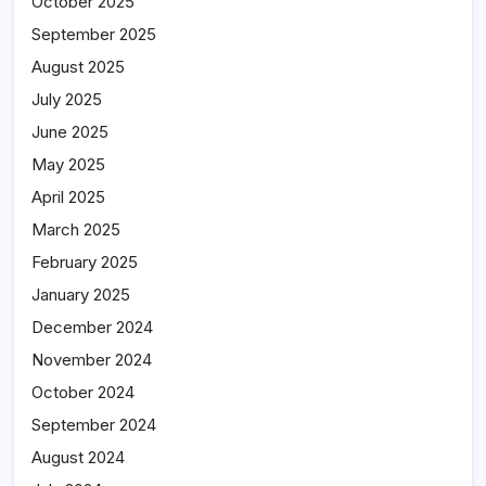
October 2025
September 2025
August 2025
July 2025
June 2025
May 2025
April 2025
March 2025
February 2025
January 2025
December 2024
November 2024
October 2024
September 2024
August 2024