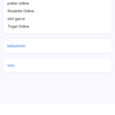
poker online
Roulette Online
slot gacor
Togel Online
kebuntoto
toto