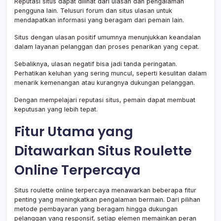
Reputasi situs dapat dilihat dari ulasan dan pengalaman
pengguna lain. Telusuri forum dan situs ulasan untuk
mendapatkan informasi yang beragam dari pemain lain.
Situs dengan ulasan positif umumnya menunjukkan keandalan
dalam layanan pelanggan dan proses penarikan yang cepat.
Sebaliknya, ulasan negatif bisa jadi tanda peringatan.
Perhatikan keluhan yang sering muncul, seperti kesulitan dalam
menarik kemenangan atau kurangnya dukungan pelanggan.
Dengan mempelajari reputasi situs, pemain dapat membuat
keputusan yang lebih tepat.
Fitur Utama yang
Ditawarkan Situs Roulette
Online Terpercaya
Situs roulette online terpercaya menawarkan beberapa fitur
penting yang meningkatkan pengalaman bermain. Dari pilihan
metode pembayaran yang beragam hingga dukungan
pelanggan yang responsif, setiap elemen memainkan peran