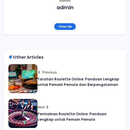
Author
admin
Follow Me
Other Articles
Previous
Taruhan Roulette Online: Panduan Lengkap
untuk Pemain Pemula dan Berpengalaman
Next
Permainan Roulette Online: Panduan
Lengkap untuk Pemain Pemula