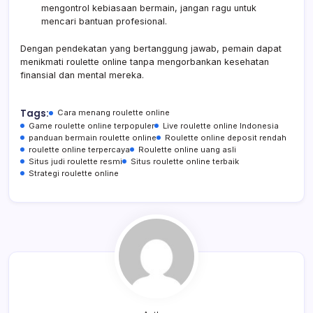
mengontrol kebiasaan bermain, jangan ragu untuk
mencari bantuan profesional.
Dengan pendekatan yang bertanggung jawab, pemain dapat
menikmati roulette online tanpa mengorbankan kesehatan
finansial dan mental mereka.
Tags:
Cara menang roulette online
Game roulette online terpopuler
Live roulette online Indonesia
panduan bermain roulette online
Roulette online deposit rendah
roulette online terpercaya
Roulette online uang asli
Situs judi roulette resmi
Situs roulette online terbaik
Strategi roulette online