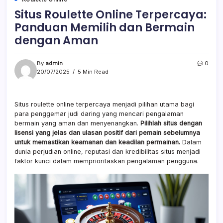
Situs Roulette Online Terpercaya:
Panduan Memilih dan Bermain
dengan Aman
By
admin
0
20/07/2025
5 Min Read
Situs roulette online terpercaya menjadi pilihan utama bagi
para penggemar judi daring yang mencari pengalaman
bermain yang aman dan menyenangkan.
Pilihlah situs dengan
lisensi yang jelas dan ulasan positif dari pemain sebelumnya
untuk memastikan keamanan dan keadilan permainan.
Dalam
dunia perjudian online, reputasi dan kredibilitas situs menjadi
faktor kunci dalam memprioritaskan pengalaman pengguna.