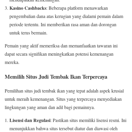
Kasino Cashbacks
: Beberapa platform menawarkan
pengembalian dana atas kerugian yang dialami pemain dalam
periode tertentu. Ini memberikan rasa aman dan dorongan
untuk terus bermain.
Pemain yang aktif memeriksa dan memanfaatkan tawaran ini
dapat secara signifikan meningkatkan potensi kemenangan
mereka.
Memilih Situs Judi Tembak Ikan Terpercaya
Pemilihan situs judi tembak ikan yang tepat adalah aspek krusial
untuk meraih kemenangan. Situs yang terpercaya menyediakan
lingkungan yang aman dan adil bagi pemainnya.
Lisensi dan Regulasi
: Pastikan situs memiliki lisensi resmi. Ini
menunjukkan bahwa situs tersebut diatur dan diawasi oleh