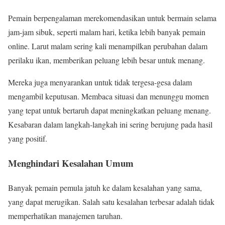
Pemain berpengalaman merekomendasikan untuk bermain selama
jam-jam sibuk, seperti malam hari, ketika lebih banyak pemain
online. Larut malam sering kali menampilkan perubahan dalam
perilaku ikan, memberikan peluang lebih besar untuk menang.
Mereka juga menyarankan untuk tidak tergesa-gesa dalam
mengambil keputusan. Membaca situasi dan menunggu momen
yang tepat untuk bertaruh dapat meningkatkan peluang menang.
Kesabaran dalam langkah-langkah ini sering berujung pada hasil
yang positif.
Menghindari Kesalahan Umum
Banyak pemain pemula jatuh ke dalam kesalahan yang sama,
yang dapat merugikan. Salah satu kesalahan terbesar adalah tidak
memperhatikan manajemen taruhan.