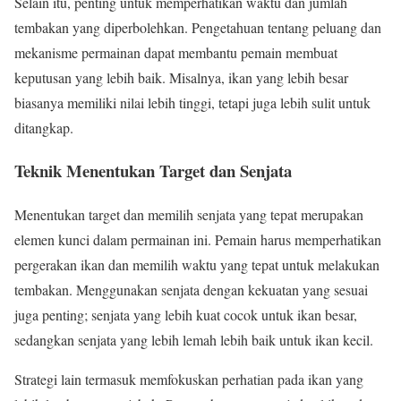
Selain itu, penting untuk memperhatikan waktu dan jumlah
tembakan yang diperbolehkan. Pengetahuan tentang peluang dan
mekanisme permainan dapat membantu pemain membuat
keputusan yang lebih baik. Misalnya, ikan yang lebih besar
biasanya memiliki nilai lebih tinggi, tetapi juga lebih sulit untuk
ditangkap.
Teknik Menentukan Target dan Senjata
Menentukan target dan memilih senjata yang tepat merupakan
elemen kunci dalam permainan ini. Pemain harus memperhatikan
pergerakan ikan dan memilih waktu yang tepat untuk melakukan
tembakan. Menggunakan senjata dengan kekuatan yang sesuai
juga penting; senjata yang lebih kuat cocok untuk ikan besar,
sedangkan senjata yang lebih lemah lebih baik untuk ikan kecil.
Strategi lain termasuk memfokuskan perhatian pada ikan yang