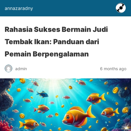
annazaradny
Rahasia Sukses Bermain Judi
Tembak Ikan: Panduan dari
Pemain Berpengalaman
admin
6 months ago