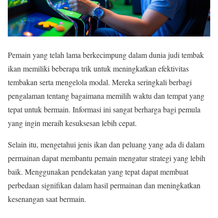
Pemain yang telah lama berkecimpung dalam dunia judi tembak
ikan memiliki beberapa trik untuk meningkatkan efektivitas
tembakan serta mengelola modal. Mereka seringkali berbagi
pengalaman tentang bagaimana memilih waktu dan tempat yang
tepat untuk bermain. Informasi ini sangat berharga bagi pemula
yang ingin meraih kesuksesan lebih cepat.
Selain itu, mengetahui jenis ikan dan peluang yang ada di dalam
permainan dapat membantu pemain mengatur strategi yang lebih
baik. Menggunakan pendekatan yang tepat dapat membuat
perbedaan signifikan dalam hasil permainan dan meningkatkan
kesenangan saat bermain.